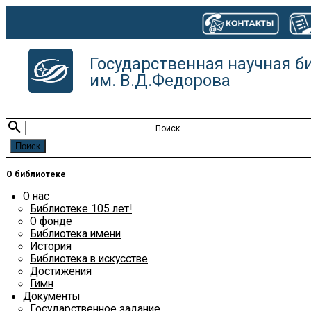
Государственная научная б
им. В.Д.Федорова
search
Поиск
О библиотеке
О нас
Библиотеке 105 лет!
О фонде
Библиотека имени
История
Библиотека в искусстве
Достижения
Гимн
Документы
Государственное задание