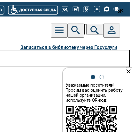
close
close
menu
search
person_outline
search
Записаться в библиотеку через Госуслуги
close
Уважаемые посетители!
Просим вас оценить работу
нашей организации,
используйте QR-код: