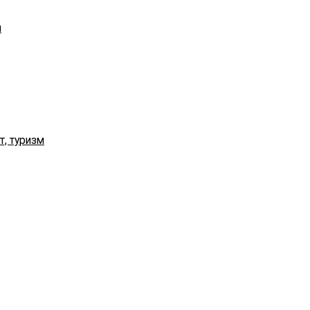
я
т, туризм