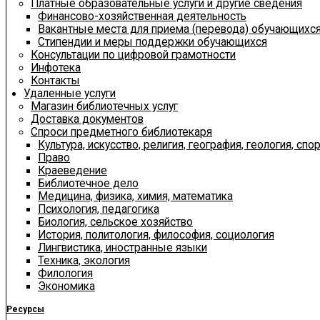
Платные образовательные услуги и другие сведения
Финансово-хозяйственная деятельность
Вакантные места для приема (перевода) обучающихс
Стипендии и меры поддержки обучающихся
Консультации по цифровой грамотности
Инфотека
Контакты
Удаленные услуги
Магазин библиотечных услуг
Доставка документов
Спроси предметного библиотекаря
Культура, искусство, религия, география, геология, спор
Право
Краеведение
Библиотечное дело
Медицина, физика, химия, математика
Психология, педагогика
Биология, сельское хозяйство
История, политология, философия, социология
Лингвистика, иностранные языки
Техника, экология
Филология
Экономика
Ресурсы