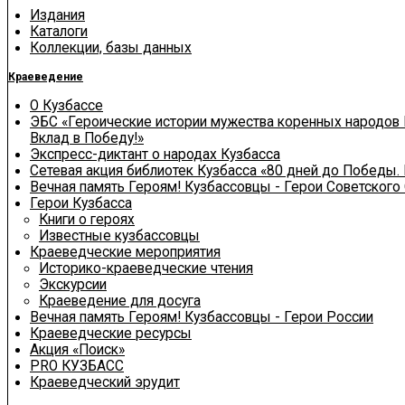
Издания
Каталоги
Коллекции, базы данных
Краеведение
О Кузбассе
ЭБС «Героические истории мужества коренных народов 
Вклад в Победу!»
Экспресс-диктант о народах Кузбасса
Сетевая акция библиотек Кузбасса «80 дней до Победы.
Вечная память Героям! Кузбассовцы - Герои Советского
Герои Кузбасса
Книги о героях
Известные кузбассовцы
Краеведческие мероприятия
Историко-краеведческие чтения
Экскурсии
Краеведение для досуга
Вечная память Героям! Кузбассовцы - Герои России
Краеведческие ресурсы
Акция «Поиск»
PRO КУЗБАСС
Краеведческий эрудит