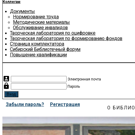
Коллегам
Документы
Нормирование труда
Методические материалы
Обслуживание инвалидов
Творческая лаборатория по оцифровке
Творческая лаборатория по формированию фондов
Страница комплектатора
Сибирский Библиотечный форум
Повышение квалификации
account_box
Электронная почта
lock
Пароль
Забыли пароль?
Регистрация
О БИБЛИО