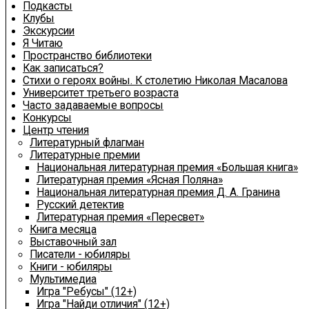
Подкасты
Клубы
Экскурсии
Я Читаю
Пространство библиотеки
Как записаться?
Стихи о героях войны. К столетию Николая Масалова
Университет третьего возраста
Часто задаваемые вопросы
Конкурсы
Центр чтения
Литературный флагман
Литературные премии
Национальная литературная премия «Большая книга»
Литературная премия «Ясная Поляна»
Национальная литературная премия Д. А. Гранина
Русский детектив
Литературная премия «Пересвет»
Книга месяца
Выставочный зал
Писатели - юбиляры
Книги - юбиляры
Мультимедиа
Игра "Ребусы" (12+)
Игра "Найди отличия" (12+)