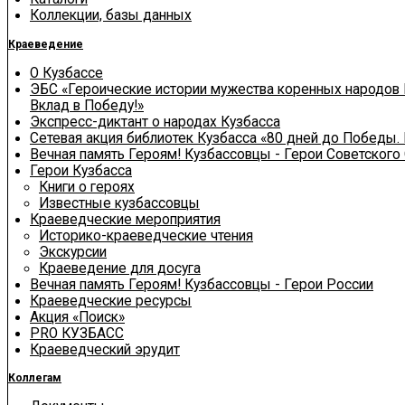
Коллекции, базы данных
Краеведение
О Кузбассе
ЭБС «Героические истории мужества коренных народов 
Вклад в Победу!»
Экспресс-диктант о народах Кузбасса
Сетевая акция библиотек Кузбасса «80 дней до Победы.
Вечная память Героям! Кузбассовцы - Герои Советского
Герои Кузбасса
Книги о героях
Известные кузбассовцы
Краеведческие мероприятия
Историко-краеведческие чтения
Экскурсии
Краеведение для досуга
Вечная память Героям! Кузбассовцы - Герои России
Краеведческие ресурсы
Акция «Поиск»
PRO КУЗБАСС
Краеведческий эрудит
Коллегам