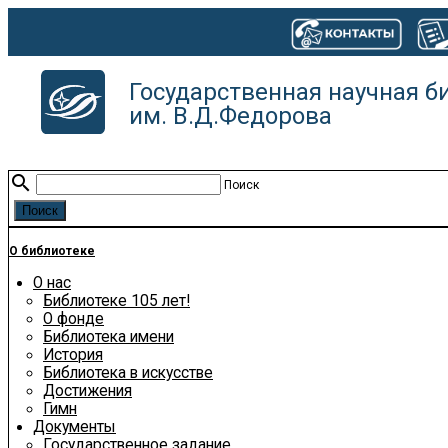
Государственная научная б
им. В.Д.Федорова
search
Поиск
О библиотеке
О нас
Библиотеке 105 лет!
О фонде
Библиотека имени
История
Библиотека в искусстве
Достижения
Гимн
Документы
Государственное задание