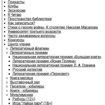
Подкасты
Клубы
Экскурсии
Я Читаю
Пространство библиотеки
Как записаться?
Стихи о героях войны. К столетию Николая Масалова
Университет третьего возраста
Часто задаваемые вопросы
Конкурсы
Центр чтения
Литературный флагман
Литературные премии
Национальная литературная премия «Большая книга»
Литературная премия «Ясная Поляна»
Национальная литературная премия Д. А. Гранина
Русский детектив
Литературная премия «Пересвет»
Книга месяца
Выставочный зал
Писатели - юбиляры
Книги - юбиляры
Мультимедиа
Ребусы (12+)
Игра "Найди пару" (18+)