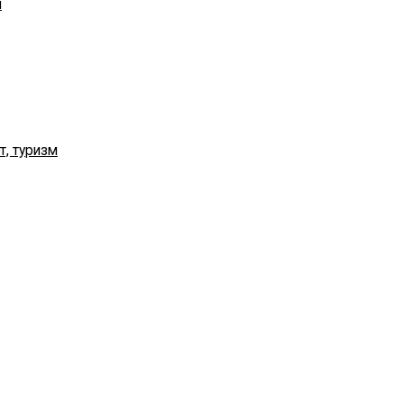
я
т, туризм