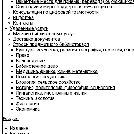
Вакантные места для приема (перевода) обучающихс
Стипендии и меры поддержки обучающихся
Консультации по цифровой грамотности
Инфотека
Контакты
Удаленные услуги
Магазин библиотечных услуг
Доставка документов
Спроси предметного библиотекаря
Культура, искусство, религия, география, геология, спор
Право
Краеведение
Библиотечное дело
Медицина, физика, химия, математика
Психология, педагогика
Биология, сельское хозяйство
История, политология, философия, социология
Лингвистика, иностранные языки
Техника, экология
Филология
Экономика
Ресурсы
Издания
Каталоги