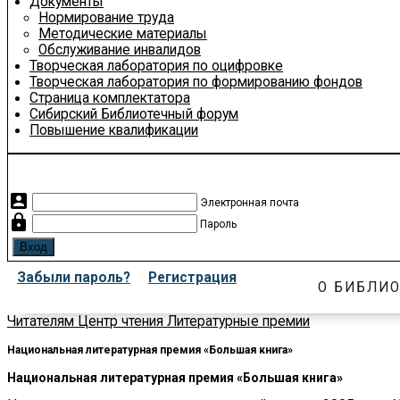
Документы
Нормирование труда
Методические материалы
Обслуживание инвалидов
Творческая лаборатория по оцифровке
Творческая лаборатория по формированию фондов
Страница комплектатора
Сибирский Библиотечный форум
Повышение квалификации
account_box
Электронная почта
lock
Пароль
Забыли пароль?
Регистрация
О БИБЛИО
Читателям
Центр чтения
Литературные премии
Национальная литературная премия «Большая книга»
Национальная литературная премия «Большая книга»