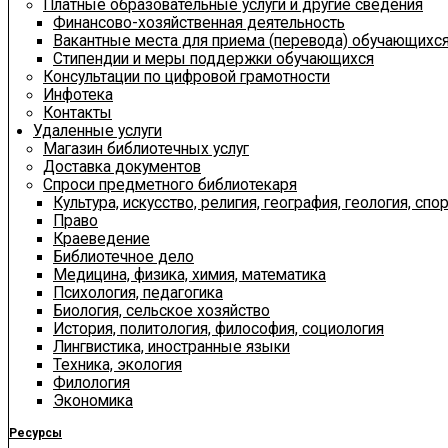
Платные образовательные услуги и другие сведения
Финансово-хозяйственная деятельность
Вакантные места для приема (перевода) обучающихс
Стипендии и меры поддержки обучающихся
Консультации по цифровой грамотности
Инфотека
Контакты
Удаленные услуги
Магазин библиотечных услуг
Доставка документов
Спроси предметного библиотекаря
Культура, искусство, религия, география, геология, спор
Право
Краеведение
Библиотечное дело
Медицина, физика, химия, математика
Психология, педагогика
Биология, сельское хозяйство
История, политология, философия, социология
Лингвистика, иностранные языки
Техника, экология
Филология
Экономика
Ресурсы