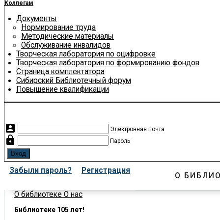
Коллегам
Документы
Нормирование труда
Методические материалы
Обслуживание инвалидов
Творческая лаборатория по оцифровке
Творческая лаборатория по формированию фондов
Страница комплектатора
Сибирский Библиотечный форум
Повышение квалификации
account_box
Электронная почта
lock
Пароль
Забыли пароль?
Регистрация
О БИБЛИ
О библиотеке
О нас
Библиотеке 105 лет!