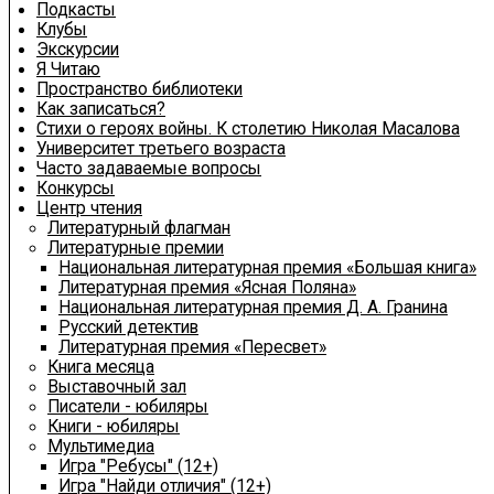
Подкасты
Клубы
Экскурсии
Я Читаю
Пространство библиотеки
Как записаться?
Стихи о героях войны. К столетию Николая Масалова
Университет третьего возраста
Часто задаваемые вопросы
Конкурсы
Центр чтения
Литературный флагман
Литературные премии
Национальная литературная премия «Большая книга»
Литературная премия «Ясная Поляна»
Национальная литературная премия Д. А. Гранина
Русский детектив
Литературная премия «Пересвет»
Книга месяца
Выставочный зал
Писатели - юбиляры
Книги - юбиляры
Мультимедиа
Игра "Ребусы" (12+)
Игра "Найди отличия" (12+)