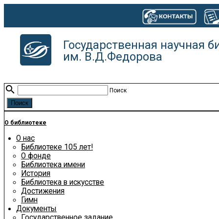
Государственная научная б
им. В.Д.Федорова
search
Поиск
О библиотеке
О нас
Библиотеке 105 лет!
О фонде
Библиотека имени
История
Библиотека в искусстве
Достижения
Гимн
Документы
Государственное задание