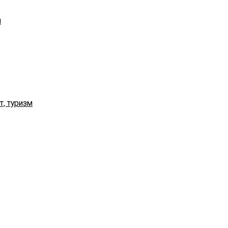
я
т, туризм