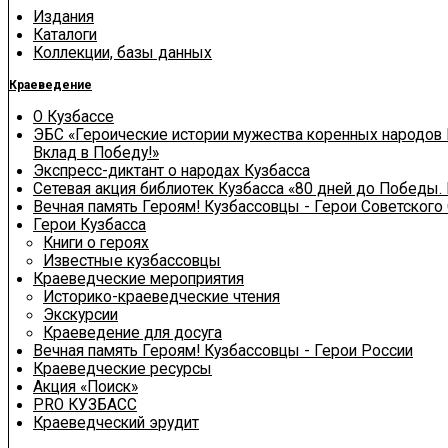
Издания
Каталоги
Коллекции, базы данных
Краеведение
О Кузбассе
ЭБС «Героические истории мужества коренных народов 
Вклад в Победу!»
Экспресс-диктант о народах Кузбасса
Сетевая акция библиотек Кузбасса «80 дней до Победы.
Вечная память Героям! Кузбассовцы - Герои Советского
Герои Кузбасса
Книги о героях
Известные кузбассовцы
Краеведческие мероприятия
Историко-краеведческие чтения
Экскурсии
Краеведение для досуга
Вечная память Героям! Кузбассовцы - Герои России
Краеведческие ресурсы
Акция «Поиск»
PRO КУЗБАСС
Краеведческий эрудит