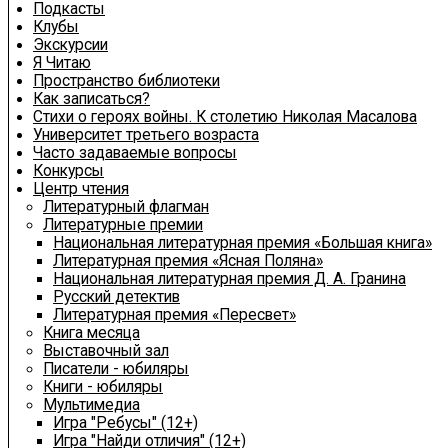
Подкасты
Клубы
Экскурсии
Я Читаю
Пространство библиотеки
Как записаться?
Стихи о героях войны. К столетию Николая Масалова
Университет третьего возраста
Часто задаваемые вопросы
Конкурсы
Центр чтения
Литературный флагман
Литературные премии
Национальная литературная премия «Большая книга»
Литературная премия «Ясная Поляна»
Национальная литературная премия Д. А. Гранина
Русский детектив
Литературная премия «Пересвет»
Книга месяца
Выставочный зал
Писатели - юбиляры
Книги - юбиляры
Мультимедиа
Игра "Ребусы" (12+)
Игра "Найди отличия" (12+)