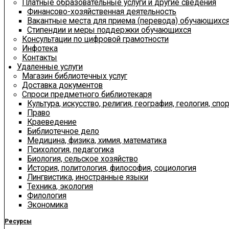
Платные образовательные услуги и другие сведения
Финансово-хозяйственная деятельность
Вакантные места для приема (перевода) обучающихс
Стипендии и меры поддержки обучающихся
Консультации по цифровой грамотности
Инфотека
Контакты
Удаленные услуги
Магазин библиотечных услуг
Доставка документов
Спроси предметного библиотекаря
Культура, искусство, религия, география, геология, спор
Право
Краеведение
Библиотечное дело
Медицина, физика, химия, математика
Психология, педагогика
Биология, сельское хозяйство
История, политология, философия, социология
Лингвистика, иностранные языки
Техника, экология
Филология
Экономика
Ресурсы