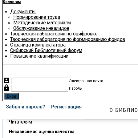
Коллегам
Документы
Нормирование труда
Методические материалы
Обслуживание инвалидов
Творческая лаборатория по оцифровке
Творческая лаборатория по формированию фондов
Страница комплектатора
Сибирский Библиотечный форум
Повышение квалификации
account_box
Электронная почта
lock
Пароль
Забыли пароль?
Регистрация
О БИБЛИО
Читателям
Независимая оценка качества