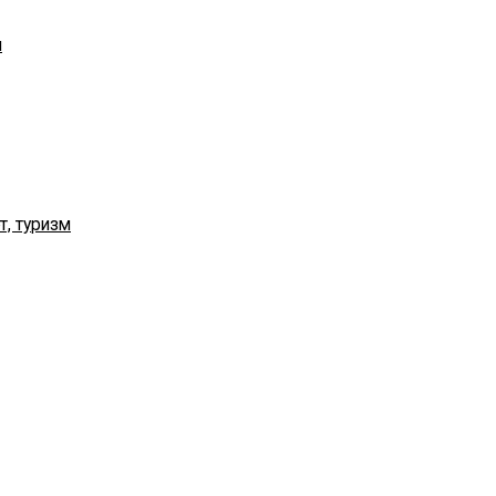
я
т, туризм