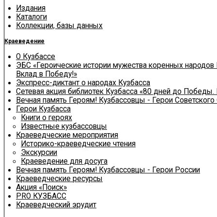
Издания
Каталоги
Коллекции, базы данных
Краеведение
О Кузбассе
ЭБС «Героические истории мужества коренных народов 
Вклад в Победу!»
Экспресс-диктант о народах Кузбасса
Сетевая акция библиотек Кузбасса «80 дней до Победы.
Вечная память Героям! Кузбассовцы - Герои Советского
Герои Кузбасса
Книги о героях
Известные кузбассовцы
Краеведческие мероприятия
Историко-краеведческие чтения
Экскурсии
Краеведение для досуга
Вечная память Героям! Кузбассовцы - Герои России
Краеведческие ресурсы
Акция «Поиск»
PRO КУЗБАСС
Краеведческий эрудит