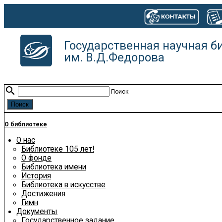
Государственная научная б
им. В.Д.Федорова
search
Поиск
О библиотеке
О нас
Библиотеке 105 лет!
О фонде
Библиотека имени
История
Библиотека в искусстве
Достижения
Гимн
Документы
Государственное задание