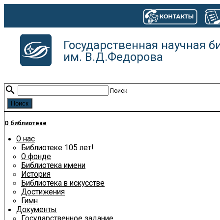
Государственная научная б
им. В.Д.Федорова
search
Поиск
О библиотеке
О нас
Библиотеке 105 лет!
О фонде
Библиотека имени
История
Библиотека в искусстве
Достижения
Гимн
Документы
Государственное задание