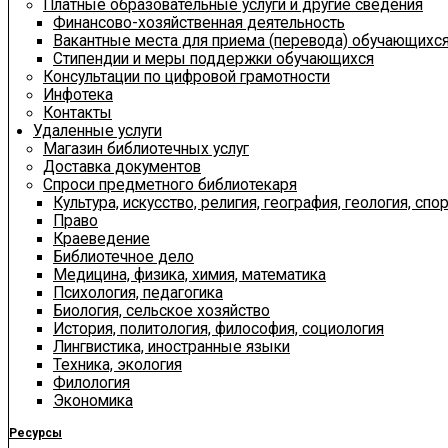
Платные образовательные услуги и другие сведения
Финансово-хозяйственная деятельность
Вакантные места для приема (перевода) обучающихс
Стипендии и меры поддержки обучающихся
Консультации по цифровой грамотности
Инфотека
Контакты
Удаленные услуги
Магазин библиотечных услуг
Доставка документов
Спроси предметного библиотекаря
Культура, искусство, религия, география, геология, спор
Право
Краеведение
Библиотечное дело
Медицина, физика, химия, математика
Психология, педагогика
Биология, сельское хозяйство
История, политология, философия, социология
Лингвистика, иностранные языки
Техника, экология
Филология
Экономика
Ресурсы