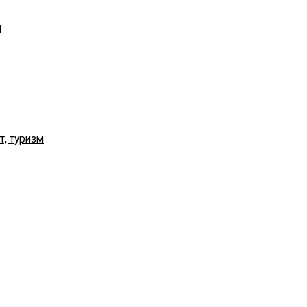
я
т, туризм