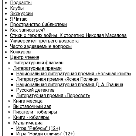
Подкасты
Клубы
Экскурсии
Я Читаю
Пространство библиотеки
Как записаться?
Стихи о героях войны. К столетию Николая Масалова
Университет третьего возраста
Часто задаваемые вопросы
Конкурсы
Центр чтения
Литературный флагман
Литературные премии
Национальная литературная премия «Большая книга»
Литературная премия «Ясная Поляна»
Национальная литературная премия Д. А. Гранина
Русский детектив
Литературная премия «Пересвет»
Книга месяца
Выставочный зал
Писатели - юбиляры
Книги - юбиляры
Мультимедиа
Игра "Ребусы" (12+)
Игра "Найди отличия" (12+)