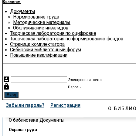
Коллегам
Документы
Нормирование труда
Методические материалы
Обслуживание инвалидов
Творческая лаборатория по оцифровке
Творческая лаборатория по формированию фондов
Страница комплектатора
Сибирский Библиотечный форум
Повышение квалификации
account_box
Электронная почта
lock
Пароль
Забыли пароль?
Регистрация
О БИБЛИ
О библиотеке
Документы
Охрана труда