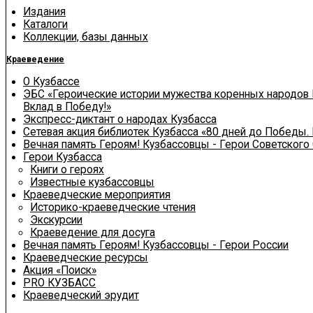
Издания
Каталоги
Коллекции, базы данных
Краеведение
О Кузбассе
ЭБС «Героические истории мужества коренных народов 
Вклад в Победу!»
Экспресс-диктант о народах Кузбасса
Сетевая акция библиотек Кузбасса «80 дней до Победы.
Вечная память Героям! Кузбассовцы - Герои Советского
Герои Кузбасса
Книги о героях
Известные кузбассовцы
Краеведческие мероприятия
Историко-краеведческие чтения
Экскурсии
Краеведение для досуга
Вечная память Героям! Кузбассовцы - Герои России
Краеведческие ресурсы
Акция «Поиск»
PRO КУЗБАСС
Краеведческий эрудит