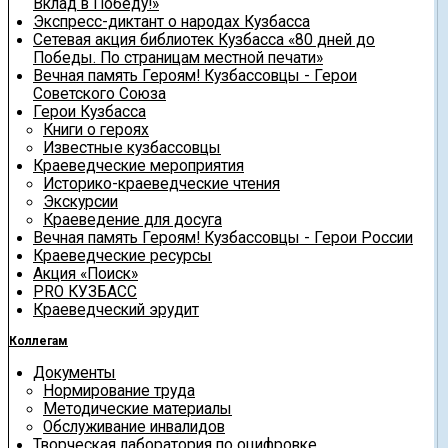
Вклад в Победу!»
Экспресс-диктант о народах Кузбасса
Сетевая акция библиотек Кузбасса «80 дней до
Победы. По страницам местной печати»
Вечная память Героям! Кузбассовцы - Герои
Советского Союза
Герои Кузбасса
Книги о героях
Известные кузбассовцы
Краеведческие мероприятия
Историко-краеведческие чтения
Экскурсии
Краеведение для досуга
Вечная память Героям! Кузбассовцы - Герои России
Краеведческие ресурсы
Акция «Поиск»
PRO КУЗБАСС
Краеведческий эрудит
Коллегам
Документы
Нормирование труда
Методические материалы
Обслуживание инвалидов
Творческая лаборатория по оцифровке