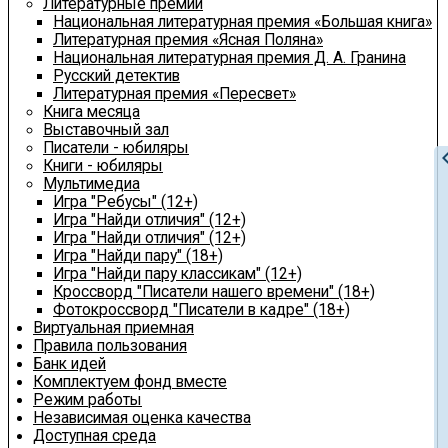
Литературные премии
Национальная литературная премия «Большая книга»
Литературная премия «Ясная Поляна»
Национальная литературная премия Д. А. Гранина
Русский детектив
Литературная премия «Пересвет»
Книга месяца
Выставочный зал
Писатели - юбиляры
chevron
Книги - юбиляры
Мультимедиа
Игра "Ребусы" (12+)
Игра "Найди отличия" (12+)
Игра "Найди отличия" (12+)
Игра "Найди пару" (18+)
Игра "Найди пару классикам" (12+)
Кроссворд "Писатели нашего времени" (18+)
Фотокроссворд "Писатели в кадре" (18+)
Виртуальная приемная
Правила пользования
Банк идей
Комплектуем фонд вместе
Режим работы
Независимая оценка качества
Доступная среда