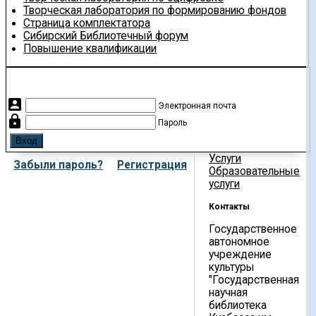
Творческая лаборатория по формированию фондов
Страница комплектатора
Сибирский Библиотечный форум
Повышение квалификации
account_box
Электронная почта
lock
Пароль
Услуги
Забыли пароль?
Регистрация
Образовательные
услуги
Контакты
Государственное
автономное
учреждение
культуры
"Государственная
научная
библиотека