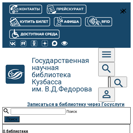
close
close
menu
Государственная
search
научная
библиотека
search
Кузбасса
им. В.Д.Федорова
person_outline
Записаться в библиотеку через Госуслуги
search
Поиск
О библиотеке