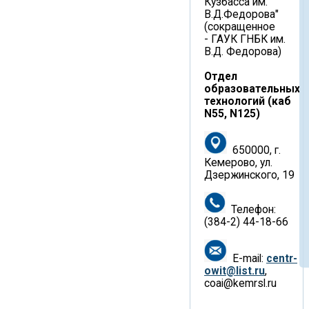
Кузбасса им.
В.Д.Федорова"
(сокращенное
- ГАУК ГНБК им.
В.Д. Федорова)
Отдел
образовательных
технологий (каб
N55, N125)
650000, г.
Кемерово, ул.
Дзержинского, 19
Телефон:
(384-2) 44-18-66
E-mail:
centr-
owit@list.ru
,
coai@kemrsl.ru