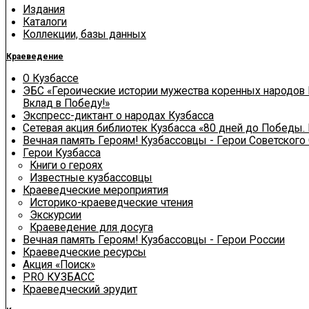
Издания
Каталоги
Коллекции, базы данных
Краеведение
О Кузбассе
ЭБС «Героические истории мужества коренных народов 
Вклад в Победу!»
Экспресс-диктант о народах Кузбасса
Сетевая акция библиотек Кузбасса «80 дней до Победы.
Вечная память Героям! Кузбассовцы - Герои Советского
Герои Кузбасса
Книги о героях
Известные кузбассовцы
Краеведческие мероприятия
Историко-краеведческие чтения
Экскурсии
Краеведение для досуга
Вечная память Героям! Кузбассовцы - Герои России
Краеведческие ресурсы
Акция «Поиск»
PRO КУЗБАСС
Краеведческий эрудит