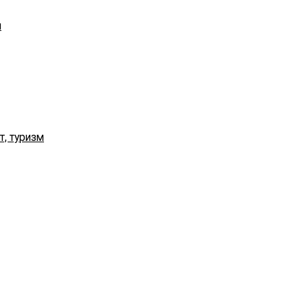
я
т, туризм