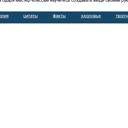
агодаря мастер-классам научитесь создавать вещи своими рук
ория
цитаты
факты
здоровье
творч