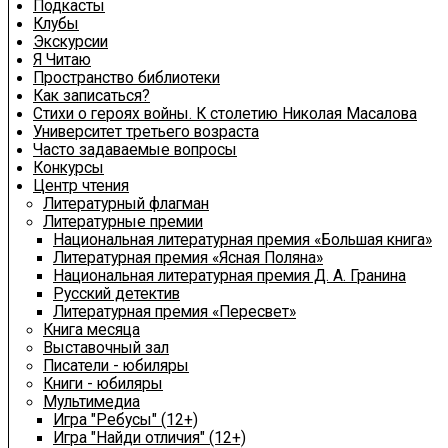
Подкасты
Клубы
Экскурсии
Я Читаю
Пространство библиотеки
Как записаться?
Стихи о героях войны. К столетию Николая Масалова
Университет третьего возраста
Часто задаваемые вопросы
Конкурсы
Центр чтения
Литературный флагман
Литературные премии
Национальная литературная премия «Большая книга»
Литературная премия «Ясная Поляна»
Национальная литературная премия Д. А. Гранина
Русский детектив
Литературная премия «Пересвет»
Книга месяца
Выставочный зал
Писатели - юбиляры
Книги - юбиляры
Мультимедиа
Игра "Ребусы" (12+)
Игра "Найди отличия" (12+)