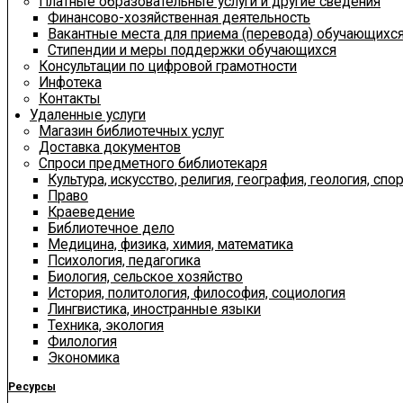
Платные образовательные услуги и другие сведения
Финансово-хозяйственная деятельность
Вакантные места для приема (перевода) обучающихс
Стипендии и меры поддержки обучающихся
Консультации по цифровой грамотности
Инфотека
Контакты
Удаленные услуги
Магазин библиотечных услуг
Доставка документов
Спроси предметного библиотекаря
Культура, искусство, религия, география, геология, спор
Право
Краеведение
Библиотечное дело
Медицина, физика, химия, математика
Психология, педагогика
Биология, сельское хозяйство
История, политология, философия, социология
Лингвистика, иностранные языки
Техника, экология
Филология
Экономика
Ресурсы