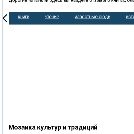
Дорогие читатели! Здесь вы найдете отзывы о книгах, бл
6
книги
чтение
известные люди
ист
Мозаика культур и традиций