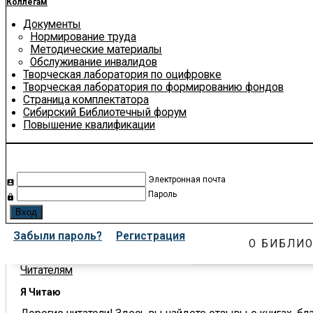
Коллегам
Документы
Нормирование труда
Методические материалы
Обслуживание инвалидов
Творческая лаборатория по оцифровке
Творческая лаборатория по формированию фондов
Страница комплектатора
Сибирский Библиотечный форум
Повышение квалификации
Электронная почта
account_box
Пароль
lock
Забыли пароль?
Регистрация
О БИБЛИО
Читателям
Я Читаю