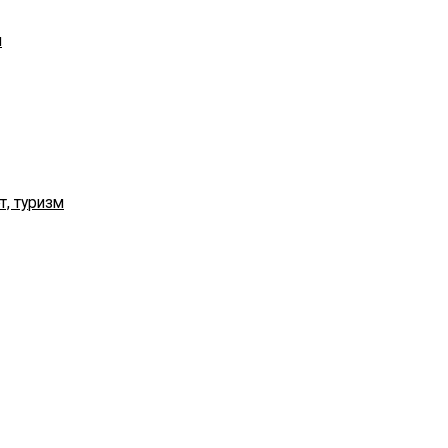
я
т, туризм