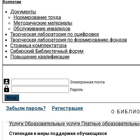
Коллегам
Документы
Нормирование труда
Методические материалы
Обслуживание инвалидов
Творческая лаборатория по оцифровке
Творческая лаборатория по формированию фондов
Страница комплектатора
Сибирский Библиотечный форум
Повышение квалификации
account_box
Электронная почта
lock
Пароль
Забыли пароль?
Регистрация
О БИБЛИО
Услуги
Образовательные услуги
Платные образовательные
Стипендии и меры поддержки обучающихся