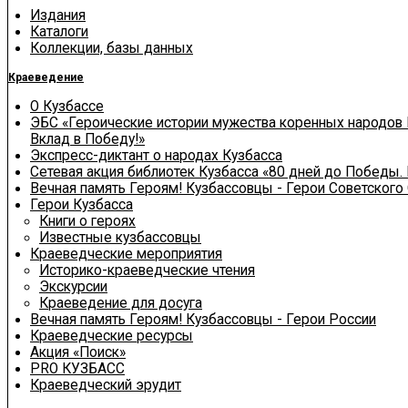
Издания
Каталоги
Коллекции, базы данных
Краеведение
О Кузбассе
ЭБС «Героические истории мужества коренных народов 
Вклад в Победу!»
Экспресс-диктант о народах Кузбасса
Сетевая акция библиотек Кузбасса «80 дней до Победы.
Вечная память Героям! Кузбассовцы - Герои Советского
Герои Кузбасса
Книги о героях
Известные кузбассовцы
Краеведческие мероприятия
Историко-краеведческие чтения
Экскурсии
Краеведение для досуга
Вечная память Героям! Кузбассовцы - Герои России
Краеведческие ресурсы
Акция «Поиск»
PRO КУЗБАСС
Краеведческий эрудит