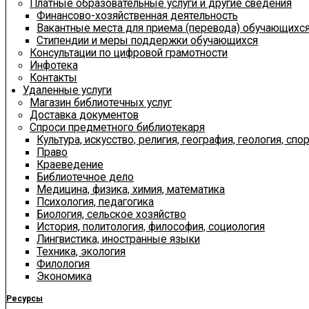
Платные образовательные услуги и другие сведения
Финансово-хозяйственная деятельность
Вакантные места для приема (перевода) обучающихс
Стипендии и меры поддержки обучающихся
Консультации по цифровой грамотности
Инфотека
Контакты
Удаленные услуги
Магазин библиотечных услуг
Доставка документов
Спроси предметного библиотекаря
Культура, искусство, религия, география, геология, спор
Право
Краеведение
Библиотечное дело
Медицина, физика, химия, математика
Психология, педагогика
Биология, сельское хозяйство
История, политология, философия, социология
Лингвистика, иностранные языки
Техника, экология
Филология
Экономика
Ресурсы