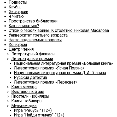
Подкасты
Клубы
Экскурсии
Я Читаю
Пространство библиотеки
Как записаться?
Стихи о героях войны. К столетию Николая Масалова
Университет третьего возраста
Часто задаваемые вопросы
Конкурсы
Центр чтения
Литературный флагман
Литературные премии
Национальная литературная премия «Большая книга»
Литературная премия «Ясная Поляна»
Национальная литературная премия Д. А. Гранина
Русский детектив
Литературная премия «Пересвет»
Книга месяца
Выставочный зал
Писатели - юбиляры
Книги - юбиляры
Мультимедиа
Игра "Ребусы" (12+)
Игра "Найди отличия" (12+)