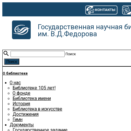
Государственная научная б
им. В.Д.Федорова
search
Поиск
О библиотеке
О нас
Библиотеке 105 лет!
О фонде
Библиотека имени
История
Библиотека в искусстве
Достижения
Гимн
Документы
Государственное задание