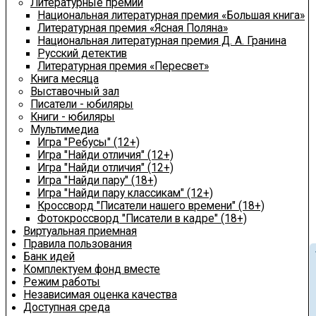
Литературные премии
Национальная литературная премия «Большая книга»
Литературная премия «Ясная Поляна»
Национальная литературная премия Д. А. Гранина
Русский детектив
Литературная премия «Пересвет»
Книга месяца
Выставочный зал
Писатели - юбиляры
Книги - юбиляры
Мультимедиа
Игра "Ребусы" (12+)
Игра "Найди отличия" (12+)
Игра "Найди отличия" (12+)
Игра "Найди пару" (18+)
Игра "Найди пару классикам" (12+)
Кроссворд "Писатели нашего времени" (18+)
Фотокроссворд "Писатели в кадре" (18+)
Виртуальная приемная
Правила пользования
chev
Банк идей
Комплектуем фонд вместе
Режим работы
Независимая оценка качества
Доступная среда