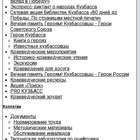
Вклад в Победу!»
Экспресс-диктант о народах Кузбасса
Сетевая акция библиотек Кузбасса «80 дней до
Победы. По страницам местной печати»
Вечная память Героям! Кузбассовцы - Герои
Советского Союза
Герои Кузбасса
Книги о героях
Известные кузбассовцы
Краеведческие мероприятия
Историко-краеведческие чтения
Экскурсии
Краеведение для досуга
Вечная память Героям! Кузбассовцы - Герои России
Краеведческие ресурсы
Акция «Поиск»
PRO КУЗБАСС
Краеведческий эрудит
Коллегам
Документы
Нормирование труда
Методические материалы
Обслуживание инвалидов
Творческая лаборатория по оцифровке