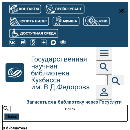
close
close
menu
Государственная
search
научная
библиотека
search
Кузбасса
им. В.Д.Федорова
person_outline
Записаться в библиотеку через Госуслуги
search
Поиск
О библиотеке