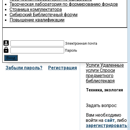
Творческая лаборатория по формированию фондов
Страница комплектатора
Сибирский Библиотечный форум
Повышение квалификации
account_box
Электронная почта
lock
Пароль
Услуги
Удаленные
Забыли пароль?
Регистрация
услуги
Спроси
предметного
библиотекаря
Техника, экология
Задать вопрос:
Вам необходимо
войти на
сайт
, либо
зарегистрироватьс