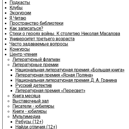
Подкасты
Клубы
Экскурсии
Я Читаю
Пространство библиотеки
Как записаться?
Стихи о героях войны. К столетию Николая Масалова
Университет третьего возраста
Часто задаваемые вопросы
Конкурсы
Центр чтения
Литературный флагман
Литературные премии
Национальная литературная премия «Большая книга»
Литературная премия «Ясная Поляна»
Национальная литературная премия Д. А. Гранина
Русский детектив
Литературная премия «Пересвет»
Книга месяца
Выставочный зал
Писатели - юбиляры
Книги - юбиляры
Мультимедиа
Ребусы (12+)
Найди отличия (12+)