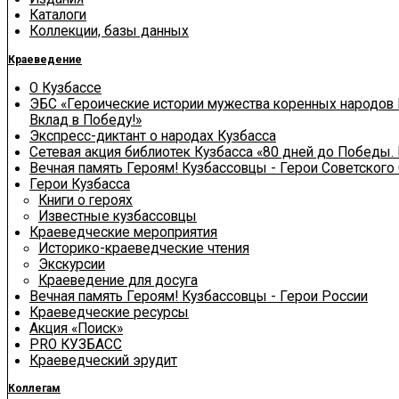
Каталоги
Коллекции, базы данных
Краеведение
О Кузбассе
ЭБС «Героические истории мужества коренных народов 
Вклад в Победу!»
Экспресс-диктант о народах Кузбасса
Сетевая акция библиотек Кузбасса «80 дней до Победы.
Вечная память Героям! Кузбассовцы - Герои Советского
Герои Кузбасса
Книги о героях
Известные кузбассовцы
Краеведческие мероприятия
Историко-краеведческие чтения
Экскурсии
Краеведение для досуга
Вечная память Героям! Кузбассовцы - Герои России
Краеведческие ресурсы
Акция «Поиск»
PRO КУЗБАСС
Краеведческий эрудит
Коллегам