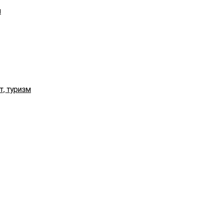
я
т, туризм