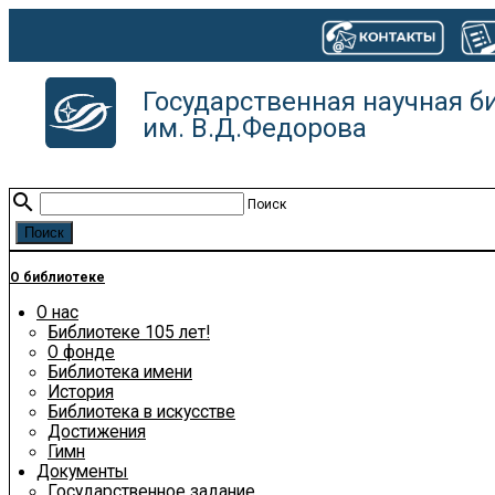
Государственная научная б
им. В.Д.Федорова
search
Поиск
О библиотеке
О нас
Библиотеке 105 лет!
О фонде
Библиотека имени
История
Библиотека в искусстве
Достижения
Гимн
Документы
Государственное задание