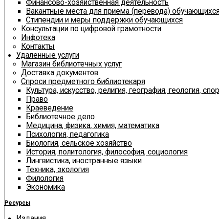
Финансово-хозяйственная деятельность
Вакантные места для приема (перевода) обучающихс
Стипендии и меры поддержки обучающихся
Консультации по цифровой грамотности
Инфотека
Контакты
Удаленные услуги
Магазин библиотечных услуг
Доставка документов
Спроси предметного библиотекаря
Культура, искусство, религия, география, геология, спор
Право
Краеведение
Библиотечное дело
Медицина, физика, химия, математика
Психология, педагогика
Биология, сельское хозяйство
История, политология, философия, социология
Лингвистика, иностранные языки
Техника, экология
Филология
Экономика
Ресурсы
Издания