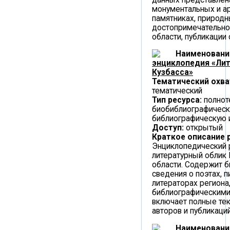
монументальных и а
памятниках, природ
достопримечательно
области, публикации 
Наименовани
энциклопедия «Лит
Кузбасса»
Тематический охва
тематический
Тип ресурса:
полнот
биобиблиографическ
библиографическую
Доступ:
открытый
Краткое описание 
Энциклопедический 
литературный облик
области. Содержит 
сведения о поэтах, п
литераторах региона
библиографическими
включает полные те
авторов и публикаций
Наименовани