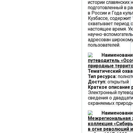
истории славянских 
подготовленный в ра
в России и Года куль
Кузбассе, содержит 
охватывает период с
настоящее время. Ук
научно-вспомогатель
адресован широкому
пользователей.
Наименовани
путеводитель «Ос
природные террито
Тематический охва
Тип ресурса:
полнот
Доступ:
открытый
Краткое описание 
Электронный путево
сведения о двадцати
охраняемых природн
Наименовани
Межрегиональная 
коллекция «Сибирь
в огне революций 