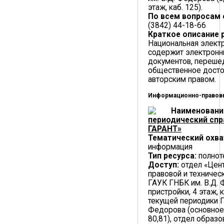
этаж, каб. 125).
По всем вопросам
(3842) 44-18-66
Краткое описание 
Национальная элект
содержит электронн
документов, переше
общественное дост
авторским правом.
Информационно-правов
Наименовани
периодический спр
ГАРАНТ»
Тематический охва
информация
Тип ресурса:
полнот
Доступ:
отдел «Цен
правовой и техничес
ГАУК ГНБК им. В.Д. 
пристройки, 4 этаж, к
текущей периодики Г
Федорова (основное 
80,81), отдел образ