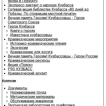
Вклад в Победу!»
Экспресс-диктант о народах Кузбасса
Сетевая акция библиотек Кузбасса «80 дней до
Победы. По страницам местной печати»
Вечная память Героям! Кузбассовцы - Герои
Советского Союза
Герои Кузбасса
Книги о героях
Известные кузбассовцы
Краеведческие мероприятия
Историко-краеведческие чтения
Экскурсии
Краеведение для досуга
Вечная память Героям! Кузбассовцы - Герои России
Краеведческие ресурсы
Акция «Поиск»
PRO КУЗБАСС
Краеведческий эрудит
Коллегам
Документы
Нормирование труда
Методические материалы
Обслуживание инвалидов
Творческая лаборатория по оцифровке