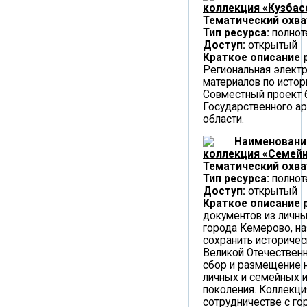
коллекция «Кузбасс
Тематический охва
Тип ресурса:
полнот
Доступ:
открытый
Краткое описание 
Региональная элект
материалов по истор
Совместный проект 
Государственного а
области.
Наименовани
коллекция «Семейн
Тематический охва
Тип ресурса:
полнот
Доступ:
открытый
Краткое описание 
документов из личны
города Кемерово, на
сохранить историчес
Великой Отечественн
сбор и размещение н
личных и семейных и
поколения. Коллекци
сотрудничестве с го