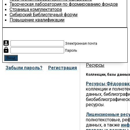
Творческая лаборатория по формированию фондов
Страница комплектатора
Сибирский Библиотечный форум
Повышение квалификации
account_box
Электронная почта
lock
Пароль
Ресурсы
Забыли пароль?
Регистрация
Коллекции, базы данных
Ресурсы Фёдоровк
коллекции и полнот
данных, библиографи
биобиблиографическ
ресурсы.
Лицензионные рес
полнотекстовые, ре
данных, а также
инф