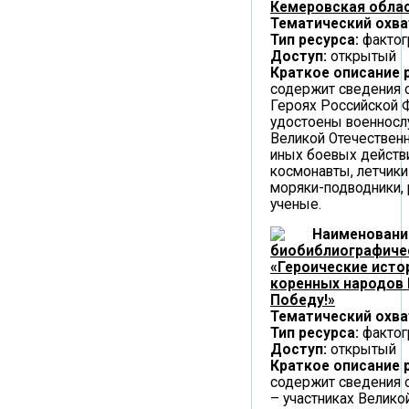
Кемеровская облас
Тематический охва
Тип ресурса:
фактог
Доступ:
открытый
Краткое описание 
содержит сведения о
Героях Российской 
удостоены военносл
Великой Отечественн
иных боевых действи
космонавты, летчики
моряки-подводники, 
ученые.
Наименовани
биобиблиографиче
«Героические исто
коренных народов 
Победу!»
Тематический охва
Тип ресурса:
фактог
Доступ:
открытый
Краткое описание 
содержит сведения о
– участниках Велико