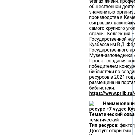
этапах жизни, профе
общественной деяте
знаменитых организа
производства в Кеме
сыгравших важнейшу
самого крупного уго
страны. Коллекция –
Государственной нау
Кузбасса им.В.Д. Фё
Государственного ар
Музея-заповедника «
Проект создания кол
победителем конкур
библиотеки по созд
ресурсов в 2021 год
размещена на порта
библиотеки:
https://www.prlib.ru
Наименовани
ресурс «7 чудес Ку
Тематический охва
тематический
Тип ресурса:
фактог
Доступ:
открытый