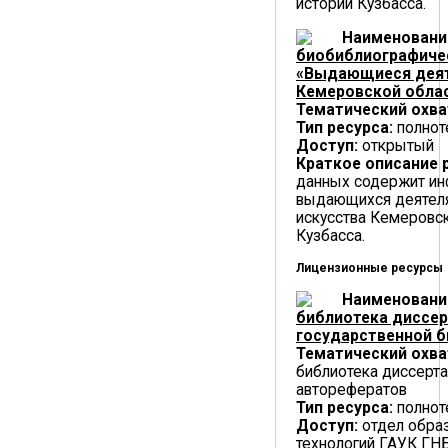
истории Кузбасса.
Наименовани
биобиблиографиче
«Выдающиеся деят
Кемеровской облас
Тематический охва
Тип ресурса:
полнот
Доступ:
открытый
Краткое описание 
данных содержит и
выдающихся деятеля
искусства Кемеровск
Кузбасса.
Лицензионные ресурсы
Наименовани
библиотека диссер
государственной б
Тематический охва
библиотека диссерта
авторефератов
Тип ресурса:
полнот
Доступ:
отдел обра
технологий ГАУК ГНБ