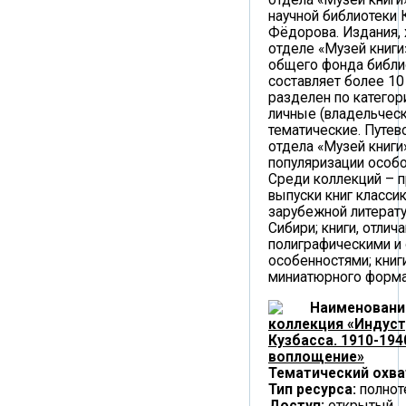
отдела «Музей книги
научной библиотеки К
Фёдорова. Издания,
отделе «Музей книги
общего фонда библи
составляет более 10
разделен по категор
личные (владельческ
тематические. Путев
отдела «Музей книги
популяризации особо
Среди коллекций – 
выпуски книг класси
зарубежной литерату
Сибири; книги, отли
полиграфическими и
особенностями; книг
миниатюрного формат
Наименовани
коллекция «Индус
Кузбасса. 1910-194
воплощение»
Тематический охва
Тип ресурса:
полнот
Доступ:
открытый