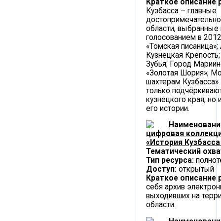
Краткое описание 
Кузбасса – главные
достопримечательно
области, выбранные
голосованием в 2012 
«Томская писаница»;
Кузнецкая Крепость
Зубья; Город Мариин
«Золотая Шория»; М
шахтерам Кузбасса».
только подчёркивают
кузнецкого края, но 
его истории.
Наименовани
цифровая коллекци
«История Кузбасса
Тематический охва
Тип ресурса:
полнот
Доступ:
открытый
Краткое описание 
себя архив электрон
выходивших на терр
области.