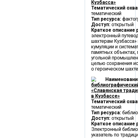
Кузбасса»
Тематический охва
тематический
Тип ресурса:
фактог
Доступ:
открытый
Краткое описание 
электронный путево
шахтерам Кузбасса»
кумуляции и система
памятных объектах,
угольной промышленн
целью сохранения и
о героическом шахте
Наименовани
библиографический
«Славянская тради
в Кузбассе»
Тематический охва
тематический
Тип ресурса:
библио
Доступ:
открытый
Краткое описание 
Электронный библио
указатель по традиц