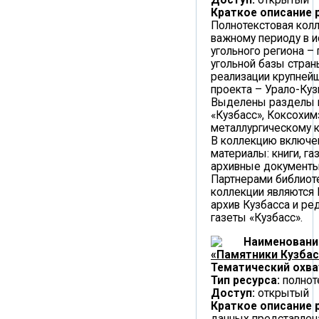
Краткое описание 
Полнотекстовая кол
важному периоду в и
угольного региона –
угольной базы стран
реализации крупней
проекта – Урало-Куз
Выделены разделы п
«Кузбасс», Коксохим
металлургическому к
В коллекцию включе
материалы: книги, га
архивные документы
Партнерами библиоте
коллекции являются
архив Кузбасса и ре
газеты «Кузбасс».
Наименовани
«Памятники Кузбас
Тематический охва
Тип ресурса:
полнот
Доступ:
открытый
Краткое описание 
данных представлен