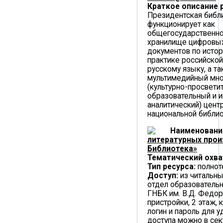
Краткое описание 
Президентская библ
функционирует как
общегосударственно
хранилище цифровых
документов по истор
практике российской
русскому языку, а та
мультимедийный мн
(культурно-просветит
образовательный и 
аналитический) цент
национальной библио
Наименовани
литературных прои
Библиотека»
Тематический охва
Тип ресурса:
полнот
Доступ:
из читальны
отдел образователь
ГНБК им. В.Д. Федор
пристройки, 2 этаж, к
логин и пароль для 
доступа можно в се