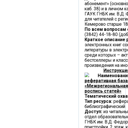
абонемент» (основно
каб. 38) и в личном к
ГАУК ГНБК им. В.Д. 
для читателей с реги
Кемерово старше 18
По всем вопросам
(3842) 44-18-80 (доб
Краткое описание 
электронных книг с
литературы в электр
среди которых – ак
бестселлеры и класс
произведения на ино
Инструкция
Наименовани
реферативная база
«Межрегиональная
роспись статей»
Тематический охва
Тип ресурса:
рефера
библиографический
Доступ:
из читальны
отдел образователь
ГНБК им. В.Д. Федор
пристройки, 2 этаж, к