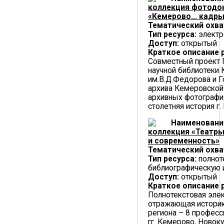
коллекция фотодо
«Кемерово... кадры
Тематический охва
Тип ресурса:
электр
Доступ:
открытый
Краткое описание 
Совместный проект 
научной библиотеки 
им.В.Д.Федорова и Г
архива Кемеровской 
архивных фотографи
столетняя история г.
Наименовани
коллекция «Театры
и современность»
Тематический охва
Тип ресурса:
полнот
библиографическую
Доступ:
открытый
Краткое описание 
Полнотекстовая элек
отражающая историю
региона – 8 професс
гг. Кемерово, Новок