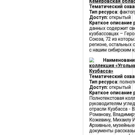
Кемеровская облас
Тематический охва
Тип ресурса:
фактог
Доступ:
открытый
Краткое описание 
данных содержит св
кузбассовцах – Геро
Союза, 72 из которы
регионе, остальных 
с нашим сибирским к
Наименовани
коллекция «Угольн
Кузбасса»
Тематический охва
Тип ресурса:
полнот
Доступ:
открытый
Краткое описание 
Полнотекстовая кол
руководителям угл
отрасли Кузбасса - 
Романову, Владимир
Кожевину, Михаилу И
Архивные, музейные
документы рассказы