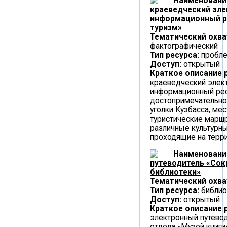
Наименовани
краеведческий эл
информационный р
туризм»
Тематический охва
фактографический
Тип ресурса:
пробле
Доступ:
открытый
Краткое описание 
краеведческий элек
информационный рес
достопримечательно
уголки Кузбасса, мес
туристические маршр
различные культурны
проходящие на терри
Наименовани
путеводитель «Со
библиотеки»
Тематический охва
Тип ресурса:
библио
Доступ:
открытый
Краткое описание 
электронный путевод