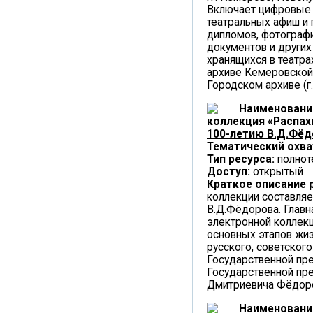
Включает цифровые
театральных афиш и 
дипломов, фотографи
документов и других
хранящихся в театра
архиве Кемеровской
Городском архиве (г
Наименовани
коллекция «Распах
100-летию В.Д.Фёд
Тематический охва
Тип ресурса:
полнот
Доступ:
открытый
Краткое описание 
коллекции составляе
В.Д.Фёдорова. Главн
электронной коллек
основных этапов жиз
русского, советского
Государственной пр
Государственной пр
Дмитриевича Фёдор
Наименовани