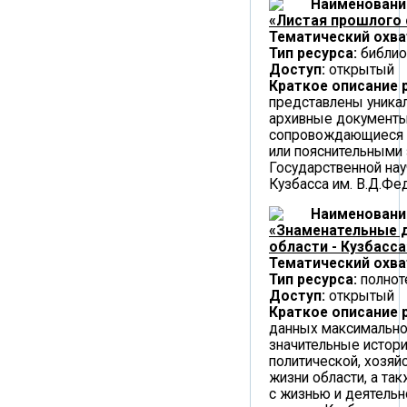
Наименовани
«Листая прошлого 
Тематический охва
Тип ресурса:
библио
Доступ:
открытый
Краткое описание 
представлены уника
архивные документы
сопровождающиеся 
или пояснительными
Государственной нау
Кузбасса им. В.Д.Фед
Наименовани
«Знаменательные 
области - Кузбасса
Тематический охва
Тип ресурса:
полнот
Доступ:
открытый
Краткое описание 
данных максимально
значительные истор
политической, хозяйс
жизни области, а та
с жизнью и деятель