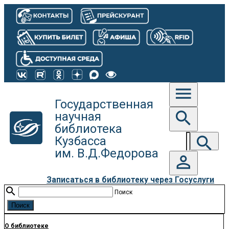
menu
Государственная
search
научная
библиотека
search
Кузбасса
им. В.Д.Федорова
person_outline
Записаться в библиотеку через Госуслуги
search
Поиск
О библиотеке