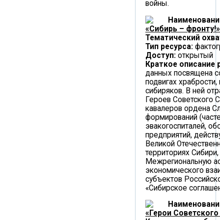
войны.
Наименовани
«Сибирь – фронту!»
Тематический охва
Тип ресурса:
фактог
Доступ:
открытый
Краткое описание 
данных посвящена с
подвигах храбрости, 
сибиряков. В ней от
Героев Советского 
кавалеров ордена Сл
формирований (часте
эвакогоспиталей, о
предприятий, дейст
Великой Отечественн
территориях Сибири,
Межрегиональную а
экономического вза
субъектов Российск
«Сибирское соглашен
Наименовани
«Герои Советского