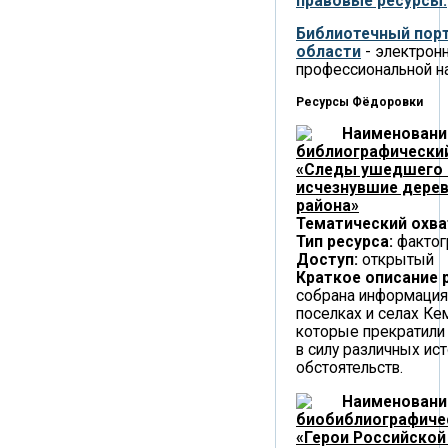
правовые ресурсы.
Библиотечный пор
области
- электрон
профессиональной н
Ресурсы Фёдоровки
Наименовани
библиографически
«Следы ушедшего 
исчезнувшие дере
района»
Тематический охва
Тип ресурса:
фактог
Доступ:
открытый
Краткое описание 
собрана информация
поселках и селах Ке
которые прекратили
в силу различных ис
обстоятельств.
Наименовани
биобиблиографиче
«Герои Российской