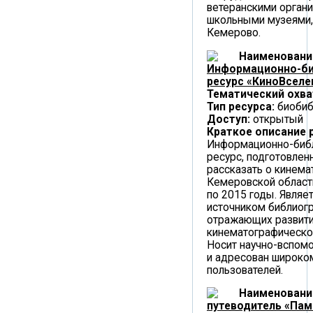
ветеранскими органи
школьными музеями, 
Кемерово.
Наименовани
Информационно-би
ресурс «КиноВселе
Тематический охва
Тип ресурса:
биобиб
Доступ:
открытый
Краткое описание 
Информационно-биб
ресурс, подготовлен
рассказать о кинема
Кемеровской области
по 2015 годы. Являе
источником библиогр
отражающих развит
кинематографической
Носит научно-вспомо
и адресован широком
пользователей.
Наименовани
путеводитель «Па