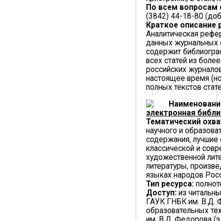
По всем вопросам
(3842) 44-18-80 (доб
Краткое описание 
Аналитическая рефе
данных журнальных
содержит библиогра
всех статей из боле
российских журналов
настоящее время (н
полных текстов стате
Наименовани
электронная библи
Тематический охва
научного и образова
содержания, лучшие
классической и сов
художественной лите
литературы, произве
языках народов Росс
Тип ресурса:
полнот
Доступ:
из читальны
ГАУК ГНБК им. В.Д. 
образовательных те
им. В.Д. Федорова (з