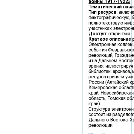
войны.1917-1922»
Тематический охва
Тип ресурса:
включа
фактографическую, 
полнотекстовую инф
участниках электрон
Доступ:
открытый
Краткое описание 
Электронная коллек
события Февральско
революций, Граждан
и на Дальнем Восток
зрения, иллюстрируя
библиотек, архивов, 
ресурса приняли уча
России (Алтайский кр
Кемеровская област
край, Новосибирская
область, Томская об
край).
Структура электронн
состоит из разделов
Дальнего Востока; Х
революции.