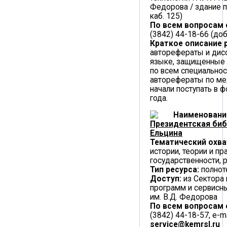
Федорова / здание п
каб. 125)
По всем вопросам
(3842) 44-18-66 (доб.
Краткое описание 
авторефераты и дис
языке, защищенные в
по всем специальнос
авторефераты по ме
начали поступать в ф
года.
Наименовани
Президентская библ
Ельцина
Тематический охва
истории, теории и пр
государственности, 
Тип ресурса:
полнот
Доступ:
из Сектора
программ и сервисн
им. В.Д. Федорова
По всем вопросам
(3842) 44-18-57, e-ma
service@kemrsl.ru