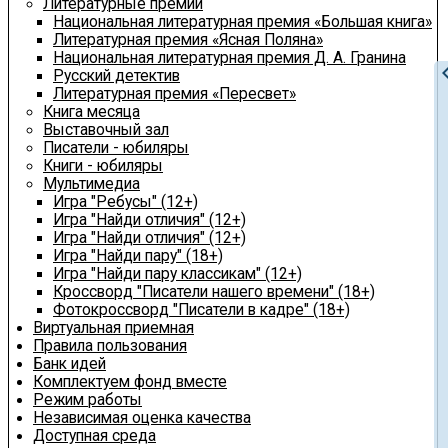
Литературные премии
Национальная литературная премия «Большая книга»
Литературная премия «Ясная Поляна»
Национальная литературная премия Д. А. Гранина
chevron
Русский детектив
Литературная премия «Пересвет»
Книга месяца
Выставочный зал
Писатели - юбиляры
Книги - юбиляры
Мультимедиа
Игра "Ребусы" (12+)
Игра "Найди отличия" (12+)
Игра "Найди отличия" (12+)
Игра "Найди пару" (18+)
Игра "Найди пару классикам" (12+)
Кроссворд "Писатели нашего времени" (18+)
Фотокроссворд "Писатели в кадре" (18+)
Виртуальная приемная
Правила пользования
Банк идей
Комплектуем фонд вместе
Режим работы
Независимая оценка качества
Доступная среда