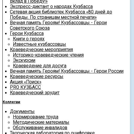
Вклад в Победу!»
Экспресс-диктант о народах Кузбасса
Сетевая акция библиотек Кузбасса «80 дней до
Победы. По страницам местной печати»
Вечная память Героям! Кузбассовцы - Герои
Советского Союза
Герои Кузбасса
Книги о героях
Известные кузбассовцы
Краеведческие мероприятия
Историко-краеведческие чтения
Экскурсии
Краеведение для досуга
Вечная память Героям! Кузбассовцы - Герои России
Краеведческие ресурсы
Акция «Поиск»
PRO КУЗБАСС
Краеведческий эрудит
Коллегам
Документы
Нормирование труда
Методические материалы
Обслуживание инвалидов
Творческая лаборатория по оцифровке