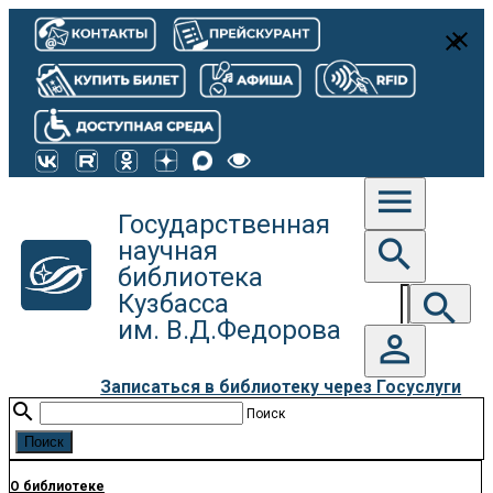
close
close
menu
Государственная
search
научная
библиотека
search
Кузбасса
им. В.Д.Федорова
person_outline
Записаться в библиотеку через Госуслуги
search
Поиск
О библиотеке