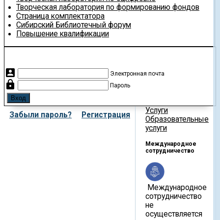
Творческая лаборатория по формированию фондов
Страница комплектатора
Сибирский Библиотечный форум
Повышение квалификации
account_box
Электронная почта
lock
Пароль
Услуги
Забыли пароль?
Регистрация
Образовательные
услуги
Международное
сотрудничество
Международное
сотрудничество
не
осуществляется