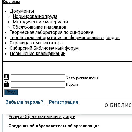
Коллегам
Документы
Нормирование труда
Методические материалы
Обслуживание инвалидов
Творческая лаборатория по оцифровке
Творческая лаборатория по формированию фондов
Страница комплектатора
Сибирский Библиотечный форум
Повышение квалификации
account_box
Электронная почта
lock
Пароль
Забыли пароль?
Регистрация
О БИБЛИО
Услуги
Образовательные услуги
Сведения об образовательной организации