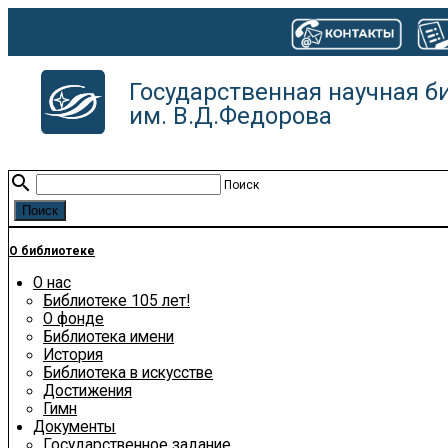
Государственная научная б
им. В.Д.Федорова
search
Поиск
О библиотеке
О нас
Библиотеке 105 лет!
О фонде
Библиотека имени
История
Библиотека в искусстве
Достижения
Гимн
Документы
Государственное задание