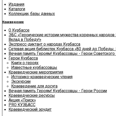
Издания
Каталоги
Коллекции, базы данных
Краеведение
О Кузбассе
ЭБС «Героические истории мужества коренных народов 
Вклад в Победу!»
Экспресс-диктант о народах Кузбасса
Сетевая акция библиотек Кузбасса «80 дней до Победы.
Вечная память Героям! Кузбассовцы - Герои Советского
Герои Кузбасса
Книги о героях
Известные кузбассовцы
Краеведческие мероприятия
Историко-краеведческие чтения
Экскурсии
Краеведение для досуга
Вечная память Героям! Кузбассовцы - Герои России
Краеведческие ресурсы
Акция «Поиск»
PRO КУЗБАСС
Краеведческий эрудит