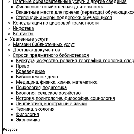
Платные образовательные услуги и другие сведения
Финансово-хозяйственная деятельность
Вакантные места для приема (перевода) обучающихс
Стипендии и меры поддержки обучающихся
Консультации по цифровой грамотности
Инфотека
Контакты
Удаленные услуги
Магазин библиотечных услуг
Доставка документов
Спроси предметного библиотекаря
Культура, искусство, религия, география, геология, спор
Право
Краеведение
Библиотечное дело
Медицина, физика, химия, математика
Психология, педагогика
Биология, сельское хозяйство
История, политология, философия, социология
Лингвистика, иностранные языки
Техника, экология
Филология
Экономика
Ресурсы