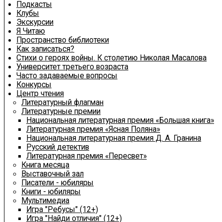
Подкасты
Клубы
Экскурсии
Я Читаю
Пространство библиотеки
Как записаться?
Стихи о героях войны. К столетию Николая Масалова
Университет третьего возраста
Часто задаваемые вопросы
Конкурсы
Центр чтения
Литературный флагман
Литературные премии
Национальная литературная премия «Большая книга»
Литературная премия «Ясная Поляна»
Национальная литературная премия Д. А. Гранина
Русский детектив
Литературная премия «Пересвет»
Книга месяца
Выставочный зал
Писатели - юбиляры
Книги - юбиляры
Мультимедиа
Игра "Ребусы" (12+)
Игра "Найди отличия" (12+)