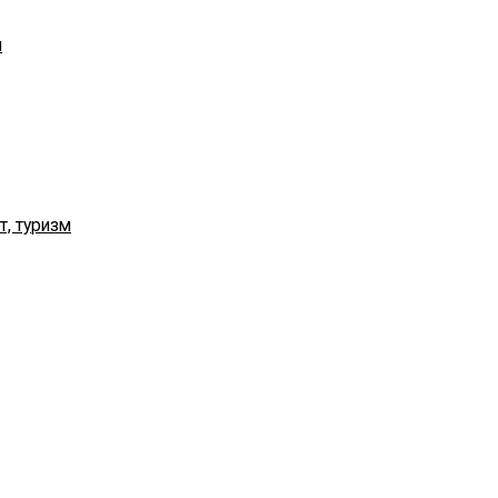
я
т, туризм