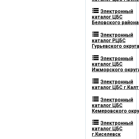
storage
Электронный
каталог ЦБС
Беловского района
storage
Электронный
каталог РЦБС
Гурьевского округ
storage
Электронный
каталог ЦБС
Ижморского округ
storage
Электронный
каталог ЦБС г.Кал
storage
Электронный
каталог ЦБС
Кемеровского окру
storage
Электронный
каталог ЦБС
г.Киселевск