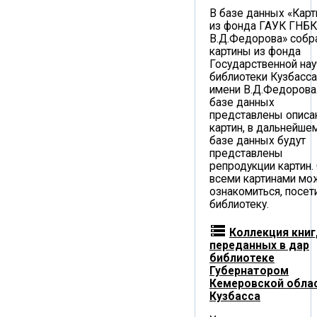
В базе данных «Кар
из фонда ГАУК ГНБК
В.Д.Федорова» собр
картины из фонда
Государственной нау
библиотеки Кузбасса
имени В.Д.Федорова.
базе данных
представлены описа
картин, в дальнейше
базе данных будут
представлены
репродукции картин.
всеми картинами мо
ознакомиться, посет
библиотеку.
storage
Коллекция книг
переданных в дар
библиотеке
Губернатором
Кемеровской облас
Кузбасса