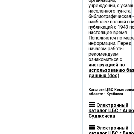
организаций,
учреждений, с указа
населенного пункта;
библиографическая -
наиболее полный сп
публикаций с 1943 п
настоящее время.
Пополняется по мер
информации. Перед
началом работы
рекомендуем
ознакомиться с
инструкцией по
использованию ба
данных (doc)
.
Каталоги ЦБС Кемеровс
области - Кузбасса
storage
Электронный
каталог ЦБС г.Анж
Судженска
storage
Электронный
каталог ЦБС г.Бел