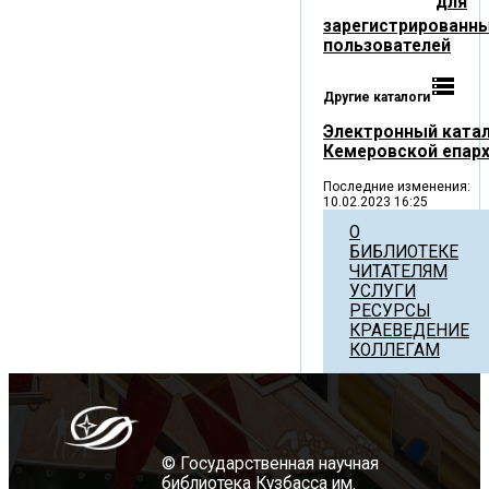
для
зарегистрированн
пользователей
storage
Другие каталоги
Электронный ката
Кемеровской епар
Последние изменения:
10.02.2023 16:25
О
БИБЛИОТЕКЕ
ЧИТАТЕЛЯМ
УСЛУГИ
РЕСУРСЫ
КРАЕВЕДЕНИЕ
КОЛЛЕГАМ
© Государственная научная
библиотека Кузбасса им.