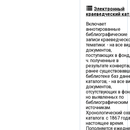
storage
Электронный
краеведческий кат
Включает
аннотированные
библиографические
записи краеведческ
тематики: - на все в
документов,
поступающих в фонд, 
ч. полученные в
результате конверта
ранее существовавш
библиотеке баз данн
каталогов; - на все 
документов,
отсутствующих в фон
но выявленных по
библиографическим
источникам.
Хронологический ох
каталога: с 1867 год
настоящее время.
Пополняется ежедне