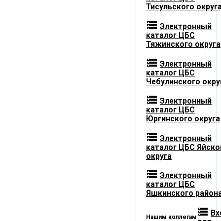
Тисульского округ
storage
Электронный
каталог ЦБС
Тяжинского округа
storage
Электронный
каталог ЦБС
Чебулинского окру
storage
Электронный
каталог ЦБС
Юргинского округа
storage
Электронный
каталог ЦБС Яйско
округа
storage
Электронный
каталог ЦБС
Яшкинского район
storage
Вх
Нашим коллегам