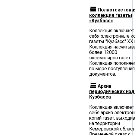
storage
Полнотекстова
коллекция газеты
«Кузбасс»
Коллекция включает
себя электронные к
газеты "Кузбасс" XX 
Коллекция насчитыв
более 12000
экземпляров газет.
Коллекция пополняе
по мере поступления
документов.
storage
Архив
периодических изд
Кузбасса
Коллекция включает
себя архив электро
копий газет, выходи
на территории
Кемеровской област
Временной охват c