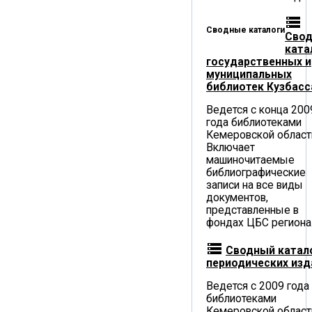
storage
Сводные каталоги
Сво
ката
государственных и
муниципальных
библиотек Кузбасс
Ведется с конца 200
года библиотеками
Кемеровской област
Включает
машиночитаемые
библиографические
записи на все виды
документов,
представленные в
фондах ЦБС региона
storage
Сводный катал
периодических изд
Ведется с 2009 года
библиотеками
Кемеровской област