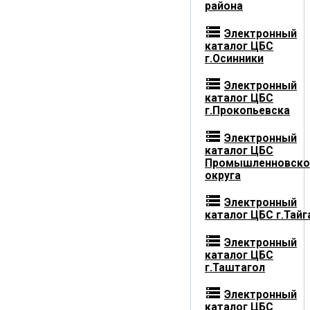
района
storage
Электронный
каталог ЦБС
г.Осинники
storage
Электронный
каталог ЦБС
г.Прокопьевска
storage
Электронный
каталог ЦБС
Промышленновско
округа
storage
Электронный
каталог ЦБС г.Тайг
storage
Электронный
каталог ЦБС
г.Таштагол
storage
Электронный
каталог ЦБС