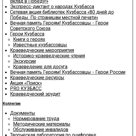
Вклад в Победу!»
Экспресс-диктант о народах Кузбасса
Сетевая акция библиотек Кузбасса «80 дней до
Победы. По страницам местной печати»
Вечная память Героям! Кузбассовцы - Герои
Советского Союза
Герои Кузбасса
Книги о героях
Известные кузбассовцы
Краеведческие мероприятия
Историко-краеведческие чтения
Экскурсии
Краеведение для досуга
Вечная память Героям! Кузбассовцы - Герои России
Краеведческие ресурсы
Акция «Поиск»
PRO КУЗБАСС
Краеведческий эрудит
Коллегам
Документы
Нормирование труда
Методические материалы
Обслуживание инвалидов
Творческая лаборатория по оцифровке