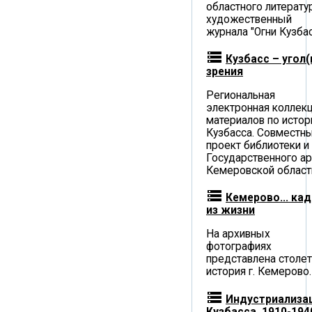
областного литерату
художественный
журнала "Огни Кузба
storage
Кузбасс – угол(
зрения
Региональная
электронная коллек
материалов по истор
Кузбасса. Совместн
проект библиотеки и
Государственного ар
Кемеровской област
storage
Кемерово... ка
из жизни
На архивных
фотографиях
представлена столет
история г. Кемерово.
storage
Индустриализа
Кузбасса. 1910-194