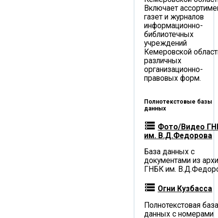
Включает ассортиме
газет и журналов
информационно-
библиотечных
учреждений
Кемеровской област
различных
организационно-
правовых форм.
Полнотекстовые базы
данных
storage
Фото/Видео ГН
им. В.Д.Федорова
База данных с
документами из арх
ГНБК им. В.Д.Федор
storage
Огни Кузбасса
Полнотекстовая баз
данных с номерами