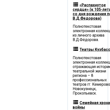
storage
«Распахнутое
сердце» (к 105-ле
со дня рождения п
В.Д.Федорова)
Полнотекстовая
электронная коллек
из личного архива
В.Д.Фёдорова.
storage
Театры Кузбас
Полнотекстовая
электронная коллекц
отражающая истори
театральной жизни
региона – 8
профессиональных
театров гг. Кемерово
Новокузнецк,
Прокопьевск.
storage
Семейная хрон
войны