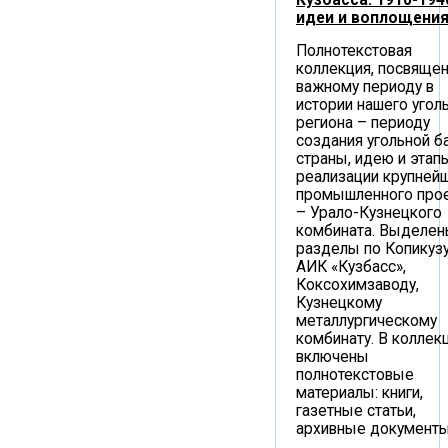
идеи и воплощени
Полнотекстовая
коллекция, посвяще
важному периоду в
истории нашего угол
региона – периоду
создания угольной б
страны, идею и этап
реализации крупней
промышленного про
– Урало-Кузнецкого
комбината. Выделе
разделы по Копикузу
АИК «Кузбасс»,
Коксохимзаводу,
Кузнецкому
металлургическому
комбинату. В коллек
включены
полнотекстовые
материалы: книги,
газетные статьи,
архивные документы