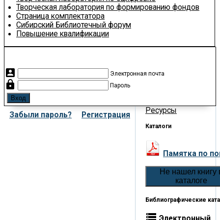
Творческая лаборатория по формированию фондов
Страница комплектатора
Сибирский Библиотечный форум
Повышение квалификации
account_box
Электронная почта
lock
Пароль
Ресурсы
Забыли пароль?
Регистрация
Каталоги
Памятка по по
Не нашел книгу 
каталоге
Библиографические ката
storage
Электронный