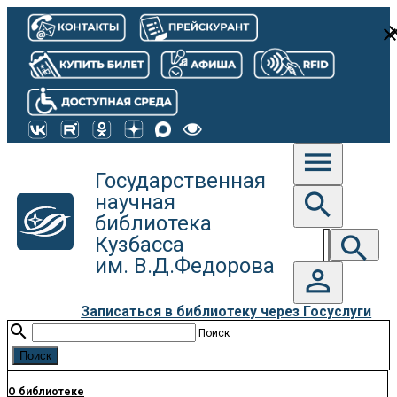
cl
clos
menu
Государственная
search
научная
библиотека
search
Кузбасса
им. В.Д.Федорова
person_outline
Записаться в библиотеку через Госуслуги
search
Поиск
О библиотеке