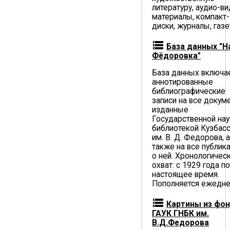
литературу, аудио-в
материалы, компакт-
диски, журналы, газе
storage
База данных "
Фёдоровка"
База данных включа
аннотированные
библиографические
записи на все докум
изданные
Государственной нау
библиотекой Кузбас
им. В. Д. Федорова, а
также на все публик
о ней. Хронологичес
охват: с 1929 года по
настоящее время.
Пополняется ежедне
storage
Картины из фо
ГАУК ГНБК им.
В.Д.Федорова