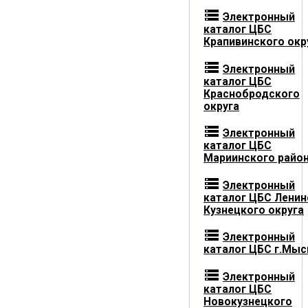
storage
Электронный
каталог ЦБС
Крапивинского окр
storage
Электронный
каталог ЦБС
Краснобродского
округа
storage
Электронный
каталог ЦБС
Мариинского райо
storage
Электронный
каталог ЦБС Ленин
Кузнецкого округа
storage
Электронный
каталог ЦБС г.Мыс
storage
Электронный
каталог ЦБС
Новокузнецкого