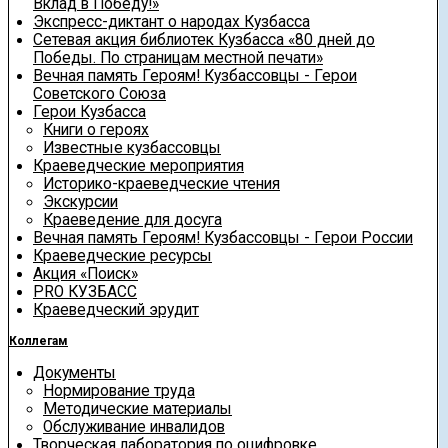
Вклад в Победу!»
Экспресс-диктант о народах Кузбасса
Сетевая акция библиотек Кузбасса «80 дней до
Победы. По страницам местной печати»
Вечная память Героям! Кузбассовцы - Герои
Советского Союза
Герои Кузбасса
Книги о героях
Известные кузбассовцы
Краеведческие мероприятия
Историко-краеведческие чтения
Экскурсии
Краеведение для досуга
Вечная память Героям! Кузбассовцы - Герои России
Краеведческие ресурсы
Акция «Поиск»
PRO КУЗБАСС
Краеведческий эрудит
Коллегам
Документы
Нормирование труда
Методические материалы
Обслуживание инвалидов
Творческая лаборатория по оцифровке