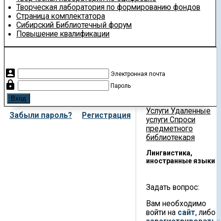
Творческая лаборатория по формированию фондов
Страница комплектатора
Сибирский Библиотечный форум
Повышение квалификации
account_box
Электронная почта
lock
Пароль
Услуги
Удаленные
Забыли пароль?
Регистрация
услуги
Спроси
предметного
библиотекаря
Лингвистика,
иностранные языки
Задать вопрос:
Вам необходимо
войти на
сайт
, либо