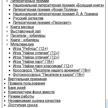
Литературные премии
Национальная литературная премия «Большая книга»
Литературная премия «Ясная Поляна»
Национальная литературная премия Д. А. Гранина
Русский детектив
Литературная премия «Пересвет»
Книга месяца
Выставочный зал
Писатели - юбиляры
Книги - юбиляры
Мультимедиа
Игра "Ребусы" (12+)
Игра "Найди отличия" (12+)
Игра "Найди отличия" (12+)
Игра "Найди пару" (18+)
Игра "Найди пару классикам" (12+)
Кроссворд "Писатели нашего времени" (18+)
Фотокроссворд "Писатели в кадре" (18+)
Виртуальная приемная
Правила пользования
Банк идей
Комплектуем фонд вместе
Режим работы
Независимая оценка качества
chev
Доступная среда