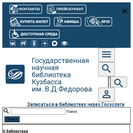
close
close
menu
Государственная
search
научная
библиотека
search
Кузбасса
им. В.Д.Федорова
person_outline
Записаться в библиотеку через Госуслуги
search
Поиск
О библиотеке