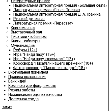
Литературные премии
Национальная литературная премия «Большая книга»
Литературная премия «Ясная Поляна»
Национальная литературная премия Д. А. Гранина
Русский детектив
Литературная премия «Пересвет»
Книга месяца
Выставочный зал
Писатели - юбиляры
Книги - юбиляры
Мультимедиа
Ребусы (12+)
Игра "Найди пару" (18+)
Игра "Найди пару классикам" (12+)
Кроссворд "Писатели нашего времени" (18+)
Фотокроссворд "Писатели в кадре" (18+)
Виртуальная приемная
Правила пользования
Банк идей
Комплектуем фонд вместе
Режим работы
Независимая оценка качества
Доступная среда
Услуги