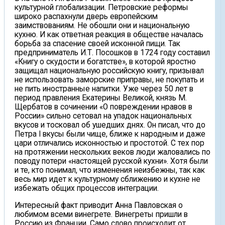
культурной глобализации. Петровские реформы
широко распахнули дверь европейским
заимствованиям. Не обошли они и национальную
кухню. И как ответная реакция в обществе началась
борьба за спасение своей исконной пищи. Так
предприниматель И.Т. Посошков в 1724 году составил
«Книгу о скудости и богатстве», в которой яростно
защищал национальную российскую книгу, призывал
не использовать заморские приправы, не покупать и
не пить иностранные напитки. Уже через 50 лет в
период правления Екатерины Великой, князь М.
Щербатов в сочинении «О повреждении нравов в
России» сильно сетовал на упадок национальных
вкусов и тосковал об ушедших днях. Он писал, что до
Петра I вкусы были чище, ближе к народным и даже
цари отличались исконностью и простотой. С тех пор
на протяжении нескольких веков люди жаловались по
поводу потери «настоящей русской кухни». Хотя были
и те, кто понимал, что изменения неизбежны, так как
весь мир идет к культурному сближению и кухне не
избежать общих процессов интеграции.
Интересный факт приводит Анна Павловская о
любимом всеми винегрете. Винегреты пришли в
Россию из Франции. Само слово происходит от