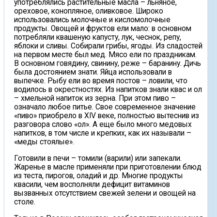
употреблялись растительные масла – льняное,
ореховое, конопляное, оливковое. Широко
использовались молочные и кисломолочные
продукты. Овощей и фруктов ели мало: в основном
потребляли квашеную капусту, лук, чеснок, репу,
яблоки и сливы. Собирали грибы, ягоды. Из сладостей
на первом месте был мед. Мясо ели по праздникам.
В основном говядину, свинину, реже – баранину. Дичь
была достоянием знати. Яйца использовали в
выпечке. Рыбу ели во время постов – ловили, что
водилось в окрестностях. Из напитков знали квас и ол
– хмельной напиток из зерна. При этом пиво –
означало любое питье. Свое современное значение
«пиво» приобрело в XIV веке, полностью вытеснив из
разговора слово «ол». А еще было много медовых
напитков, в том числе и крепких, как их называли –
«меды стоялые».
Готовили в печи – томили (варили) или запекали.
Жаренье в масле применяли при приготовлении блюд
из теста, пирогов, оладий и др. Многие продукты
квасили, чем восполняли дефицит витаминов
вызванных отсутствием свежей зелени и овощей на
столе.