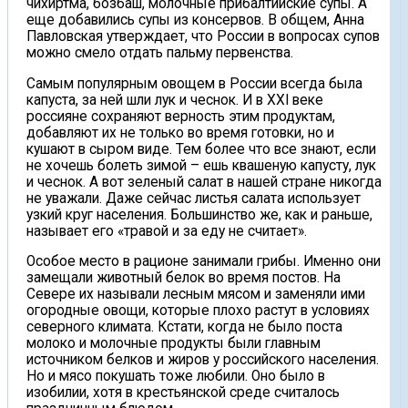
чихиртма, бозбаш, молочные прибалтийские супы. А
еще добавились супы из консервов. В общем, Анна
Павловская утверждает, что России в вопросах супов
можно смело отдать пальму первенства.
Самым популярным овощем в России всегда была
капуста, за ней шли лук и чеснок. И в XXI веке
россияне сохраняют верность этим продуктам,
добавляют их не только во время готовки, но и
кушают в сыром виде. Тем более что все знают, если
не хочешь болеть зимой – ешь квашеную капусту, лук
и чеснок. А вот зеленый салат в нашей стране никогда
не уважали. Даже сейчас листья салата использует
узкий круг населения. Большинство же, как и раньше,
называет его «травой и за еду не считает».
Особое место в рационе занимали грибы. Именно они
замещали животный белок во время постов. На
Севере их называли лесным мясом и заменяли ими
огородные овощи, которые плохо растут в условиях
северного климата. Кстати, когда не было поста
молоко и молочные продукты были главным
источником белков и жиров у российского населения.
Но и мясо покушать тоже любили. Оно было в
изобилии, хотя в крестьянской среде считалось