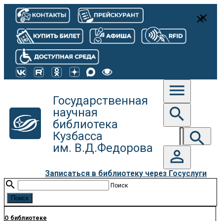
close
close
menu
Государственная
search
научная
библиотека
search
Кузбасса
им. В.Д.Федорова
person_outline
Записаться в библиотеку через Госуслуги
search
Поиск
О библиотеке