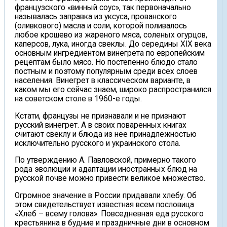
французского «винный соус», так первоначально
называлась заправка из уксуса, прованского
(оливкового) масла и соли, которой поливалось
любое крошево из жареного мяса, соленых огурцов,
каперсов, лука, иногда свеклы. До середины XIX века
основным ингредиентом винегрета по европейским
рецептам было мясо. Но постепенно блюдо стало
постным и поэтому популярным среди всех слоев
населения. Винегрет в классическом варианте, в
каком мы его сейчас знаем, широко распространился
на советском столе в 1960-е годы.
Кстати, французы не признавали и не признают
русский винегрет. А в своих поваренных книгах
считают свеклу и блюда из нее принадлежностью
исключительно русского и украинского стола.
По утверждению А. Павловской, примерно такого
рода эволюции и адаптации иностранных блюд на
русской почве можно привести великое множество.
Огромное значение в России придавали хлебу. Об
этом свидетельствует известная всем пословица
«Хлеб – всему голова». Повседневная еда русского
крестьянина в будние и праздничные дни в основном