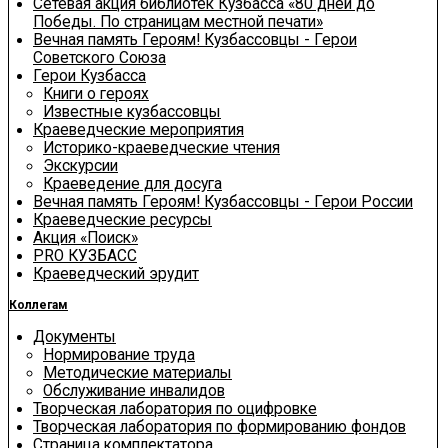
Сетевая акция библиотек Кузбасса «80 дней до
Победы. По страницам местной печати»
Вечная память Героям! Кузбассовцы - Герои
Советского Союза
Герои Кузбасса
Книги о героях
Известные кузбассовцы
Краеведческие мероприятия
Историко-краеведческие чтения
Экскурсии
Краеведение для досуга
Вечная память Героям! Кузбассовцы - Герои России
Краеведческие ресурсы
Акция «Поиск»
PRO КУЗБАСС
Краеведческий эрудит
Коллегам
Документы
Нормирование труда
Методические материалы
Обслуживание инвалидов
Творческая лаборатория по оцифровке
Творческая лаборатория по формированию фондов
Страница комплектатора