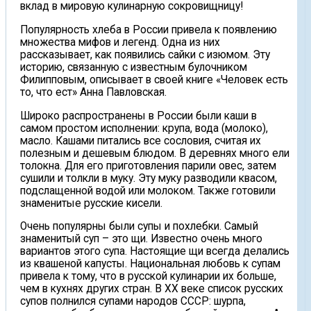
вклад в мировую кулинарную сокровищницу!
Популярность хлеба в России привела к появлению
множества мифов и легенд. Одна из них
рассказывает, как появились сайки с изюмом. Эту
историю, связанную с известным булочником
Филипповым, описывает в своей книге «Человек есть
то, что ест» Анна Павловская.
Широко распространены в России были каши в
самом простом исполнении: крупа, вода (молоко),
масло. Кашами питались все сословия, считая их
полезным и дешевым блюдом. В деревнях много ели
толокна. Для его приготовления парили овес, затем
сушили и толкли в муку. Эту муку разводили квасом,
подслащенной водой или молоком. Также готовили
знаменитые русские кисели.
Очень популярны были супы и похлебки. Самый
знаменитый суп – это щи. Известно очень много
вариантов этого супа. Настоящие щи всегда делались
из квашеной капусты. Национальная любовь к супам
привела к тому, что в русской кулинарии их больше,
чем в кухнях других стран. В XX веке список русских
супов полнился супами народов СССР: шурпа,