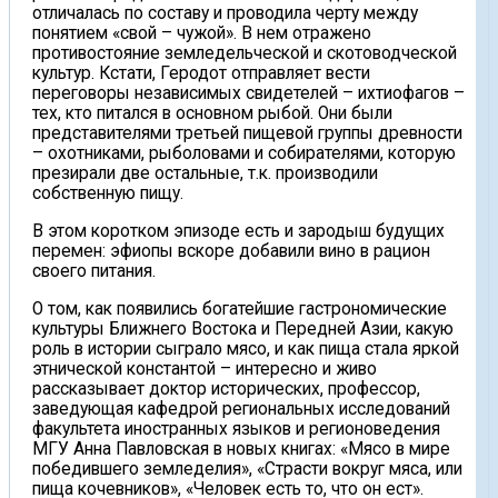
отличалась по составу и проводила черту между
понятием «свой – чужой». В нем отражено
противостояние земледельческой и скотоводческой
культур. Кстати, Геродот отправляет вести
переговоры независимых свидетелей – ихтиофагов –
тех, кто питался в основном рыбой. Они были
представителями третьей пищевой группы древности
– охотниками, рыболовами и собирателями, которую
презирали две остальные, т.к. производили
собственную пищу.
В этом коротком эпизоде есть и зародыш будущих
перемен: эфиопы вскоре добавили вино в рацион
своего питания.
О том, как появились богатейшие гастрономические
культуры Ближнего Востока и Передней Азии, какую
роль в истории сыграло мясо, и как пища стала яркой
этнической константой – интересно и живо
рассказывает доктор исторических, профессор,
заведующая кафедрой региональных исследований
факультета иностранных языков и регионоведения
МГУ Анна Павловская в новых книгах: «Мясо в мире
победившего земледелия», «Страсти вокруг мяса, или
пища кочевников», «Человек есть то, что он ест».