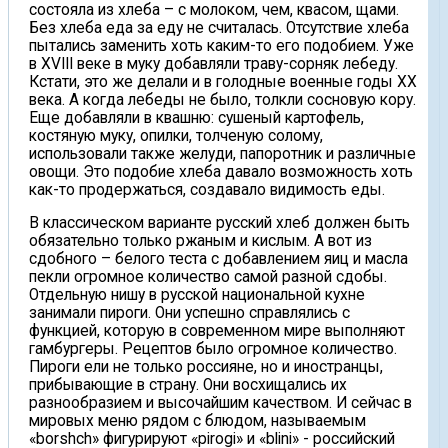
состояла из хлеба – с молоком, чем, квасом, щами.
Без хлеба еда за еду не считалась. Отсутствие хлеба
пытались заменить хоть каким-то его подобием. Уже
в XVIII веке в муку добавляли траву-сорняк лебеду.
Кстати, это же делали и в голодные военные годы XX
века. А когда лебеды не было, толкли сосновую кору.
Еще добавляли в квашню: сушеный картофель,
костяную муку, опилки, толченую солому,
использовали также желуди, папоротник и различные
овощи. Это подобие хлеба давало возможность хоть
как-то продержаться, создавало видимость еды.
В классическом варианте русский хлеб должен быть
обязательно только ржаным и кислым. А вот из
сдобного – белого теста с добавлением яиц и масла
пекли огромное количество самой разной сдобы.
Отдельную нишу в русской национальной кухне
занимали пироги. Они успешно справлялись с
функцией, которую в современном мире выполняют
гамбургеры. Рецептов было огромное количество.
Пироги ели не только россияне, но и иностранцы,
прибывающие в страну. Они восхищались их
разнообразием и высочайшим качеством. И сейчас в
мировых меню рядом с блюдом, называемым
«borshch» фигурируют «pirogi» и «blini» - российский