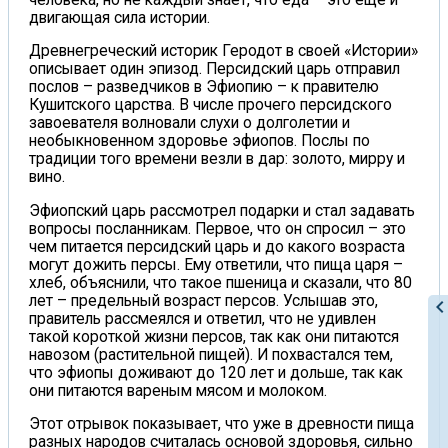
двигающая сила истории.
Древнегреческий историк Геродот в своей «Истории»
описывает один эпизод. Персидский царь отправил
послов – разведчиков в Эфиопию – к правителю
Кушитского царства. В числе прочего персидского
завоевателя волновали слухи о долголетии и
необыкновенном здоровье эфиопов. Послы по
традиции того времени везли в дар: золото, мирру и
вино.
Эфиопский царь рассмотрел подарки и стал задавать
вопросы посланникам. Первое, что он спросил – это
чем питается персидский царь и до какого возраста
могут дожить персы. Ему ответили, что пища царя –
хлеб, объяснили, что такое пшеница и сказали, что 80
лет – предельный возраст персов. Услышав это,
chevron_le
правитель рассмеялся и ответил, что не удивлен
такой короткой жизни персов, так как они питаются
навозом (растительной пищей). И похвастался тем,
что эфиопы доживают до 120 лет и дольше, так как
они питаются вареным мясом и молоком.
Этот отрывок показывает, что уже в древности пища
разных народов считалась основой здоровья, сильно