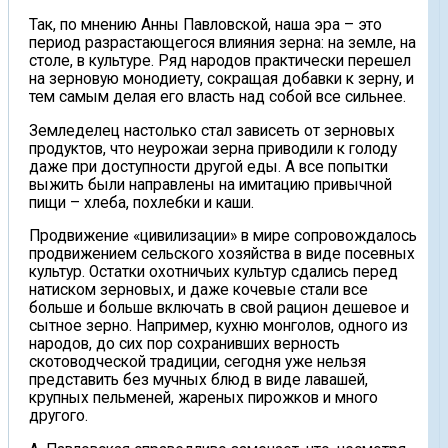
Так, по мнению Анны Павловской, наша эра – это
период разрастающегося влияния зерна: на земле, на
столе, в культуре. Ряд народов практически перешел
на зерновую монодиету, сокращая добавки к зерну, и
тем самым делая его власть над собой все сильнее.
Земледелец настолько стал зависеть от зерновых
продуктов, что неурожаи зерна приводили к голоду
даже при доступности другой еды. А все попытки
выжить были направлены на имитацию привычной
пищи – хлеба, похлебки и каши.
Продвижение «цивилизации» в мире сопровождалось
продвижением сельского хозяйства в виде посевных
культур. Остатки охотничьих культур сдались перед
натиском зерновых, и даже кочевые стали все
больше и больше включать в свой рацион дешевое и
сытное зерно. Например, кухню монголов, одного из
народов, до сих пор сохранивших верность
скотоводческой традиции, сегодня уже нельзя
представить без мучных блюд в виде лавашей,
крупных пельменей, жареных пирожков и много
другого.