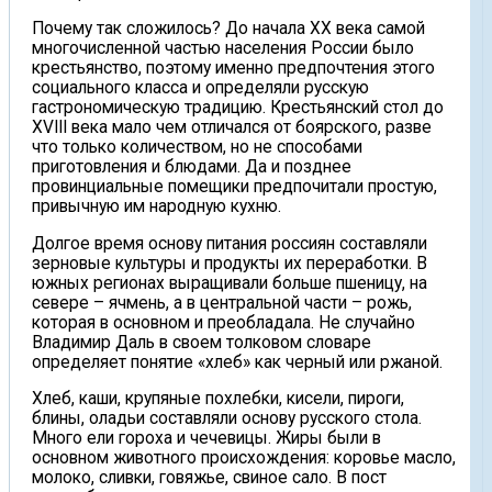
Почему так сложилось? До начала XX века самой
многочисленной частью населения России было
крестьянство, поэтому именно предпочтения этого
социального класса и определяли русскую
гастрономическую традицию. Крестьянский стол до
XVIII века мало чем отличался от боярского, разве
что только количеством, но не способами
приготовления и блюдами. Да и позднее
провинциальные помещики предпочитали простую,
привычную им народную кухню.
Долгое время основу питания россиян составляли
зерновые культуры и продукты их переработки. В
южных регионах выращивали больше пшеницу, на
севере – ячмень, а в центральной части – рожь,
которая в основном и преобладала. Не случайно
Владимир Даль в своем толковом словаре
определяет понятие «хлеб» как черный или ржаной.
Хлеб, каши, крупяные похлебки, кисели, пироги,
блины, оладьи составляли основу русского стола.
Много ели гороха и чечевицы. Жиры были в
основном животного происхождения: коровье масло,
молоко, сливки, говяжье, свиное сало. В пост