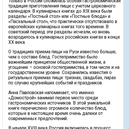
Только в России сложилась особая гастрономическая
традиция приготовления пищи с учетом церковного
календаря. В кулинарных книгах до XIX века были
разделы «Постный стол» или «Постные блюда» и
«Пасхальный стол», что практически отсутствовало в
европейских кулинарных книгах того времени. В
советский период эти разделы исчезли, но вновь
возродилось в кулинарных российских книгах в конце
XX века.
О традициях приема пищи на Руси известно больше,
чем о составе блюд. Гостеприимство было
важнейшим принципом общественной жизни, а
угощение – основой гостеприимства, в том числе и на
государственном уровне. Сохранились известия о
ритуальных приемах пищи: тризнах, свадьбах, пирах
по случаю крупнейших событий и праздников.
Анна Павловская напоминает, что именно
«Домострой» занимал первое место среди
гастрономических источников. В этой уникальной
книге перечислено огромное количество блюд,
которые в настоящее время очень далеки от
современных предпочтений.
В начале XVIII века Россия включилась в процесс