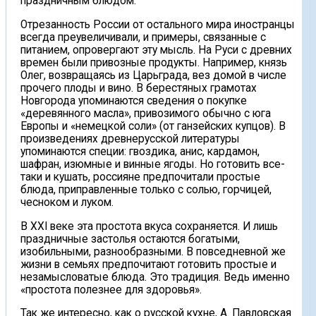
праздничным блюдом.
Отрезанность России от остального мира иностранцы
всегда преувеличивали, и примеры, связанные с
питанием, опровергают эту мысль. На Руси с древних
времен были привозные продукты. Например, князь
Олег, возвращаясь из Царьграда, вез домой в числе
прочего плоды и вино. В берестяных грамотах
Новгорода упоминаются сведения о покупке
«деревянного масла», привозимого обычно с юга
Европы и «немецкой соли» (от ганзейских купцов). В
произведениях древнерусской литературы
упоминаются специи: гвоздика, анис, кардамон,
шафран, изюмные и винные ягоды. Но готовить все-
таки и кушать, россияне предпочитали простые
блюда, приправленные только с солью, горчицей,
чесноком и луком.
В XXI веке эта простота вкуса сохраняется. И лишь
праздничные застолья остаются богатыми,
изобильными, разнообразными. В повседневной же
жизни в семьях предпочитают готовить простые и
незамысловатые блюда. Это традиция. Ведь именно
«простота полезнее для здоровья».
Так же интересно, как о русской кухне, А. Павловская