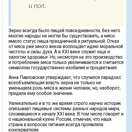
и пол.
Зерно всегда было пищей повседневности, без него
многие народы не могли бы существовать, а мясо
имело статус пища праздничной и ритуальной. Отказ
от мяса уже много веков воплощает идею моральной
чистоты и силы духа. А в XXI веке служит еще и
залогом здоровья. Но, несмотря на это производство
и потребление мяса только увеличивается и считается
символом государственно изобилия и процветания.
Анна Павловская утверждает, что случился парадокс:
всеобъемлющая власть зерна не только не
уменьшила роль мяса в жизни человек, но, наоборот,
придала ему особое значение.
Увлекательно и в то же время строго научно историк
описывает пищевые системы разных народов мира,
сложившиеся к началу ХХI века. В том числе говорит и
о национальной кухне России, отмечая, что наша
страна в вопросах питания всегда проявляла
консерватизм.