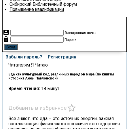
Сибирский Библиотечный форум
Повышение квалификации
account_box
Электронная почта
lock
Пароль
Забыли пароль?
Регистрация
Читателям
Я Читаю
Еда как культурный код различных народов мира (по книгам
историка Анны Павловской)
Время чтения:
14 минут
star_border
Добавить в избранное
Все знают, что еда – это источник энергии, важная
составляющая физического и психического здоровья
человека, но не каждый знает, что еда – это еще и