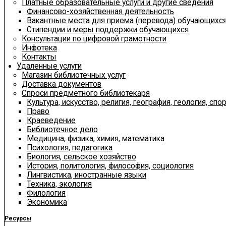
Платные образовательные услуги и другие сведения
Финансово-хозяйственная деятельность
Вакантные места для приема (перевода) обучающихс
Стипендии и меры поддержки обучающихся
Консультации по цифровой грамотности
Инфотека
Контакты
Удаленные услуги
Магазин библиотечных услуг
Доставка документов
Спроси предметного библиотекаря
Культура, искусство, религия, география, геология, спор
Право
Краеведение
Библиотечное дело
Медицина, физика, химия, математика
Психология, педагогика
Биология, сельское хозяйство
История, политология, философия, социология
Лингвистика, иностранные языки
Техника, экология
Филология
Экономика
Ресурсы