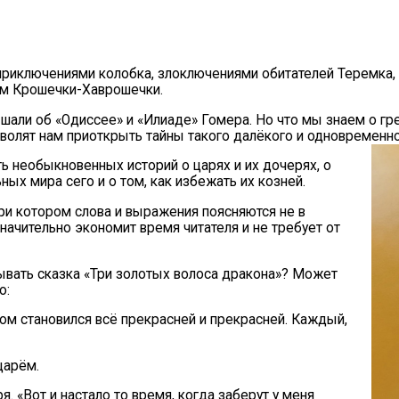
приключениями колобка, злоключениями обитателей Теремка,
ем Крошечки-Хаврошечки.
ышали об «Одиссее» и «Илиаде» Гомера. Но что мы знаем о гр
олят нам приоткрыть тайны такого далёкого и одновременно 
ь необыкновенных историй о царях и их дочерях, о
ьных мира сего и о том, как избежать их козней.
ри котором слова и выражения поясняются не в
значительно экономит время читателя и не требует от
зывать сказка «Три золотых волоса дракона»? Может
о:
ом становился всё прекрасней и прекрасней. Каждый,
царём.
я. «Вот и настало то время, когда заберут у меня