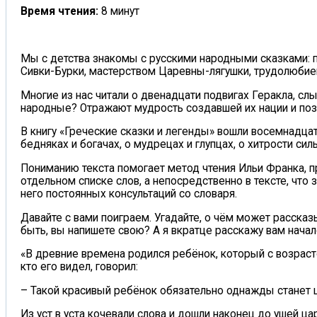
Время чтения:
8 минут
Мы с детства знакомы с русскими народными сказками: 
Сивки-Бурки, мастерством Царевны-лягушки, трудолюби
Многие из нас читали о двенадцати подвигах Геракла, сл
народные? Отражают мудрость создавшей их нации и позв
В книгу «Греческие сказки и легенды» вошли восемнадцат
бедняках и богачах, о мудрецах и глупцах, о хитрости сил
Пониманию текста помогает метод чтения Ильи Франка, п
отдельном списке слов, а непосредственно в тексте, что 
него постоянных консультаций со словаря.
Давайте с вами поиграем. Угадайте, о чём может расска
быть, вы напишете свою? А я вкратце расскажу вам начал
«В древние времена родился ребёнок, который с возраст
кто его видел, говорил:
– Такой красивый ребёнок обязательно однажды станет 
Из уст в уста кочевали слова и дошли наконец до ушей цар