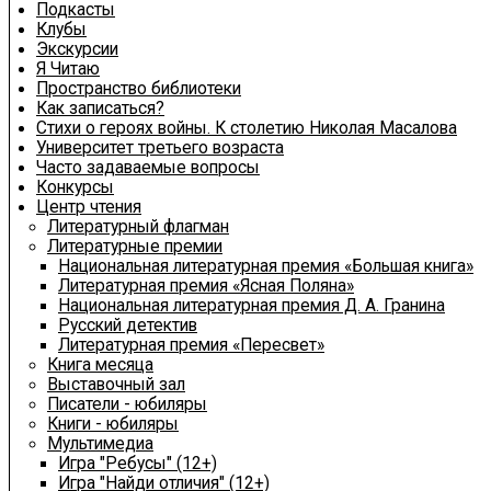
Подкасты
Клубы
Экскурсии
Я Читаю
Пространство библиотеки
Как записаться?
Стихи о героях войны. К столетию Николая Масалова
Университет третьего возраста
Часто задаваемые вопросы
Конкурсы
Центр чтения
Литературный флагман
Литературные премии
Национальная литературная премия «Большая книга»
Литературная премия «Ясная Поляна»
Национальная литературная премия Д. А. Гранина
Русский детектив
Литературная премия «Пересвет»
Книга месяца
Выставочный зал
Писатели - юбиляры
Книги - юбиляры
Мультимедиа
Игра "Ребусы" (12+)
Игра "Найди отличия" (12+)