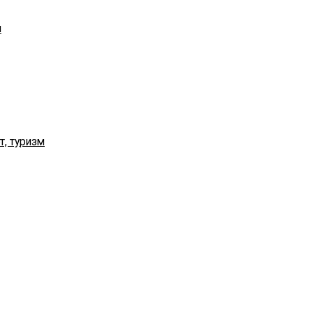
я
т, туризм