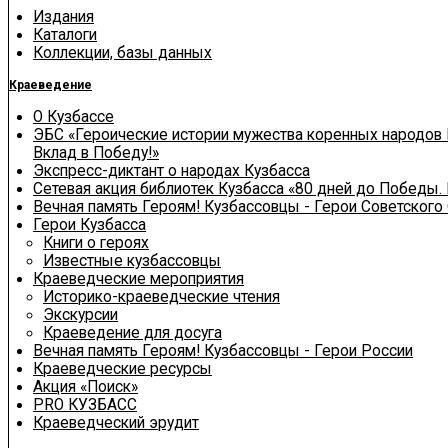
Издания
Каталоги
Коллекции, базы данных
Краеведение
О Кузбассе
ЭБС «Героические истории мужества коренных народов 
Вклад в Победу!»
Экспресс-диктант о народах Кузбасса
Сетевая акция библиотек Кузбасса «80 дней до Победы.
Вечная память Героям! Кузбассовцы - Герои Советского
Герои Кузбасса
Книги о героях
Известные кузбассовцы
Краеведческие мероприятия
Историко-краеведческие чтения
Экскурсии
Краеведение для досуга
Вечная память Героям! Кузбассовцы - Герои России
Краеведческие ресурсы
Акция «Поиск»
PRO КУЗБАСС
Краеведческий эрудит