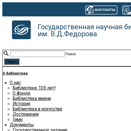
Государственная научная б
им. В.Д.Федорова
search
Поиск
О библиотеке
О нас
Библиотеке 105 лет!
О фонде
Библиотека имени
История
Библиотека в искусстве
Достижения
Гимн
Документы
Государственное задание