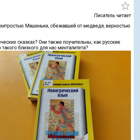
star_border
Писатель читает
 хитростью Машеньки, сбежавшей от медведя, верностью
еческих сказках? Они также поучительны, как русские
такого близкого для нас менталитета?