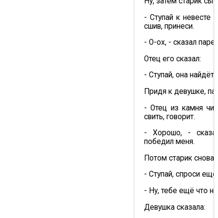
Ну, затем старик сын
- Ступай к невесте 
сшив, принеси.
- О-ох, - сказал паре
Отец его сказал:
- Ступай, она найдёт,
Придя к девушке, па
- Отец из камня чир
свить, говорит.
- Хорошо, - сказа
победил меня.
Потом старик снова 
- Ступай, спроси ещё
- Ну, тебе ещё что н
Девушка сказала: