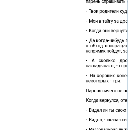
парень спрашивать с
- Твои родители куд
- Мои в тайгу за дро
- Когда они вернутся
- Да когда-нибудь ве
в обход возвращатьс
напрямик пойдут, зан
- А сколько дро
накладывают, - спро
- На хороших коней 
некоторых - три.
Парень ничего не по
Когда вернулся, отец
- Видел ли ты свою 
- Видел, - сказал сын
- Разговаривал ли ты