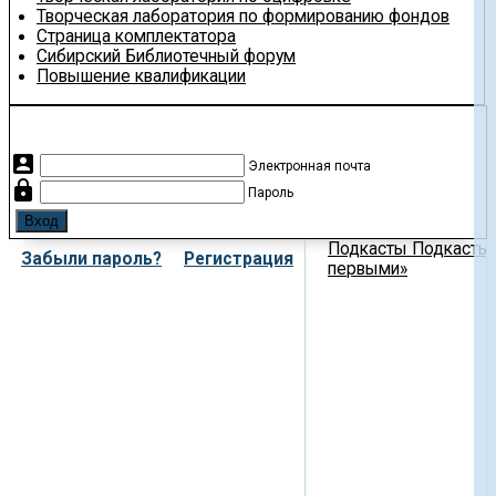
Творческая лаборатория по формированию фондов
Страница комплектатора
Сибирский Библиотечный форум
Повышение квалификации
account_box
Электронная почта
lock
Пароль
Подкасты
Подкасты 
Забыли пароль?
Регистрация
первыми»