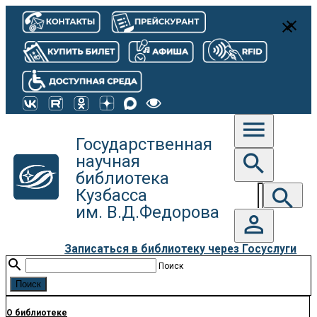
close
close
menu
Государственная
search
научная
библиотека
search
Кузбасса
им. В.Д.Федорова
person_outline
Записаться в библиотеку через Госуслуги
search
Поиск
О библиотеке