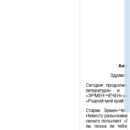
Анно
Здравств
Сегодня продолжае
литература» и з
«ЭРМЕН-ЧЕЧЕН» из с
«Родной мой край – 
Старик Эрмен-Чече
Невесту разыскивая,
своего посылает: «П
ли, пло­ха ли тебе