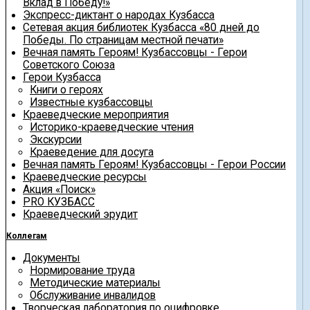
Вклад в Победу!»
Экспресс-диктант о народах Кузбасса
Сетевая акция библиотек Кузбасса «80 дней до
Победы. По страницам местной печати»
Вечная память Героям! Кузбассовцы - Герои
Советского Союза
Герои Кузбасса
Книги о героях
Известные кузбассовцы
Краеведческие мероприятия
Историко-краеведческие чтения
Экскурсии
Краеведение для досуга
Вечная память Героям! Кузбассовцы - Герои России
Краеведческие ресурсы
Акция «Поиск»
PRO КУЗБАСС
Краеведческий эрудит
Коллегам
Документы
Нормирование труда
Методические материалы
Обслуживание инвалидов
Творческая лаборатория по оцифровке