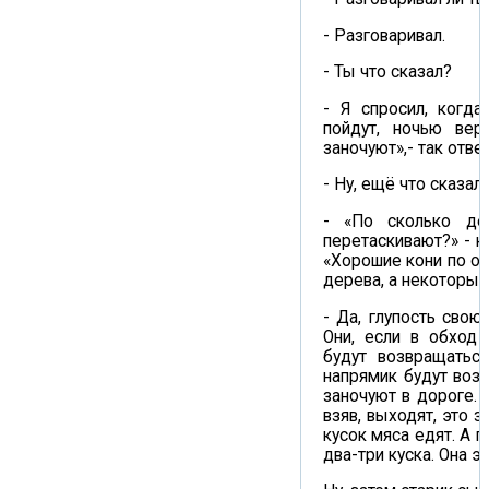
- Разговаривал.
- Ты что сказал?
- Я спросил, когда
пойдут, ночью вер
заночуют»,- так отве
- Ну, ещё что сказала
- «По сколько дер
перетаскивают?» - к
«Хорошие кони по од
дерева, а некоторые 
- Да, глупость свою 
Они, если в обход 
будут возвращаться
напрямик будут возв
заночуют в дороге. 
взяв, выходят, это 
кусок мяса едят. А г
два-три куска. Она эт