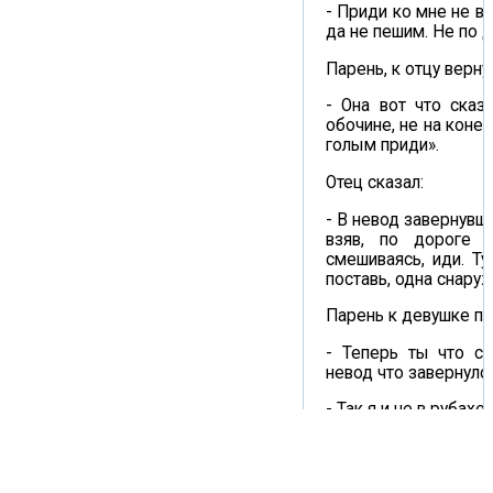
- Приди ко мне не в р
да не пешим. Не по д
Парень, к отцу верну
- Она вот что сказ
обочине, не на коне, 
голым приди».
Отец сказал:
- В невод завернувши
взяв, по дороге 
смешиваясь, иди. Ту
поставь, одна снаруж
Парень к девушке пр
- Теперь ты что сд
невод что завернулс
- Так я и не в рубахе
- А прут зачем взял?
- С шипами, да не дер