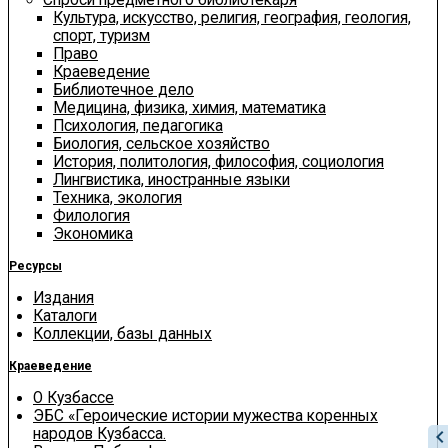
Культура, искусство, религия, география, геология,
спорт, туризм
Право
Краеведение
Библиотечное дело
Медицина, физика, химия, математика
Психология, педагогика
Биология, сельское хозяйство
История, политология, философия, социология
Лингвистика, иностранные языки
Техника, экология
Филология
Экономика
Ресурсы
Издания
Каталоги
Коллекции, базы данных
Краеведение
О Кузбассе
ЭБС «Героические истории мужества коренных
народов Кузбасса.
chevron_le