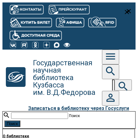
close
close
menu
Государственная
search
научная
библиотека
search
Кузбасса
им. В.Д.Федорова
person_outline
Записаться в библиотеку через Госуслуги
search
Поиск
О библиотеке