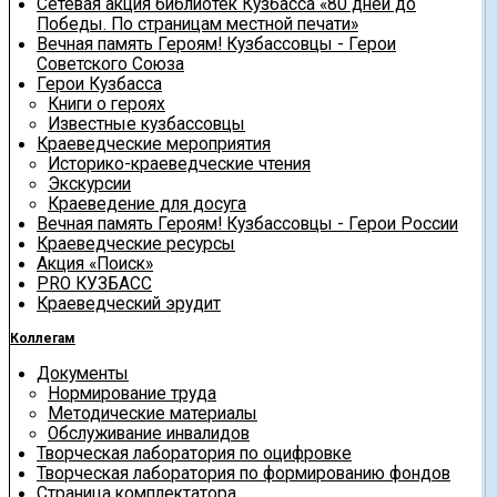
Сетевая акция библиотек Кузбасса «80 дней до
Победы. По страницам местной печати»
Вечная память Героям! Кузбассовцы - Герои
Советского Союза
Герои Кузбасса
Книги о героях
Известные кузбассовцы
Краеведческие мероприятия
Историко-краеведческие чтения
Экскурсии
Краеведение для досуга
Вечная память Героям! Кузбассовцы - Герои России
Краеведческие ресурсы
Акция «Поиск»
PRO КУЗБАСС
Краеведческий эрудит
Коллегам
Документы
Нормирование труда
Методические материалы
Обслуживание инвалидов
Творческая лаборатория по оцифровке
Творческая лаборатория по формированию фондов
Страница комплектатора