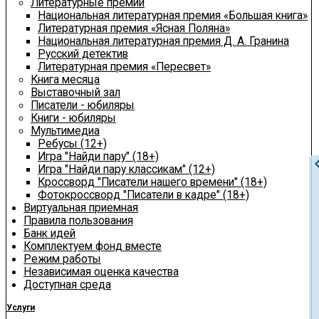
Литературные премии
Национальная литературная премия «Большая книга»
Литературная премия «Ясная Поляна»
Национальная литературная премия Д. А. Гранина
Русский детектив
Литературная премия «Пересвет»
Книга месяца
Выставочный зал
Писатели - юбиляры
Книги - юбиляры
Мультимедиа
Ребусы (12+)
Игра "Найди пару" (18+)
chevron
Игра "Найди пару классикам" (12+)
Кроссворд "Писатели нашего времени" (18+)
Фотокроссворд "Писатели в кадре" (18+)
Виртуальная приемная
Правила пользования
Банк идей
Комплектуем фонд вместе
Режим работы
Независимая оценка качества
Доступная среда
Услуги