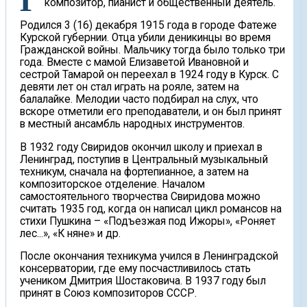
Георгий Васильевич Свиридов – выдающийся
композитор, пианист и общественный деятель.
Родился 3 (16) декабря 1915 года в городе Фатеже
Курской губернии. Отца убили деникинцы во время
Гражданской войны. Мальчику тогда было только три
года. Вместе с мамой Елизаветой Ивановной и
сестрой Тамарой он переехал в 1924 году в Курск. С
девяти лет он стал играть на рояле, затем на
балалайке. Мелодии часто подбирал на слух, что
вскоре отметили его преподаватели, и он был принят
в местный ансамбль народных инструментов.
В 1932 году Свиридов окончил школу и приехал в
Ленинград, поступив в Центральный музыкальный
техникум, сначала на фортепианное, а затем на
композиторское отделение. Началом
самостоятельного творчества Свиридова можно
считать 1935 год, когда он написал цикл романсов на
стихи Пушкина – «Подъезжая под Ижоры», «Роняет
лес...», «К няне» и др.
После окончания техникума учился в Ленинградской
консерватории, где ему посчастливилось стать
учеником Дмитрия Шостаковича. В 1937 году был
принят в Союз композиторов СССР.