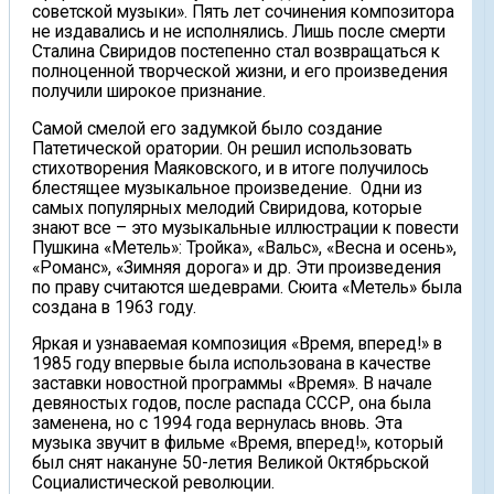
советской музыки». Пять лет сочинения композитора
не издавались и не исполнялись. Лишь после смерти
Сталина Свиридов постепенно стал возвращаться к
полноценной творческой жизни, и его произведения
получили широкое признание.
Самой смелой его задумкой было создание
Патетической оратории. Он решил использовать
стихотворения Маяковского, и в итоге получилось
блестящее музыкальное произведение. Одни из
самых популярных мелодий Свиридова, которые
знают все – это музыкальные иллюстрации к повести
Пушкина «Метель»: Тройка», «Вальс», «Весна и осень»,
«Романс», «Зимняя дорога» и др. Эти произведения
по праву считаются шедеврами. Сюита «Метель» была
создана в 1963 году.
Яркая и узнаваемая композиция «Время, вперед!» в
1985 году впервые была использована в качестве
заставки новостной программы «Время». В начале
девяностых годов, после распада СССР, она была
заменена, но с 1994 года вернулась вновь. Эта
музыка звучит в фильме «Время, вперед!», который
был снят накануне 50-летия Великой Октябрьской
Социалистической революции.