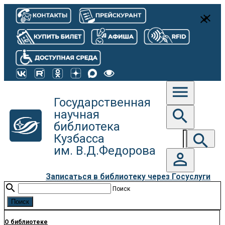
close
close
menu
Государственная
search
научная
библиотека
search
Кузбасса
им. В.Д.Федорова
person_outline
Записаться в библиотеку через Госуслуги
search
Поиск
О библиотеке