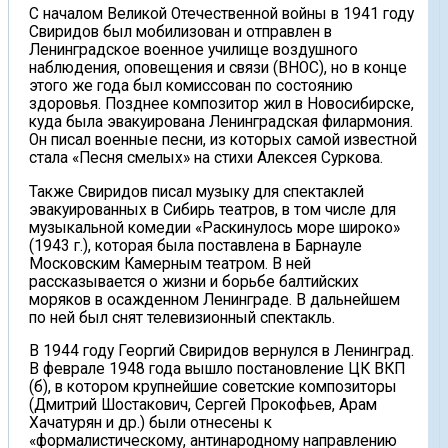
С началом Великой Отечественной войны в 1941 году
Свиридов был мобилизован и отправлен в
Ленинградское военное училище воздушного
наблюдения, оповещения и связи (ВНОС), но в конце
этого же года был комиссован по состоянию
здоровья. Позднее композитор жил в Новосибирске,
куда была эвакуирована Ленинградская филармония.
Он писал военные песни, из которых самой известной
стала «Песня смелых» на стихи Алексея Суркова.
Также Свиридов писал музыку для спектаклей
эвакуированных в Сибирь театров, в том числе для
музыкальной комедии «Раскинулось море широко»
(1943 г.), которая была поставлена в Барнауле
Московским Камерным театром. В ней
рассказывается о жизни и борьбе балтийских
моряков в осажденном Ленинграде. В дальнейшем
по ней был снят телевизионный спектакль.
В 1944 году Георгий Свиридов вернулся в Ленинград.
В феврале 1948 года вышло постановление ЦК ВКП
(б), в котором крупнейшие советские композиторы
(Дмитрий Шостакович, Сергей Прокофьев, Арам
Хачатурян и др.) были отнесены к
«формалистическому, антинародному направлению