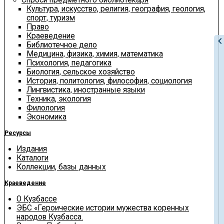
Культура, искусство, религия, география, геология,
спорт, туризм
Право
Краеведение
chevron_le
Библиотечное дело
Медицина, физика, химия, математика
Психология, педагогика
Биология, сельское хозяйство
История, политология, философия, социология
Лингвистика, иностранные языки
Техника, экология
Филология
Экономика
Ресурсы
Издания
Каталоги
Коллекции, базы данных
Краеведение
О Кузбассе
ЭБС «Героические истории мужества коренных
народов Кузбасса.