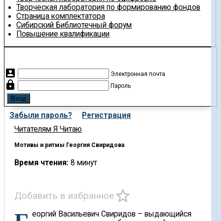
Творческая лаборатория по формированию фондов
Страница комплектатора
Сибирский Библиотечный форум
Повышение квалификации
account_box
Электронная почта
lock
Пароль
Забыли пароль?
Регистрация
Читателям
Я Читаю
Мотивы и ритмы Георгия Свиридова
Время чтения:
8 минут
star_border
Добавить в избранное