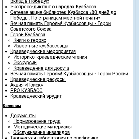
Вклад в Победу!»
Экспресс-диктант о народах Кузбасса
Сетевая акция библиотек Кузбасса «80 дней до
Победы. По страницам местной печати»
Вечная память Героям! Кузбассовцы - Герои
Советского Союза
Герои Кузбасса
Книги о героях
Известные кузбассовцы
Краеведческие мероприятия
Историко-краеведческие чтения
Экскурсии
Краеведение для досуга
Вечная память Героям! Кузбассовцы - Герои России
Краеведческие ресурсы
Акция «Поиск»
PRO КУЗБАСС
Краеведческий эрудит
Коллегам
Документы
Нормирование труда
Методические материалы
Обслуживание инвалидов
Творческая лаборатория по оцифровке