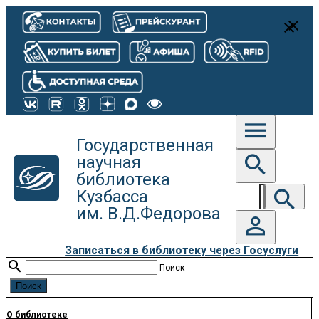
close
close
menu
Государственная
search
научная
библиотека
search
Кузбасса
им. В.Д.Федорова
person_outline
Записаться в библиотеку через Госуслуги
search
Поиск
О библиотеке