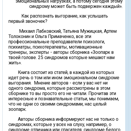
эмоциональных нагрузках, а потому сегодня этому
синдрому может быть подвержен каждый».
Как распознать выгорание, как услышать
первый звоночек?
Михаил Лабковский, Татьяна Мужицкая, Артем
Толоконин и Ольга Примаченко, все эти
профессиональные преподаватели психологи,
психиатры, психотерапевты, мотивационные
тренеры, эксперты - авторы сборника «Зоопарк в
твоей голове. 25 синдромов которые мешают нам
жить».
Книга состоит из статей, в каждой из которых
идет речь о том или ином эмоциональном синдроме
выгорания. Мнение авторов - если у вас нет ни
одного синдрома, которые рассмотрены в этом
сборнике то вы просто его не читали. Прочитав эти
интересные и познавательные статьи, мы понимаем,
что не одни со своими синдромами, нас целый
зоопарк.
Авторы сборника информируют нас не только о
синдромах, которые у всех на слуху, например, о
синдроме отличника или спасателя, синдроме белого