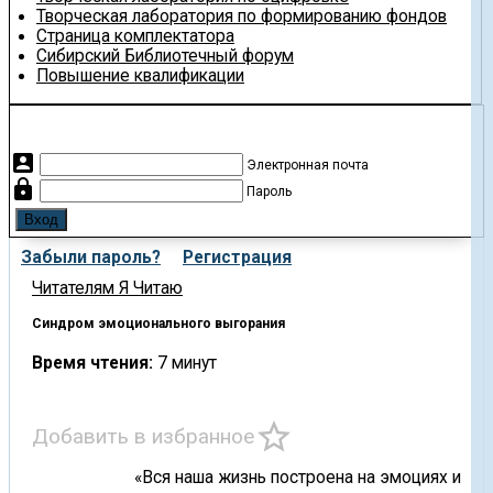
Творческая лаборатория по формированию фондов
Страница комплектатора
Сибирский Библиотечный форум
Повышение квалификации
account_box
Электронная почта
lock
Пароль
Забыли пароль?
Регистрация
Читателям
Я Читаю
Синдром эмоционального выгорания
Время чтения:
7 минут
star_border
Добавить в избранное
«Вся наша жизнь построена на эмоциях и