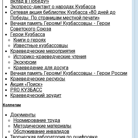
Вклад в Победу!»
Экспресс-диктант о народах Кузбасса
Сетевая акция библиотек Кузбасса «80 дней до
Победы. По страницам местной печати»
Вечная память Героям! Кузбассовцы - Герои
Советского Союза
Герои Кузбасса
Книги о героях
Известные кузбассовцы
Краеведческие мероприятия
Историко-краеведческие чтения
Экскурсии
Краеведение для досуга
Вечная память Героям! Кузбассовцы - Герои России
Краеведческие ресурсы
Акция «Поиск»
PRO КУЗБАСС
Краеведческий эрудит
Коллегам
Документы
Нормирование труда
Методические материалы
Обслуживание инвалидов
Творческая лаборатория по оцифровке