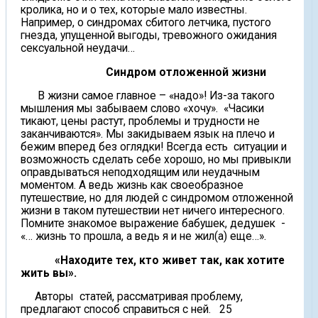
кролика, но и о тех, которые мало известны.
Например, о синдромах сбитого летчика, пустого
гнезда, упущенной выгоды, тревожного ожидания
сексуальной неудачи…
Синдром отложенной жизни
В жизни самое главное – «надо»! Из-за такого
мышления мы забываем слово «хочу». «Часики
тикают, цены растут, проблемы и трудности не
заканчиваются». Мы закидываем язык на плечо и
бежим вперед без оглядки! Всегда есть ситуации и
возможность сделать себе хорошо, но мы привыкли
оправдываться неподходящим или неудачным
моментом. А ведь жизнь как своеобразное
путешествие, но для людей с синдромом отложенной
жизни в таком путешествии нет ничего интересного.
Помните знакомое выражение бабушек, дедушек -
«… жизнь то прошла, а ведь я и не жил(а) еще…».
«Находите тех, кто живет так, как хотите
жить вы».
Авторы статей, рассматривая проблему,
предлагают способ справиться с ней. 25