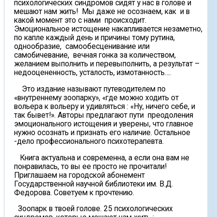
психологических синдромов сидят у нас в голове и
мешают нам жить! Мы даже не осознаем, как и в
какой момент это с нами происходит.
Эмоциональное истощение накапливается незаметно,
по капле каждый день и причины тому рутина,
однообразие, самообесценивание или
самобичевание, вечная гонка за количеством,
желанием выполнить и перевыполнить, а результат –
недооцененность, усталость, измотанность….
Это издание называют путеводителем по
«внутреннему зоопарку», «где можно ходить от
вольера к вольеру и удивляться : «Ну, ничего себе, и
так бывет!». Авторы предлагают пути преодоления
эмоционального истощения и уверены, что главное
нужно осознать и признать его наличие. Остальное
-дело профессионального психотерапевта.
Книга актуальна и современна, а если она вам не
понравилась, то вы ее просто не прочитали!
Приглашаем на городской абонемент
Государственной научной библиотеки им. В.Д.
Федорова. Советуем к прочтению.
Зоопарк в твоей голове. 25 психологических