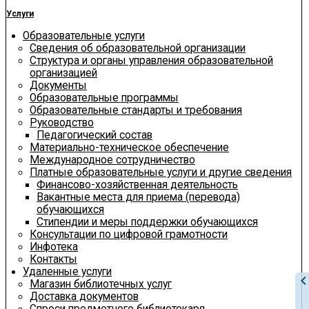
Услуги
Образовательные услуги
Сведения об образовательной организации
Структура и органы управления образовательной
организацией
Документы
Образовательные программы
Образовательные стандарты и требования
Руководство
Педагогический состав
Материально-техническое обеспечение
Международное сотрудничество
Платные образовательные услуги и другие сведения
Финансово-хозяйственная деятельность
Вакантные места для приема (перевода)
обучающихся
Стипендии и меры поддержки обучающихся
Консультации по цифровой грамотности
Инфотека
Контакты
Удаленные услуги
chevron_le
Магазин библиотечных услуг
Доставка документов
Спроси предметного библиотекаря