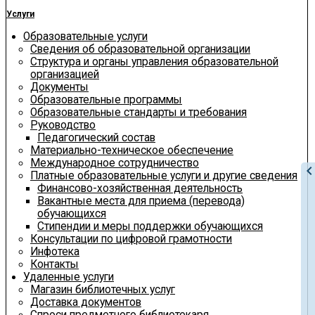
Услуги
Образовательные услуги
Сведения об образовательной организации
Структура и органы управления образовательной
организацией
Документы
Образовательные программы
Образовательные стандарты и требования
Руководство
Педагогический состав
Материально-техническое обеспечение
Международное сотрудничество
chevron_le
Платные образовательные услуги и другие сведения
Финансово-хозяйственная деятельность
Вакантные места для приема (перевода)
обучающихся
Стипендии и меры поддержки обучающихся
Консультации по цифровой грамотности
Инфотека
Контакты
Удаленные услуги
Магазин библиотечных услуг
Доставка документов
Спроси предметного библиотекаря