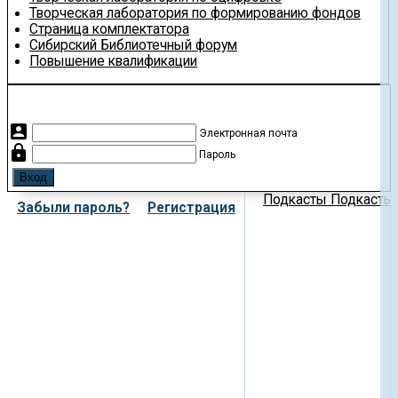
Творческая лаборатория по формированию фондов
Страница комплектатора
Сибирский Библиотечный форум
Повышение квалификации
account_box
Электронная почта
lock
Пароль
Подкасты
Подкасты 
Забыли пароль?
Регистрация