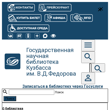
close
close
menu
Государственная
search
научная
библиотека
search
Кузбасса
им. В.Д.Федорова
person_outline
Записаться в библиотеку через Госуслуги
search
Поиск
О библиотеке