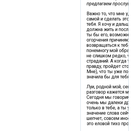
предлагаем прослуш
Важно то, что мне уд
самой и сделать это
тебя. Я хочу и дальше
должна жить и после
ты бы его, возможно,
огорчения причиняют
возвращаться к тебе
понемногу мой образ 
не слишком редко, ч
страданий. А когда 
правду, пройдет сто
Мне), что ты уже поч
значила бы для тебя
Луи, родной мой, се
разговор кажется мн
Сегодня мы говорим 
очень мы далеки дру
только в тебе, а ты 
значение слова сейча
шепчет, совсем иное,
это еловой тихо прои