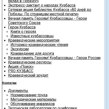
Вклад в Победу!»
Экспресс-диктант о народах Кузбасса
Сетевая акция библиотек Кузбасса «80 дней до
Победы. По страницам местной печати»
Вечная память Героям! Кузбассовцы - Герои
Советского Союза
Герои Кузбасса
Книги о героях
Известные кузбассовцы
Краеведческие мероприятия
Историко-краеведческие чтения
Экскурсии
Краеведение для досуга
Вечная память Героям! Кузбассовцы - Герои России
Краеведческие ресурсы
Акция «Поиск»
PRO КУЗБАСС
Краеведческий эрудит
Коллегам
Документы
Нормирование труда
Методические материалы
Обслуживание инвалидов
Творческая лаборатория по оцифровке