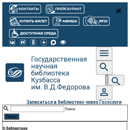
close
close
menu
Государственная
search
научная
библиотека
search
Кузбасса
им. В.Д.Федорова
person_outline
Записаться в библиотеку через Госуслуги
search
Поиск
О библиотеке