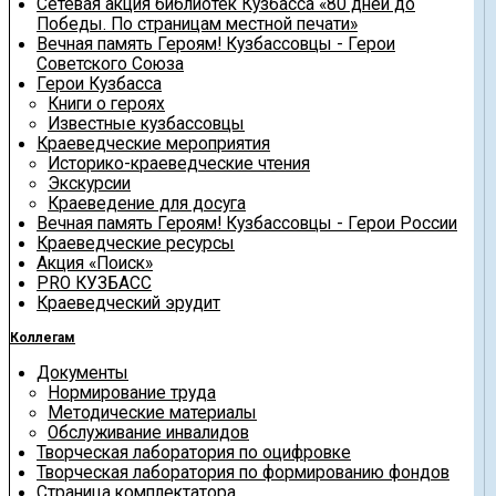
Сетевая акция библиотек Кузбасса «80 дней до
Победы. По страницам местной печати»
Вечная память Героям! Кузбассовцы - Герои
Советского Союза
Герои Кузбасса
Книги о героях
Известные кузбассовцы
Краеведческие мероприятия
Историко-краеведческие чтения
Экскурсии
Краеведение для досуга
Вечная память Героям! Кузбассовцы - Герои России
Краеведческие ресурсы
Акция «Поиск»
PRO КУЗБАСС
Краеведческий эрудит
Коллегам
Документы
Нормирование труда
Методические материалы
Обслуживание инвалидов
Творческая лаборатория по оцифровке
Творческая лаборатория по формированию фондов
Страница комплектатора