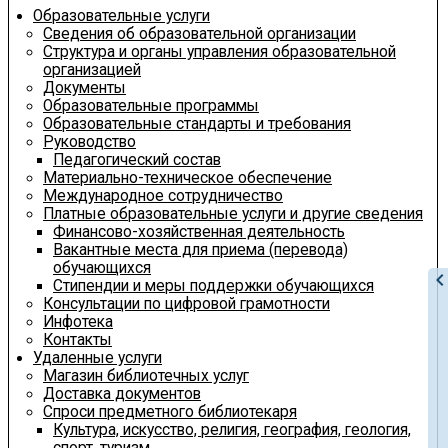
Образовательные услуги
Сведения об образовательной организации
Структура и органы управления образовательной
организацией
Документы
Образовательные программы
Образовательные стандарты и требования
Руководство
Педагогический состав
Материально-техническое обеспечение
Международное сотрудничество
Платные образовательные услуги и другие сведения
Финансово-хозяйственная деятельность
Вакантные места для приема (перевода)
обучающихся
chevron_le
Стипендии и меры поддержки обучающихся
Консультации по цифровой грамотности
Инфотека
Контакты
Удаленные услуги
Магазин библиотечных услуг
Доставка документов
Спроси предметного библиотекаря
Культура, искусство, религия, география, геология,
спорт, туризм