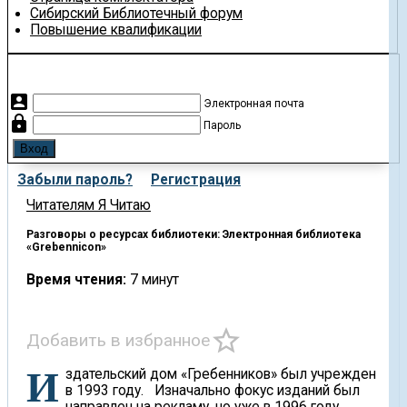
Сибирский Библиотечный форум
Повышение квалификации
account_box
Электронная почта
lock
Пароль
Забыли пароль?
Регистрация
Читателям
Я Читаю
Разговоры о ресурсах библиотеки: Электронная библиотека
«Grebennicon»
Время чтения:
7 минут
star_border
Добавить в избранное
Издательский дом «Гребенников» был учрежден
в 1993 году. Изначально фокус изданий был
направлен на рекламу, но уже в 1996 году