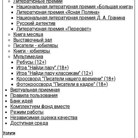
Литературные премии
Национальная литературная премия «Большая книга»
Литературная премия «Ясная Поляна»
Национальная литературная премия Д. А. Гранина
Русский детектив
Литературная премия «Пересвет»
Книга месяца
Выставочный зал
Писатели - юбиляры
Книги - юбиляры
Мультимедиа
Ребусы (12+)
Игра "Найди пару" (18+)
Игра "Найди пару классикам" (12+)
Кроссворд "Писатели нашего времени" (18+)
Фотокроссворд "Писатели в кадре" (18+)
Виртуальная приемная
Правила пользования
Банк идей
Комплектуем фонд вместе
Режим работы
Независимая оценка качества
Доступная среда
Услуги