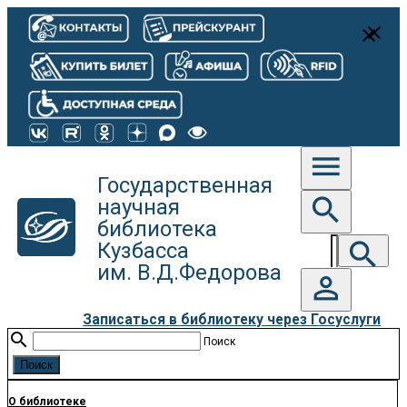
close
close
menu
Государственная
search
научная
библиотека
search
Кузбасса
им. В.Д.Федорова
person_outline
Записаться в библиотеку через Госуслуги
search
Поиск
О библиотеке