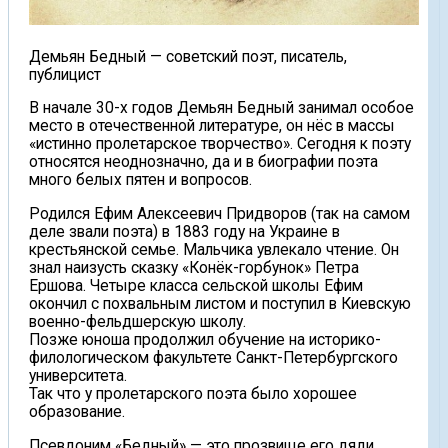
Демьян Бедный — советский поэт, писатель,
публицист
В начале 30-х годов Демьян Бедный занимал особое
место в отечественной литературе, он нёс в массы
«истинно пролетарское творчество». Сегодня к поэту
относятся неоднозначно, да и в биографии поэта
много белых пятен и вопросов.
Родился Ефим Алексеевич Придворов (так на самом
деле звали поэта) в 1883 году на Украине в
крестьянской семье. Мальчика увлекало чтение. Он
знал наизусть сказку «Конёк-горбунок» Петра
Ершова. Четыре класса сельской школы Ефим
окончил с похвальным листом и поступил в Киевскую
военно-фельдшерскую школу.
Позже юноша продолжил обучение на историко-
филологическом факультете Санкт-Петербургского
университета.
Так что у пролетарского поэта было хорошее
образование.
Псевдоним «Бедный» — это прозвище его дяди,