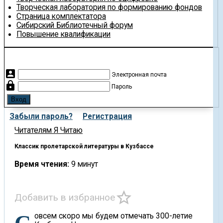
Творческая лаборатория по формированию фондов
Страница комплектатора
Сибирский Библиотечный форум
Повышение квалификации
account_box
Электронная почта
lock
Пароль
Забыли пароль?
Регистрация
Читателям
Я Читаю
Классик пролетарской литературы в Кузбассе
Время чтения:
9 минут
star_border
Добавить в избранное