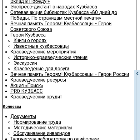
Вклад в Победу!»
Экспресс-диктант о народах Кузбасса
Сетевая акция библиотек Кузбасса «80 дней до
Победы. По страницам местной печати»
Вечная память Героям! Кузбассовцы - Герои
Советского Союза
Герои Кузбасса
Книги о героях
Известные кузбассовцы
Краеведческие мероприятия
Историко-краеведческие чтения
Экскурсии
Краеведение для досуга
chevron_le
Вечная память Героям! Кузбассовцы - Герои России
Краеведческие ресурсы
Акция «Поиск»
PRO КУЗБАСС
Краеведческий эрудит
Коллегам
Документы
Нормирование труда
Методические материалы
Обслуживание инвалидов
Творческая лаборатория по оцифровке