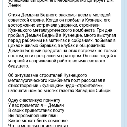
успешным автором, его неоднократно цитирует В.И.
Ленин.
Стихи Демьяна Бедного знакомы всем в молодой
советской стране. Когда он прибыл в Кузнецк, его
восторженно встречали ударники, строители
Кузнецкого металлургического комбината. Три дня
пробыл Демьян Бедный в Кузнецке, много выступал
перед рабочими на митингах и собраниях, побывал в
цехах и жилых бараках, в клубах и общежитиях.
Демьян Бедный предстал на этих встречах не только
поэтом, но и прекрасным оратором. Он звал людей к
упорной и напряженной работе во имя светлого
будущего.
Об энтузиазме строителей Кузнецкого
металлургического комбината поэт рассказал в
стихотворении «Кузнецким чудо–строителям»,
напечатанном во многих газетах Западной Сибири:
Одну счастливую примету
У вас приметил я – Демьян:
В своих приветствиях поэту
Вы перевыполнили план.
Какое может быть сомненье,
Что, в мёрзлых рояся грунтах.