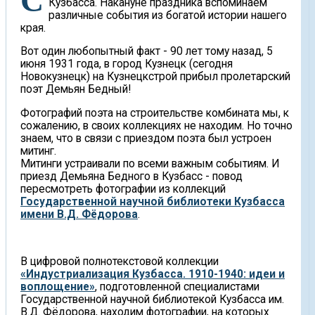
Совсем скоро мы будем отмечать 300-летие
Кузбасса. Накануне праздника вспоминаем
различные события из богатой истории нашего
края.
Вот один любопытный факт - 90 лет тому назад, 5
июня 1931 года, в город Кузнецк (сегодня
Новокузнецк) на Кузнецкстрой прибыл пролетарский
поэт Демьян Бедный!
Фотографий поэта на строительстве комбината мы, к
сожалению, в своих коллекциях не находим. Но точно
знаем, что в связи с приездом поэта был устроен
митинг.
Митинги устраивали по всеми важным событиям. И
приезд Демьяна Бедного в Кузбасс - повод
пересмотреть фотографии из коллекций
Государственной научной библиотеки Кузбасса
имени В.Д. Фёдорова
.
В цифровой полнотекстовой коллекции
«Индустриализация Кузбасса. 1910-1940: идеи и
воплощение»
, подготовленной специалистами
Государственной научной библиотекой Кузбасса им.
В.Д. Фёдорова, находим фотографии, на которых