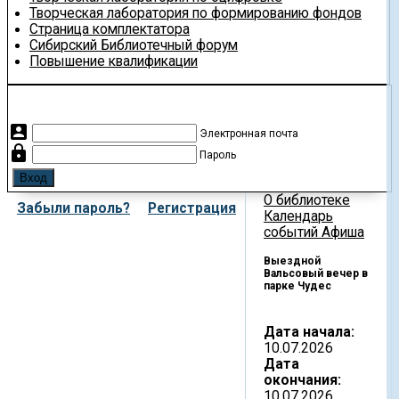
Творческая лаборатория по формированию фондов
Страница комплектатора
Сибирский Библиотечный форум
Повышение квалификации
account_box
Электронная почта
lock
Пароль
О библиотеке
Забыли пароль?
Регистрация
Календарь
событий
Афиша
Выездной
Вальсовый вечер в
парке Чудес
Дата начала:
10.07.2026
Дата
окончания:
10.07.2026