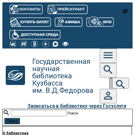
close
close
menu
Государственная
search
научная
библиотека
search
Кузбасса
им. В.Д.Федорова
person_outline
Записаться в библиотеку через Госуслуги
search
Поиск
О библиотеке