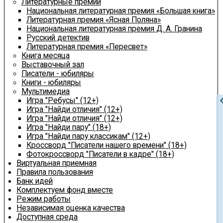
Литературные премии
Национальная литературная премия «Большая книга»
Литературная премия «Ясная Поляна»
Национальная литературная премия Д. А. Гранина
Русский детектив
Литературная премия «Пересвет»
Книга месяца
Выставочный зал
Писатели - юбиляры
Книги - юбиляры
Мультимедиа
chevron
Игра "Ребусы" (12+)
Игра "Найди отличия" (12+)
Игра "Найди отличия" (12+)
Игра "Найди пару" (18+)
Игра "Найди пару классикам" (12+)
Кроссворд "Писатели нашего времени" (18+)
Фотокроссворд "Писатели в кадре" (18+)
Виртуальная приемная
Правила пользования
Банк идей
Комплектуем фонд вместе
Режим работы
Независимая оценка качества
Доступная среда