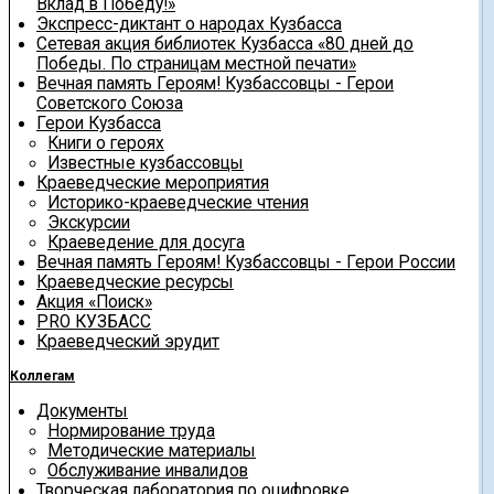
Вклад в Победу!»
Экспресс-диктант о народах Кузбасса
Сетевая акция библиотек Кузбасса «80 дней до
Победы. По страницам местной печати»
Вечная память Героям! Кузбассовцы - Герои
Советского Союза
Герои Кузбасса
Книги о героях
Известные кузбассовцы
Краеведческие мероприятия
Историко-краеведческие чтения
Экскурсии
Краеведение для досуга
Вечная память Героям! Кузбассовцы - Герои России
Краеведческие ресурсы
Акция «Поиск»
PRO КУЗБАСС
Краеведческий эрудит
Коллегам
Документы
Нормирование труда
Методические материалы
Обслуживание инвалидов
Творческая лаборатория по оцифровке