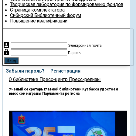
Творческая лаборатория по формированию фондов
Страница комплектатора
Сибирский Библиотечный форум
Повышение квалификации
account_box
Электронная почта
lock
Пароль
Забыли пароль?
Регистрация
О библиотеке
Пресс-центр
Пресс-релизы
Ученый секретарь главной библиотеки Кузбасса удостоен
высокой награды Парламента региона