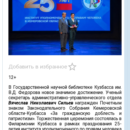
star_border
Добавить в избранное
12+
В Государственной научной библиотеке Кузбасса им.
В.Д. Федорова новое значимое достижение. Ученый
секретарь административно-управленческого отдела
Вячеслав Николаевич Сильев
награжден Почетным
знаком Законодательного Собрания Кемеровской
области-Кузбасса «За гражданскую доблесть и
патриотизм». Торжественная церемония состоялась в
Филармонии Кузбасса в рамках празднования 25-
летия института уполномоченного по правам человека