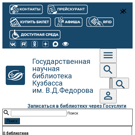
close
close
menu
Государственная
search
научная
библиотека
search
Кузбасса
им. В.Д.Федорова
person_outline
Записаться в библиотеку через Госуслуги
search
Поиск
О библиотеке