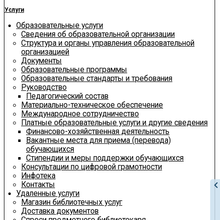
Услуги
Образовательные услуги
Сведения об образовательной организации
Структура и органы управления образовательной
организацией
Документы
Образовательные программы
Образовательные стандарты и требования
Руководство
Педагогический состав
Материально-техническое обеспечение
Международное сотрудничество
Платные образовательные услуги и другие сведения
Финансово-хозяйственная деятельность
Вакантные места для приема (перевода)
обучающихся
Стипендии и меры поддержки обучающихся
Консультации по цифровой грамотности
Инфотека
chevron_le
Контакты
Удаленные услуги
Магазин библиотечных услуг
Доставка документов
Спроси предметного библиотекаря