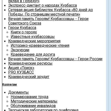
Вклад в Победу!»
Экспресс-диктант о народах Кузбасса
Сетевая акция библиотек Кузбасса «80 дней до
Победы. По страницам местной печати»
Вечная память Героям! Кузбассовцы - Герои
Советского Союза
Герои Кузбасса
Книги о героях
Известные кузбассовцы
Краеведческие мероприятия
Историко-краеведческие чтения
Экскурсии
Краеведение для досуга
Вечная память Героям! Кузбассовцы - Герои России
Краеведческие ресурсы
Акция «Поиск»
PRO КУЗБАСС
Краеведческий эрудит
Коллегам
Документы
Нормирование труда
Методические материалы
Обслуживание инвалидов
Творческая лаборатория по оцифровке