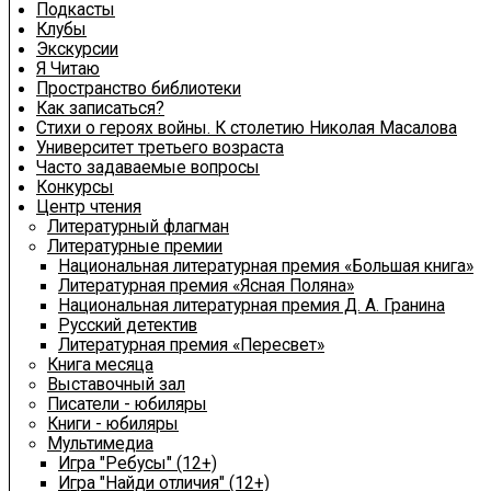
Подкасты
Клубы
Экскурсии
Я Читаю
Пространство библиотеки
Как записаться?
Стихи о героях войны. К столетию Николая Масалова
Университет третьего возраста
Часто задаваемые вопросы
Конкурсы
Центр чтения
Литературный флагман
Литературные премии
Национальная литературная премия «Большая книга»
Литературная премия «Ясная Поляна»
Национальная литературная премия Д. А. Гранина
Русский детектив
Литературная премия «Пересвет»
Книга месяца
Выставочный зал
Писатели - юбиляры
Книги - юбиляры
Мультимедиа
Игра "Ребусы" (12+)
Игра "Найди отличия" (12+)