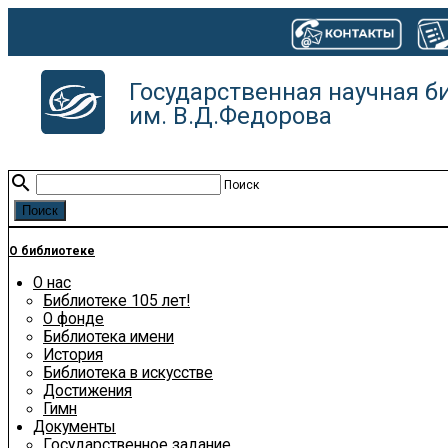
Государственная научная б
им. В.Д.Федорова
search
Поиск
О библиотеке
О нас
Библиотеке 105 лет!
О фонде
Библиотека имени
История
Библиотека в искусстве
Достижения
Гимн
Документы
Государственное задание