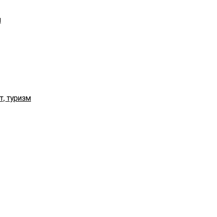
я
т, туризм