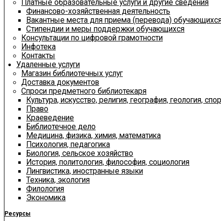
Платные образовательные услуги и другие сведения
Финансово-хозяйственная деятельность
Вакантные места для приема (перевода) обучающихс
Стипендии и меры поддержки обучающихся
Консультации по цифровой грамотности
Инфотека
Контакты
Удаленные услуги
Магазин библиотечных услуг
Доставка документов
Спроси предметного библиотекаря
Культура, искусство, религия, география, геология, спор
Право
Краеведение
Библиотечное дело
Медицина, физика, химия, математика
Психология, педагогика
Биология, сельское хозяйство
История, политология, философия, социология
Лингвистика, иностранные языки
Техника, экология
Филология
Экономика
Ресурсы