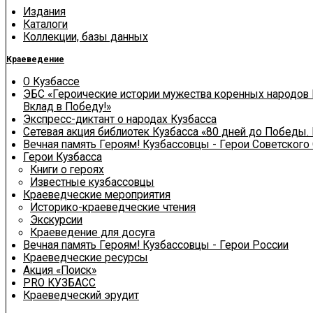
Издания
Каталоги
Коллекции, базы данных
Краеведение
О Кузбассе
ЭБС «Героические истории мужества коренных народов 
Вклад в Победу!»
Экспресс-диктант о народах Кузбасса
Сетевая акция библиотек Кузбасса «80 дней до Победы.
Вечная память Героям! Кузбассовцы - Герои Советского
Герои Кузбасса
Книги о героях
Известные кузбассовцы
Краеведческие мероприятия
Историко-краеведческие чтения
Экскурсии
Краеведение для досуга
Вечная память Героям! Кузбассовцы - Герои России
Краеведческие ресурсы
Акция «Поиск»
PRO КУЗБАСС
Краеведческий эрудит