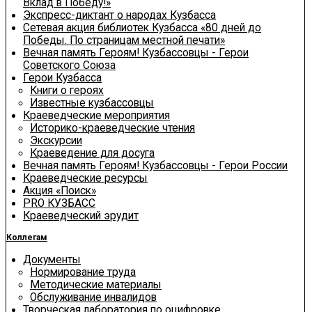
Вклад в Победу!»
Экспресс-диктант о народах Кузбасса
Сетевая акция библиотек Кузбасса «80 дней до
Победы. По страницам местной печати»
Вечная память Героям! Кузбассовцы - Герои
Советского Союза
Герои Кузбасса
Книги о героях
Известные кузбассовцы
Краеведческие мероприятия
Историко-краеведческие чтения
Экскурсии
Краеведение для досуга
Вечная память Героям! Кузбассовцы - Герои России
Краеведческие ресурсы
Акция «Поиск»
PRO КУЗБАСС
Краеведческий эрудит
Коллегам
Документы
Нормирование труда
Методические материалы
Обслуживание инвалидов
Творческая лаборатория по оцифровке