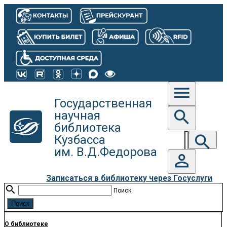
c
menu
Государственная
search
научная
библиотека
search
Кузбасса
им. В.Д.Федорова
person_outline
Записаться в библиотеку через Госуслуги
search
Поиск
О библиотеке