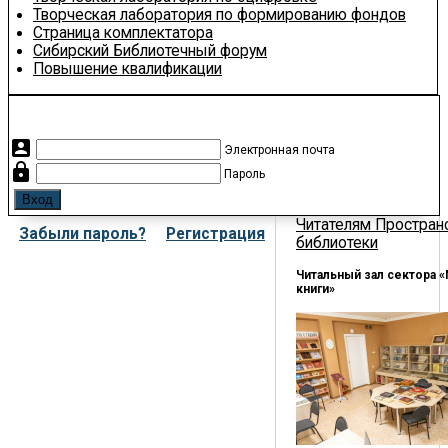
Творческая лаборатория по формированию фондов
Страница комплектатора
Сибирский Библиотечный форум
Повышение квалификации
account_box
Электронная почта
lock
Пароль
Читателям
Простран
Забыли пароль?
Регистрация
библиотеки
Читальный зал сектора 
книги»