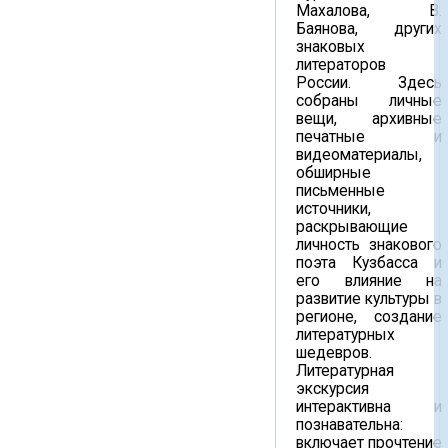
Махалова, В.
Баянова, других
знаковых
литераторов
России. Здесь
собраны личные
вещи, архивные
печатные и
видеоматериалы,
обширные
письменные
источники,
раскрывающие
личность знакового
поэта Кузбасса и
его влияние на
развитие культуры в
регионе, создание
литературных
шедевров.
Литературная
экскурсия
интерактивна и
познавательна:
включает прочтение