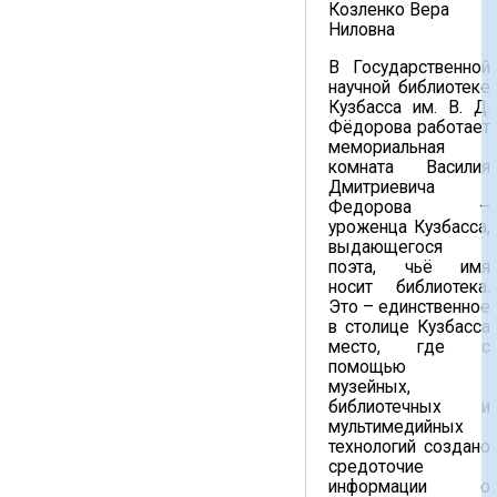
Козленко Вера
Ниловна
В Государственной
научной библиотеке
Кузбасса им. В. Д.
Фёдорова работает
мемориальная
комната Василия
Дмитриевича
Федорова –
уроженца Кузбасса,
выдающегося
поэта, чьё имя
носит библиотека.
Это – единственное
в столице Кузбасса
место, где с
помощью
музейных,
библиотечных и
мультимедийных
технологий создано
средоточие
информации о