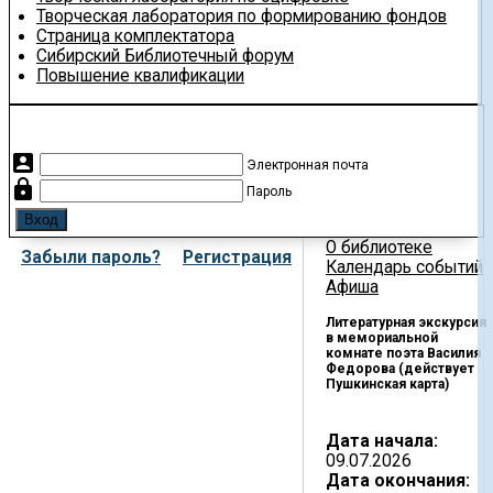
Творческая лаборатория по формированию фондов
Страница комплектатора
Сибирский Библиотечный форум
Повышение квалификации
account_box
Электронная почта
lock
Пароль
О библиотеке
Забыли пароль?
Регистрация
Календарь событий
Афиша
Литературная экскурсия
в мемориальной
комнате поэта Василия
Федорова (действует
Пушкинская карта)
Дата начала:
09.07.2026
Дата окончания: