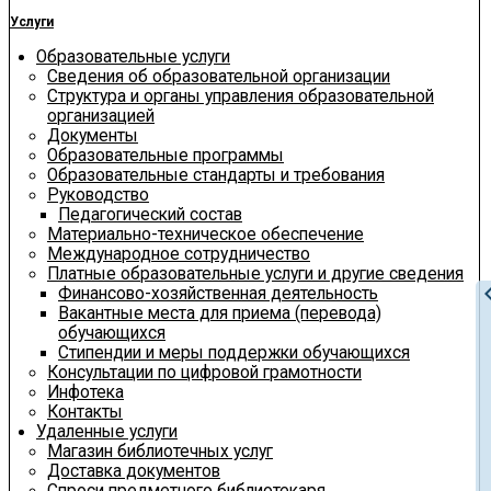
Услуги
Образовательные услуги
Сведения об образовательной организации
Структура и органы управления образовательной
организацией
Документы
Образовательные программы
Образовательные стандарты и требования
Руководство
Педагогический состав
Материально-техническое обеспечение
Международное сотрудничество
Платные образовательные услуги и другие сведения
chevron
Финансово-хозяйственная деятельность
Вакантные места для приема (перевода)
обучающихся
Стипендии и меры поддержки обучающихся
Консультации по цифровой грамотности
Инфотека
Контакты
Удаленные услуги
Магазин библиотечных услуг
Доставка документов
Спроси предметного библиотекаря