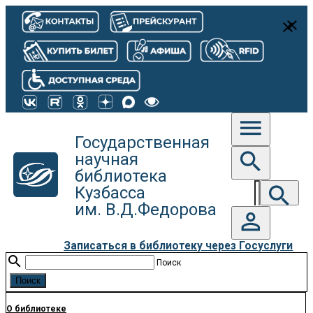
close
close
menu
Государственная
search
научная
библиотека
search
Кузбасса
им. В.Д.Федорова
person_outline
Записаться в библиотеку через Госуслуги
search
Поиск
О библиотеке