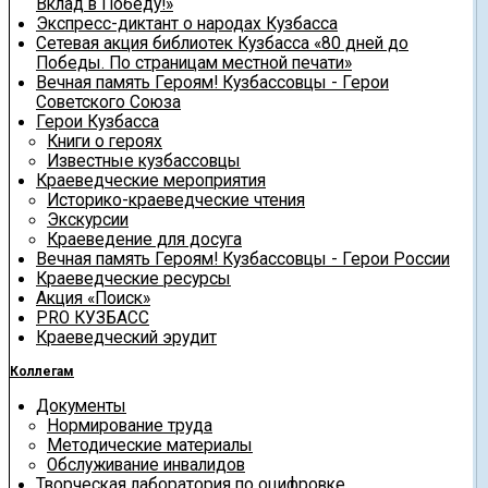
Вклад в Победу!»
Экспресс-диктант о народах Кузбасса
Сетевая акция библиотек Кузбасса «80 дней до
Победы. По страницам местной печати»
Вечная память Героям! Кузбассовцы - Герои
Советского Союза
Герои Кузбасса
Книги о героях
Известные кузбассовцы
Краеведческие мероприятия
Историко-краеведческие чтения
Экскурсии
Краеведение для досуга
Вечная память Героям! Кузбассовцы - Герои России
Краеведческие ресурсы
Акция «Поиск»
PRO КУЗБАСС
Краеведческий эрудит
Коллегам
Документы
Нормирование труда
Методические материалы
Обслуживание инвалидов
Творческая лаборатория по оцифровке