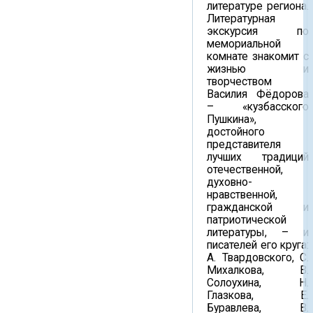
литературе региона.
Литературная
экскурсия по
мемориальной
комнате знакомит с
жизнью и
творчеством
Василия Фёдорова
– «кузбасского
Пушкина»,
достойного
представителя
лучших традиций
отечественной,
духовно-
нравственной,
гражданской и
патриотической
литературы, – и
писателей его круга:
А. Твардовского, С.
Михалкова, В.
Солоухина, Н.
Глазкова, Е.
Буравлева, В.