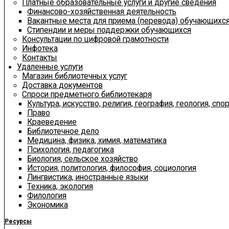
Платные образовательные услуги и другие сведения
Финансово-хозяйственная деятельность
Вакантные места для приема (перевода) обучающихс
Стипендии и меры поддержки обучающихся
Консультации по цифровой грамотности
Инфотека
Контакты
Удаленные услуги
Магазин библиотечных услуг
Доставка документов
Спроси предметного библиотекаря
Культура, искусство, религия, география, геология, спор
Право
Краеведение
Библиотечное дело
Медицина, физика, химия, математика
Психология, педагогика
Биология, сельское хозяйство
История, политология, философия, социология
Лингвистика, иностранные языки
Техника, экология
Филология
Экономика
Ресурсы