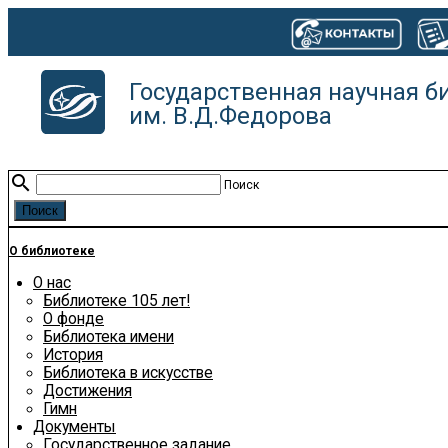
Государственная научная б
им. В.Д.Федорова
search
Поиск
О библиотеке
О нас
Библиотеке 105 лет!
О фонде
Библиотека имени
История
Библиотека в искусстве
Достижения
Гимн
Документы
Государственное задание