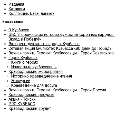
Издания
Каталоги
Коллекции, базы данных
Краеведение
О Кузбассе
ЭБС «Героические истории мужества коренных народов 
Вклад в Победу!»
Экспресс-диктант о народах Кузбасса
Сетевая акция библиотек Кузбасса «80 дней до Победы.
Вечная память Героям! Кузбассовцы - Герои Советского
Герои Кузбасса
Книги о героях
Известные кузбассовцы
Краеведческие мероприятия
Историко-краеведческие чтения
Экскурсии
Краеведение для досуга
Вечная память Героям! Кузбассовцы - Герои России
Краеведческие ресурсы
Акция «Поиск»
PRO КУЗБАСС
Краеведческий эрудит