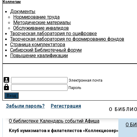
Коллегам
Документы
Нормирование труда
Методические материалы
Обслуживание инвалидов
Творческая лаборатория по оцифровке
Творческая лаборатория по формированию фондов
Страница комплектатора
Сибирский Библиотечный форум
Повышение квалификации
account_box
Электронная почта
lock
Пароль
Забыли пароль?
Регистрация
О БИБЛИ
О библиотеке
Календарь событий
Афиша
О Б
Клуб нумизматов и филателистов «Коллекционер»