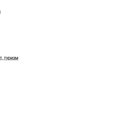
я
т, туризм