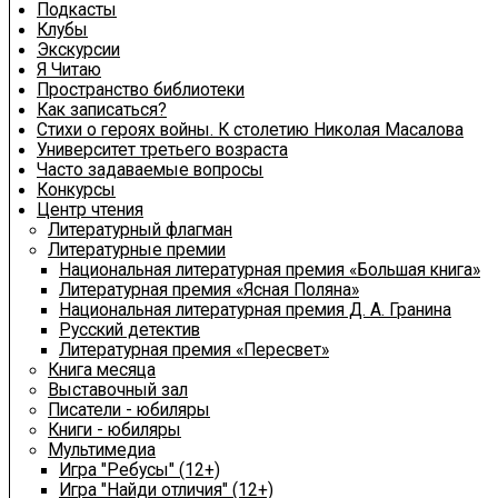
Подкасты
Клубы
Экскурсии
Я Читаю
Пространство библиотеки
Как записаться?
Стихи о героях войны. К столетию Николая Масалова
Университет третьего возраста
Часто задаваемые вопросы
Конкурсы
Центр чтения
Литературный флагман
Литературные премии
Национальная литературная премия «Большая книга»
Литературная премия «Ясная Поляна»
Национальная литературная премия Д. А. Гранина
Русский детектив
Литературная премия «Пересвет»
Книга месяца
Выставочный зал
Писатели - юбиляры
Книги - юбиляры
Мультимедиа
Игра "Ребусы" (12+)
Игра "Найди отличия" (12+)