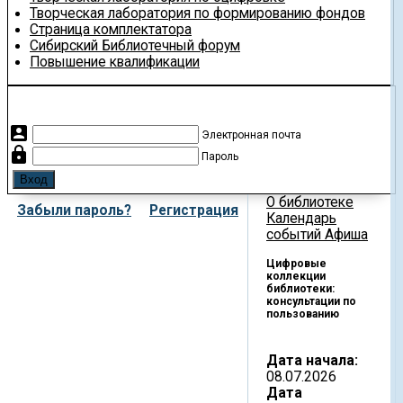
Творческая лаборатория по формированию фондов
Страница комплектатора
Сибирский Библиотечный форум
Повышение квалификации
account_box
Электронная почта
lock
Пароль
О библиотеке
Забыли пароль?
Регистрация
Календарь
событий
Афиша
Цифровые
коллекции
библиотеки:
консультации по
пользованию
Дата начала:
08.07.2026
Дата