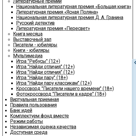
Литературные премии
Национальная литературная премия «Большая книга»
Литературная премия «Ясная Поляна»
Национальная литературная премия Д. А. Гранина
Русский детектив
Литературная премия «Пересвет»
Книга месяца
Выставочный зал
Писатели - юбиляры
Книги - юбиляры
Мультимедиа
Игра "Ребусы" (12+)
chevron
Игра "Найди отличия" (12+)
Игра "Найди отличия" (12+)
Игра "Найди пару" (18+)
Игра "Найди пару классикам" (12+)
Кроссворд "Писатели нашего времени" (18+)
Фотокроссворд "Писатели в кадре" (18+)
Виртуальная приемная
Правила пользования
Банк идей
Комплектуем фонд вместе
Режим работы
Независимая оценка качества
Доступная среда