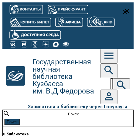
close
close
menu
Государственная
search
научная
библиотека
search
Кузбасса
им. В.Д.Федорова
person_outline
Записаться в библиотеку через Госуслуги
search
Поиск
О библиотеке