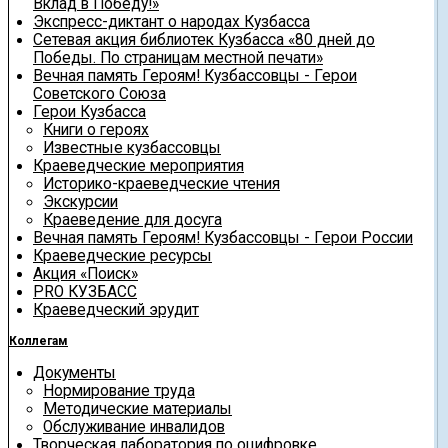
Вклад в Победу!»
Экспресс-диктант о народах Кузбасса
Сетевая акция библиотек Кузбасса «80 дней до
Победы. По страницам местной печати»
Вечная память Героям! Кузбассовцы - Герои
Советского Союза
Герои Кузбасса
Книги о героях
Известные кузбассовцы
Краеведческие мероприятия
Историко-краеведческие чтения
Экскурсии
Краеведение для досуга
Вечная память Героям! Кузбассовцы - Герои России
Краеведческие ресурсы
Акция «Поиск»
PRO КУЗБАСС
Краеведческий эрудит
Коллегам
Документы
Нормирование труда
Методические материалы
Обслуживание инвалидов
Творческая лаборатория по оцифровке