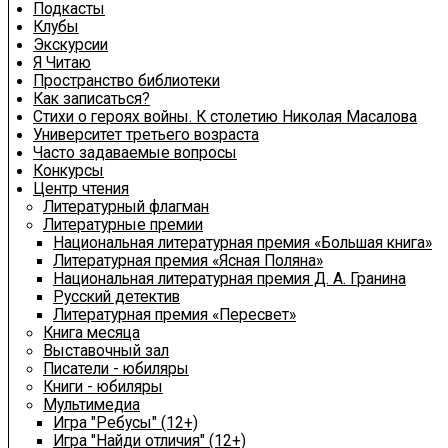
Подкасты
Клубы
Экскурсии
Я Читаю
Пространство библиотеки
Как записаться?
Стихи о героях войны. К столетию Николая Масалова
Университет третьего возраста
Часто задаваемые вопросы
Конкурсы
Центр чтения
Литературный флагман
Литературные премии
Национальная литературная премия «Большая книга»
Литературная премия «Ясная Поляна»
Национальная литературная премия Д. А. Гранина
Русский детектив
Литературная премия «Пересвет»
Книга месяца
Выставочный зал
Писатели - юбиляры
Книги - юбиляры
Мультимедиа
Игра "Ребусы" (12+)
Игра "Найди отличия" (12+)