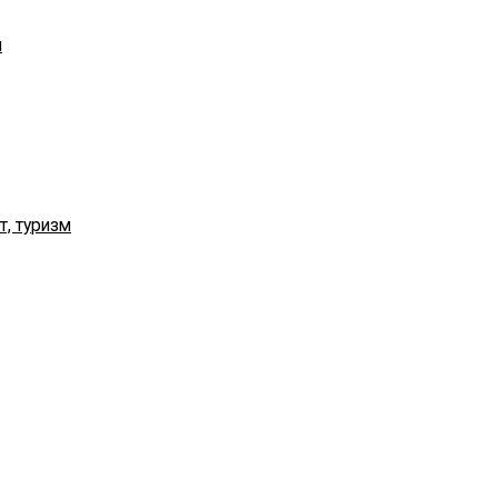
я
т, туризм