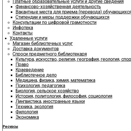
Платные образовательные услуги и другие сведения
Финансово-хозяйственная деятельность
Вакантные места для приема (перевода) обучающихс
Стипендии и меры поддержки обучающихся
Консультации по цифровой грамотности
Инфотека
Контакты
Удаленные услуги
Магазин библиотечных услуг
Доставка документов
Спроси предметного библиотекаря
Культура, искусство, религия, география, геология, спор
Право
Краеведение
Библиотечное дело
Медицина, физика, химия, математика
Психология, педагогика
Биология, сельское хозяйство
История, политология, философия, социология
Лингвистика, иностранные языки
Техника, экология
Филология
Экономика
Ресурсы