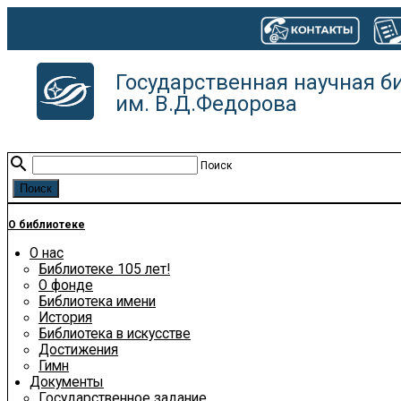
Государственная научная б
им. В.Д.Федорова
search
Поиск
О библиотеке
О нас
Библиотеке 105 лет!
О фонде
Библиотека имени
История
Библиотека в искусстве
Достижения
Гимн
Документы
Государственное задание