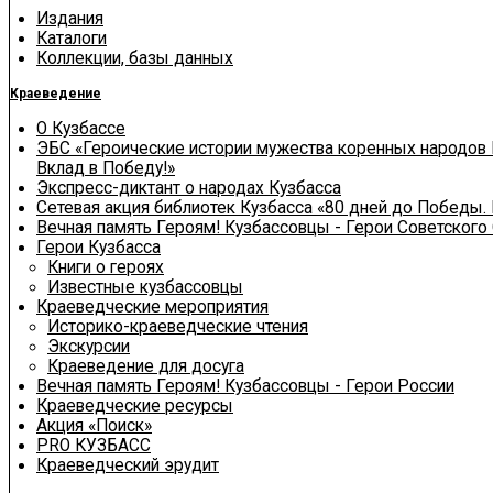
Издания
Каталоги
Коллекции, базы данных
Краеведение
О Кузбассе
ЭБС «Героические истории мужества коренных народов 
Вклад в Победу!»
Экспресс-диктант о народах Кузбасса
Сетевая акция библиотек Кузбасса «80 дней до Победы.
Вечная память Героям! Кузбассовцы - Герои Советского
Герои Кузбасса
Книги о героях
Известные кузбассовцы
Краеведческие мероприятия
Историко-краеведческие чтения
Экскурсии
Краеведение для досуга
Вечная память Героям! Кузбассовцы - Герои России
Краеведческие ресурсы
Акция «Поиск»
PRO КУЗБАСС
Краеведческий эрудит