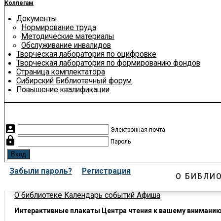
Коллегам
Документы
Нормирование труда
Методические материалы
Обслуживание инвалидов
Творческая лаборатория по оцифровке
Творческая лаборатория по формированию фондов
Страница комплектатора
Сибирский Библиотечный форум
Повышение квалификации
account_box
Электронная почта
lock
Пароль
Забыли пароль?
Регистрация
О БИБЛИ
О библиотеке
Календарь событий
Афиша
Интерактивные плакаты Центра чтения к вашему внимани