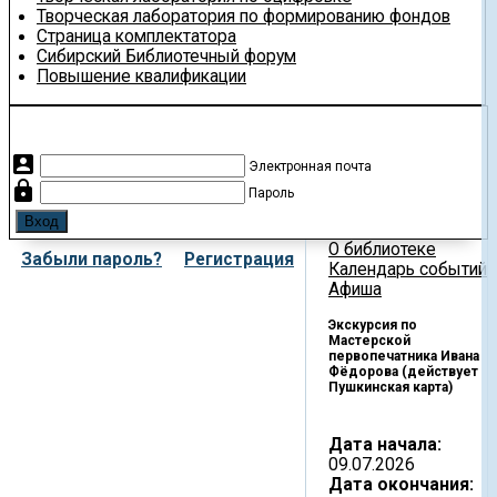
Творческая лаборатория по формированию фондов
Страница комплектатора
Сибирский Библиотечный форум
Повышение квалификации
account_box
Электронная почта
lock
Пароль
О библиотеке
Забыли пароль?
Регистрация
Календарь событий
Афиша
Экскурсия по
Мастерской
первопечатника Ивана
Фёдорова (действует
Пушкинская карта)
Дата начала:
09.07.2026
Дата окончания: