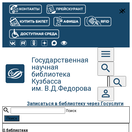
close
close
menu
Государственная
search
научная
библиотека
search
Кузбасса
им. В.Д.Федорова
person_outline
Записаться в библиотеку через Госуслуги
search
Поиск
О библиотеке