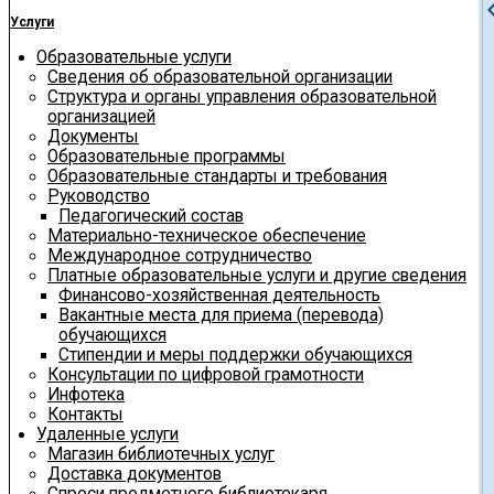
chevron
Услуги
Образовательные услуги
Сведения об образовательной организации
Структура и органы управления образовательной
организацией
Документы
Образовательные программы
Образовательные стандарты и требования
Руководство
Педагогический состав
Материально-техническое обеспечение
Международное сотрудничество
Платные образовательные услуги и другие сведения
Финансово-хозяйственная деятельность
Вакантные места для приема (перевода)
обучающихся
Стипендии и меры поддержки обучающихся
Консультации по цифровой грамотности
Инфотека
Контакты
Удаленные услуги
Магазин библиотечных услуг
Доставка документов
Спроси предметного библиотекаря