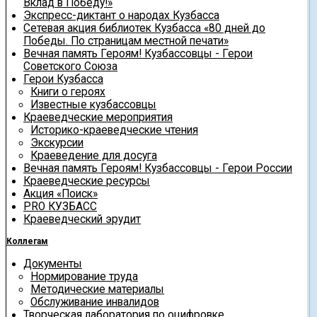
Вклад в Победу!»
Экспресс-диктант о народах Кузбасса
Сетевая акция библиотек Кузбасса «80 дней до
Победы. По страницам местной печати»
Вечная память Героям! Кузбассовцы - Герои
Советского Союза
Герои Кузбасса
Книги о героях
Известные кузбассовцы
Краеведческие мероприятия
Историко-краеведческие чтения
Экскурсии
Краеведение для досуга
Вечная память Героям! Кузбассовцы - Герои России
Краеведческие ресурсы
Акция «Поиск»
PRO КУЗБАСС
Краеведческий эрудит
Коллегам
Документы
Нормирование труда
Методические материалы
Обслуживание инвалидов
Творческая лаборатория по оцифровке