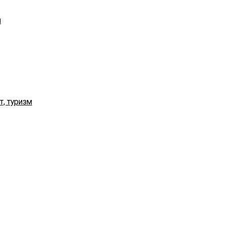
я
т, туризм