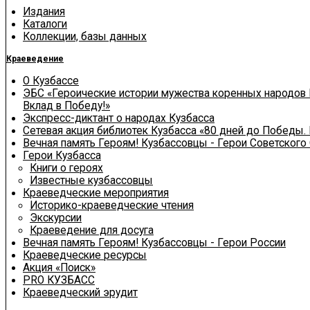
Издания
Каталоги
Коллекции, базы данных
Краеведение
О Кузбассе
ЭБС «Героические истории мужества коренных народов 
Вклад в Победу!»
Экспресс-диктант о народах Кузбасса
Сетевая акция библиотек Кузбасса «80 дней до Победы.
Вечная память Героям! Кузбассовцы - Герои Советского
Герои Кузбасса
Книги о героях
Известные кузбассовцы
Краеведческие мероприятия
Историко-краеведческие чтения
Экскурсии
Краеведение для досуга
Вечная память Героям! Кузбассовцы - Герои России
Краеведческие ресурсы
Акция «Поиск»
PRO КУЗБАСС
Краеведческий эрудит