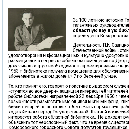
За 100-летнюю историю Го
талантливых руководителе
областную научную биб
переведен в Кемеровский о
Деятельность П.К. Савицко
Отечественной войны, ста
удовлетворения информационных и культурно-досуговых п
размещалась в неприспособленном помещении во Дворце
доказывал острую необходимость проектирования специал
1953 г. библиотека получила помещение для обслуживани
абонементов в жилом доме № 7 по Весенней улице.
Те, кто помнят его, говорят о поистине рыцарском служе
«стучится во все двери», защищая интересы её читателей
работе библиотеки, направленной 22 декабря 1950 г. чле
возможности разместить имеющийся книжный фонд: книги
библиотекарей не позволяет обеспечить нормальную рабо
ходатайством перед Государственной Штатной комиссией 
интересует работа областной библиотеки... Не доходят р
объяснить тот неоспоримый факт, что за время существов
Кемеровского городского Совета депутатов трудящихся 