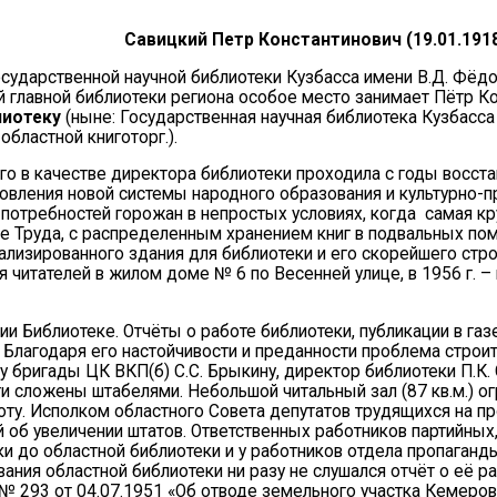
Савицкий Петр Константинович (
19.01.1918
сударственной научной библиотеки Кузбасса имени В.Д. Фёд
й главной библиотеки региона особое место занимает Пётр К
лиотеку
(ныне: Государственная научная библиотека Кузбасса 
бластной книготорг.).
го в качестве директора библиотеки проходила с годы восст
новления новой системы народного образования и культурно-п
отребностей горожан в непростых условиях, когда самая кру
 Труда, с распределенным хранением книг в подвальных пом
изированного здания для библиотеки и его скорейшего стро
я читателей в жилом доме № 6 по Весенней улице, в 1956 г.
нии Библиотеке. Отчёты о работе библиотеки, публикации в г
. Благодаря его настойчивости и преданности проблема строи
ну бригады ЦК ВКП(б) С.С. Брыкину, директор библиотеки П.К.
 сложены штабелями. Небольшой читальный зал (87 кв.м.) ог
ту. Исполком областного Совета депутатов трудящихся на про
об увеличении штатов. Ответственных работников партийных,
уки до областной библиотеки и у работников отдела пропаганд
ания областной библиотеки ни разу не слушался отчёт о её р
№ 293 от 04.07.1951 «Об отводе земельного участка Кемеров