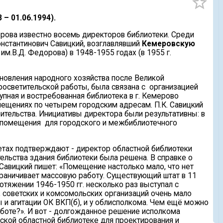
star_border
 – 01.06.1994).
орова известно восемь директоров библиотеки. Среди
онстантинович Савицкий, возглавлявший
Кемеровскую
им.В.Д. Федорова) в 1948-1955 годах (в 1955 г.
ановления народного хозяйства после Великой
росветительской работы, была связана с организацией
пная и востребованная библиотека в г. Кемерово
ещениях по четырем городским адресам. П.К. Савицкий
ительства. Инициативы директора были результативны: в
 – помещения для городского и межбиблиотечного
азетах подтверждают - директор областной библиотеки
тельства здания библиотеки была решена. В справке о
 Савицкий пишет: «Помещение настолько мало, что нет
раничивает массовую работу. Существующий штат в 11
тяжении 1946-1950 гг. несколько раз выступал с
 советских и комсомольских организаций очень мало
ы и агитации ОК ВКП(б), и у облисполкома. Чем ещё можно
аботе?». И вот - долгожданное решение исполкома
ской областной библиотеке для проектирования и