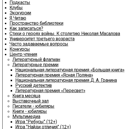
Подкасты
Клубы
Экскурсии
Я Читаю
Пространство библиотеки
Как записаться?
Стихи о героях войны. К столетию Николая Масалова
Университет третьего возраста
Часто задаваемые вопросы
Конкурсы
Центр чтения
Литературный флагман
Литературные премии
Национальная литературная премия «Большая книга»
Литературная премия «Ясная Поляна»
Национальная литературная премия Д. А. Гранина
Русский детектив
Литературная премия «Пересвет»
Книга месяца
Выставочный зал
Писатели - юбиляры
Книги - юбиляры
Мультимедиа
Игра "Ребусы" (12+)
Игра "Найди отличия" (12+)