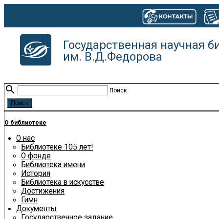
Государственная научная б
им. В.Д.Федорова
search
Поиск
О библиотеке
О нас
Библиотеке 105 лет!
О фонде
Библиотека имени
История
Библиотека в искусстве
Достижения
Гимн
Документы
Государственное задание