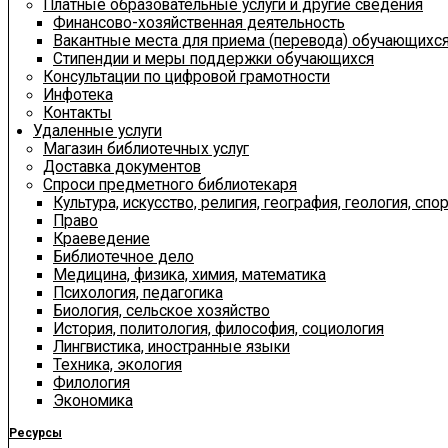
Платные образовательные услуги и другие сведения
Финансово-хозяйственная деятельность
Вакантные места для приема (перевода) обучающихс
Стипендии и меры поддержки обучающихся
Консультации по цифровой грамотности
Инфотека
Контакты
Удаленные услуги
Магазин библиотечных услуг
Доставка документов
Спроси предметного библиотекаря
Культура, искусство, религия, география, геология, спор
Право
Краеведение
Библиотечное дело
Медицина, физика, химия, математика
Психология, педагогика
Биология, сельское хозяйство
История, политология, философия, социология
Лингвистика, иностранные языки
Техника, экология
Филология
Экономика
Ресурсы