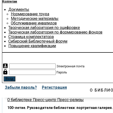
Коллегам
Документы
Нормирование труда
Методические материалы
Обслуживание инвалидов
Творческая лаборатория по оцифровке
Творческая лаборатория по формированию фондов
Страница комплектатора
Сибирский Библиотечный форум
Повышение квалификации
account_box
Электронная почта
lock
Пароль
Забыли пароль?
Регистрация
О БИБЛИ
О библиотеке
Пресс-центр
Пресс-релизы
100-летие. Руководители библиотеки: портретная галерея.