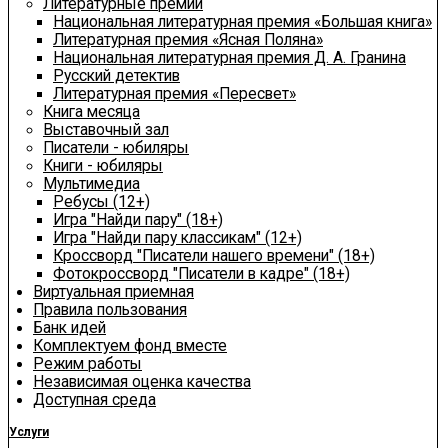
Литературные премии
Национальная литературная премия «Большая книга»
Литературная премия «Ясная Поляна»
Национальная литературная премия Д. А. Гранина
Русский детектив
Литературная премия «Пересвет»
Книга месяца
Выставочный зал
Писатели - юбиляры
Книги - юбиляры
Мультимедиа
Ребусы (12+)
Игра "Найди пару" (18+)
Игра "Найди пару классикам" (12+)
Кроссворд "Писатели нашего времени" (18+)
Фотокроссворд "Писатели в кадре" (18+)
Виртуальная приемная
Правила пользования
Банк идей
Комплектуем фонд вместе
Режим работы
Независимая оценка качества
Доступная среда
Услуги