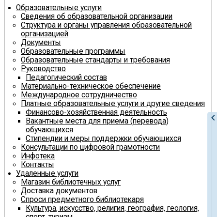
Образовательные услуги
Сведения об образовательной организации
Структура и органы управления образовательной
организацией
Документы
Образовательные программы
Образовательные стандарты и требования
Руководство
Педагогический состав
Материально-техническое обеспечение
Международное сотрудничество
Платные образовательные услуги и другие сведения
Финансово-хозяйственная деятельность
chevron_le
Вакантные места для приема (перевода)
обучающихся
Стипендии и меры поддержки обучающихся
Консультации по цифровой грамотности
Инфотека
Контакты
Удаленные услуги
Магазин библиотечных услуг
Доставка документов
Спроси предметного библиотекаря
Культура, искусство, религия, география, геология,
спорт, туризм