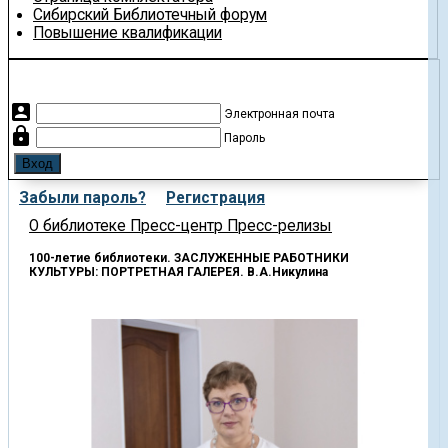
Сибирский Библиотечный форум
Повышение квалификации
account_box
Электронная почта
lock
Пароль
Забыли пароль?
Регистрация
О библиотеке
Пресс-центр
Пресс-релизы
100-летие библиотеки. ЗАСЛУЖЕННЫЕ РАБОТНИКИ
КУЛЬТУРЫ: ПОРТРЕТНАЯ ГАЛЕРЕЯ. В.А.Никулина