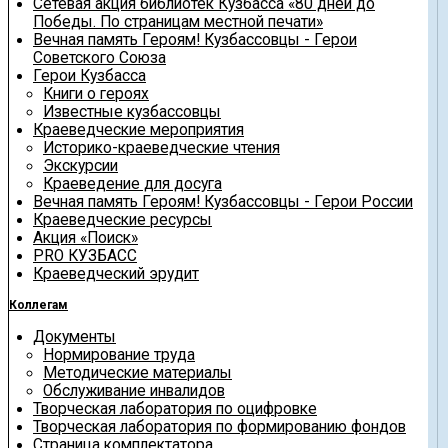
Сетевая акция библиотек Кузбасса «80 дней до
Победы. По страницам местной печати»
Вечная память Героям! Кузбассовцы - Герои
Советского Союза
Герои Кузбасса
Книги о героях
Известные кузбассовцы
Краеведческие мероприятия
Историко-краеведческие чтения
Экскурсии
Краеведение для досуга
Вечная память Героям! Кузбассовцы - Герои России
Краеведческие ресурсы
Акция «Поиск»
PRO КУЗБАСС
Краеведческий эрудит
Коллегам
Документы
Нормирование труда
Методические материалы
Обслуживание инвалидов
Творческая лаборатория по оцифровке
Творческая лаборатория по формированию фондов
Страница комплектатора