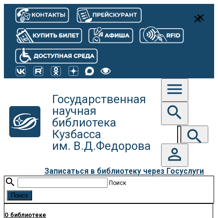
close
close
menu
Государственная
search
научная
библиотека
search
Кузбасса
им. В.Д.Федорова
person_outline
Записаться в библиотеку через Госуслуги
search
Поиск
О библиотеке