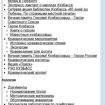
Вклад в Победу!»
Экспресс-диктант о народах Кузбасса
Сетевая акция библиотек Кузбасса «80 дней до
Победы. По страницам местной печати»
Вечная память Героям! Кузбассовцы - Герои
Советского Союза
Герои Кузбасса
Книги о героях
Известные кузбассовцы
Краеведческие мероприятия
Историко-краеведческие чтения
Экскурсии
Краеведение для досуга
Вечная память Героям! Кузбассовцы - Герои России
Краеведческие ресурсы
Акция «Поиск»
PRO КУЗБАСС
Краеведческий эрудит
Коллегам
Документы
Нормирование труда
Методические материалы
Обслуживание инвалидов
Творческая лаборатория по оцифровке