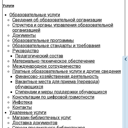
Услуги
Образовательные услуги
Сведения об образовательной организации
Структура и органы управления образовательной
организацией
Документы
Образовательные программы
Образовательные стандарты и требования
Руководство
Педагогический состав
chevron_le
Материально-техническое обеспечение
Международное сотрудничество
Платные образовательные услуги и другие сведения
Финансово-хозяйственная деятельность
Вакантные места для приема (перевода)
обучающихся
Стипендии и меры поддержки обучающихся
Консультации по цифровой грамотности
Инфотека
Контакты
Удаленные услуги
Магазин библиотечных услуг
Доставка документов
Спроси предметного библиотекаря