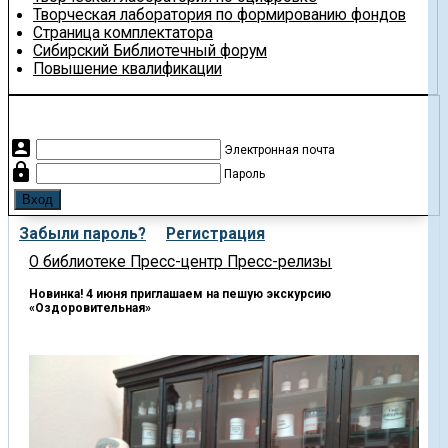
Творческая лаборатория по формированию фондов
Страница комплектатора
Сибирский Библиотечный форум
Повышение квалификации
account_box
Электронная почта
lock
Пароль
Забыли пароль?
Регистрация
О библиотеке
Пресс-центр
Пресс-релизы
Новинка! 4 июня приглашаем на пешую экскурсию
«Оздоровительная»