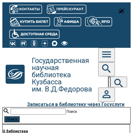
close
close
menu
Государственная
search
научная
библиотека
search
Кузбасса
им. В.Д.Федорова
person_outline
Записаться в библиотеку через Госуслуги
search
Поиск
О библиотеке