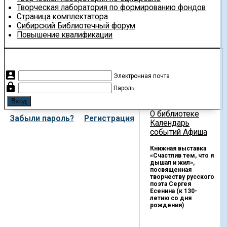
Творческая лаборатория по формированию фондов
Страница комплектатора
Сибирский Библиотечный форум
Повышение квалификации
account_box
Электронная почта
lock
Пароль
О библиотеке
Забыли пароль?
Регистрация
Календарь
событий
Афиша
Книжная выставка
«Счастлив тем, что я
дышал и жил»,
посвященная
творчеству русского
поэта Сергея
Есенина (к 130-
летию со дня
рождения)