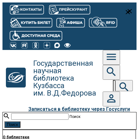
close
close
menu
Государственная
search
научная
библиотека
search
Кузбасса
им. В.Д.Федорова
person_outline
Записаться в библиотеку через Госуслуги
search
Поиск
О библиотеке