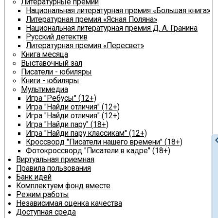
Литературные премии
Национальная литературная премия «Большая книга»
Литературная премия «Ясная Поляна»
Национальная литературная премия Д. А. Гранина
Русский детектив
Литературная премия «Пересвет»
Книга месяца
Выставочный зал
Писатели - юбиляры
Книги - юбиляры
Мультимедиа
Игра "Ребусы" (12+)
Игра "Найди отличия" (12+)
Игра "Найди отличия" (12+)
Игра "Найди пару" (18+)
Игра "Найди пару классикам" (12+)
chevron
Кроссворд "Писатели нашего времени" (18+)
Фотокроссворд "Писатели в кадре" (18+)
Виртуальная приемная
Правила пользования
Банк идей
Комплектуем фонд вместе
Режим работы
Независимая оценка качества
Доступная среда