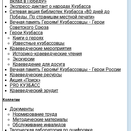
Вклад в Победу!»
Экспресс-диктант о народах Кузбасса
Сетевая акция библиотек Кузбасса «80 дней до
Победы. По страницам местной печати»
Вечная память Героям! Кузбассовцы - Герои
Советского Союза
Герои Кузбасса
Книги о героях
Известные кузбассовцы
Краеведческие мероприятия
Историко-краеведческие чтения
Экскурсии
Краеведение для досуга
Вечная память Героям! Кузбассовцы - Герои России
Краеведческие ресурсы
Акция «Поиск»
PRO КУЗБАСС
Краеведческий эрудит
Коллегам
Документы
Нормирование труда
Методические материалы
Обслуживание инвалидов
Творческая лаборатория по оцифровке