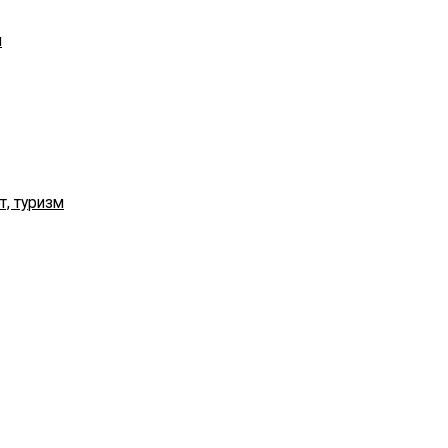
я
т, туризм