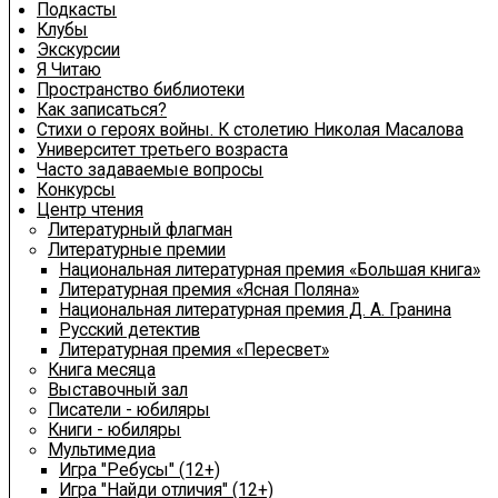
Подкасты
Клубы
Экскурсии
Я Читаю
Пространство библиотеки
Как записаться?
Стихи о героях войны. К столетию Николая Масалова
Университет третьего возраста
Часто задаваемые вопросы
Конкурсы
Центр чтения
Литературный флагман
Литературные премии
Национальная литературная премия «Большая книга»
Литературная премия «Ясная Поляна»
Национальная литературная премия Д. А. Гранина
Русский детектив
Литературная премия «Пересвет»
Книга месяца
Выставочный зал
Писатели - юбиляры
Книги - юбиляры
Мультимедиа
Игра "Ребусы" (12+)
Игра "Найди отличия" (12+)