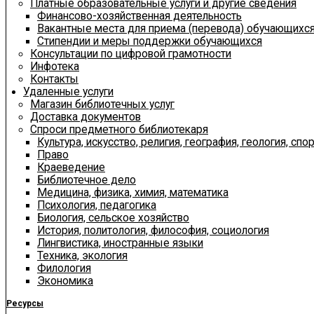
Платные образовательные услуги и другие сведения
Финансово-хозяйственная деятельность
Вакантные места для приема (перевода) обучающихс
Стипендии и меры поддержки обучающихся
Консультации по цифровой грамотности
Инфотека
Контакты
Удаленные услуги
Магазин библиотечных услуг
Доставка документов
Спроси предметного библиотекаря
Культура, искусство, религия, география, геология, спор
Право
Краеведение
Библиотечное дело
Медицина, физика, химия, математика
Психология, педагогика
Биология, сельское хозяйство
История, политология, философия, социология
Лингвистика, иностранные языки
Техника, экология
Филология
Экономика
Ресурсы