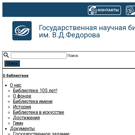
Государственная научная б
им. В.Д.Федорова
search
Поиск
О библиотеке
О нас
Библиотеке 105 лет!
О фонде
Библиотека имени
История
Библиотека в искусстве
Достижения
Гимн
Документы
Государственное задание