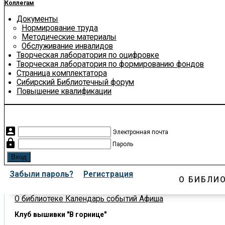
Коллегам
Документы
Нормирование труда
Методические материалы
Обслуживание инвалидов
Творческая лаборатория по оцифровке
Творческая лаборатория по формированию фондов
Страница комплектатора
Сибирский Библиотечный форум
Повышение квалификации
account_box
Электронная почта
lock
Пароль
Забыли пароль?
Регистрация
О БИБЛИ
О библиотеке
Календарь событий
Афиша
Клуб вышивки "В горнице"