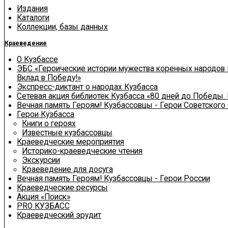
Издания
Каталоги
Коллекции, базы данных
Краеведение
О Кузбассе
ЭБС «Героические истории мужества коренных народов 
Вклад в Победу!»
Экспресс-диктант о народах Кузбасса
Сетевая акция библиотек Кузбасса «80 дней до Победы.
Вечная память Героям! Кузбассовцы - Герои Советского
Герои Кузбасса
Книги о героях
Известные кузбассовцы
Краеведческие мероприятия
Историко-краеведческие чтения
Экскурсии
Краеведение для досуга
Вечная память Героям! Кузбассовцы - Герои России
Краеведческие ресурсы
Акция «Поиск»
PRO КУЗБАСС
Краеведческий эрудит