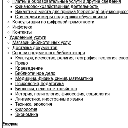
Платные образовательные услуги и другие сведения
Финансово-хозяйственная деятельность
Вакантные места для приема (перевода) обучающихс
Стипендии и меры поддержки обучающихся
Консультации по цифровой грамотности
Инфотека
Контакты
Удаленные услуги
Магазин библиотечных услуг
Доставка документов
Спроси предметного библиотекаря
Культура, искусство, религия, география, геология, спор
Право
Краеведение
Библиотечное дело
Медицина, физика, химия, математика
Психология, педагогика
Биология, сельское хозяйство
История, политология, философия, социология
Лингвистика, иностранные языки
Техника, экология
Филология
Экономика
Ресурсы