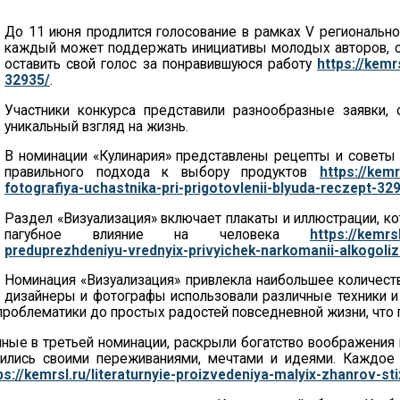
До 11 июня продлится голосование в рамках V региональног
каждый может поддержать инициативы молодых авторов, с
оставить свой голос за понравившуюся работу
https://kemr
32935/
.
Участники конкурса представили разнообразные заявки,
уникальный взгляд на жизнь.
В номинации «Кулинария» представлены рецепты и советы
правильного подхода к выбору продуктов
https://kemr
fotografiya-uchastnika-pri-prigotovlenii-blyuda-reczept-32
Раздел «Визуализация» включает плакаты и иллюстрации, к
пагубное влияние на человека
https://kemrs
preduprezhdeniyu-vrednyix-privyichek-narkomanii-alkogoli
Номинация «Визуализация» привлекла наибольшее количеств
дизайнеры и фотографы использовали различные техники и 
 проблематики до простых радостей повседневной жизни, что
ые в третьей номинации, раскрыли богатство воображения и 
лились своими переживаниями, мечтами и идеями. Каждое
ps://kemrsl.ru/literaturnyie-proizvedeniya-malyix-zhanrov-