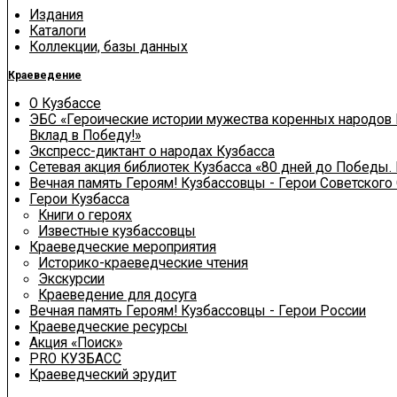
Издания
Каталоги
Коллекции, базы данных
Краеведение
О Кузбассе
ЭБС «Героические истории мужества коренных народов 
Вклад в Победу!»
Экспресс-диктант о народах Кузбасса
Сетевая акция библиотек Кузбасса «80 дней до Победы.
Вечная память Героям! Кузбассовцы - Герои Советского
Герои Кузбасса
Книги о героях
Известные кузбассовцы
Краеведческие мероприятия
Историко-краеведческие чтения
Экскурсии
Краеведение для досуга
Вечная память Героям! Кузбассовцы - Герои России
Краеведческие ресурсы
Акция «Поиск»
PRO КУЗБАСС
Краеведческий эрудит