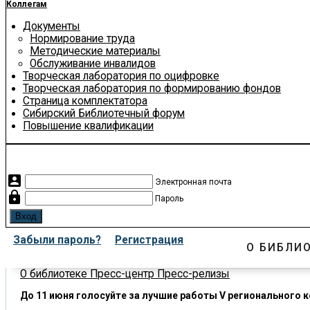
Коллегам
Документы
Нормирование труда
Методические материалы
Обслуживание инвалидов
Творческая лаборатория по оцифровке
Творческая лаборатория по формированию фондов
Страница комплектатора
Сибирский Библиотечный форум
Повышение квалификации
account_box
Электронная почта
lock
Пароль
Забыли пароль?
Регистрация
О БИБЛИ
О библиотеке
Пресс-центр
Пресс-релизы
До 11 июня голосуйте за лучшие работы V регионального к