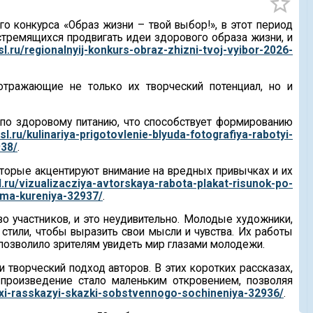
star_border
о конкурса «Образ жизни – твой выбор!», в этот период
тремящихся продвигать идеи здорового образа жизни, и
sl.ru/regionalnyij-konkurs-obraz-zhizni-tvoj-vyibor-2026-
 отражающие не только их творческий потенциал, но и
 по здоровому питанию, что способствует формированию
sl.ru/kulinariya-prigotovlenie-blyuda-fotografiya-rabotyi-
938/
.
оторые акцентируют внимание на вредных привычках и их
l.ru/vizualizacziya-avtorskaya-rabota-plakat-risunok-po-
zma-kureniya-32937/
.
о участников, и это неудивительно. Молодые художники,
стили, чтобы выразить свои мысли и чувства. Их работы
 позволило зрителям увидеть мир глазами молодежи.
творческий подход авторов. В этих коротких рассказах,
 произведение стало маленьким откровением, позволяя
stixi-rasskazyi-skazki-sobstvennogo-sochineniya-32936/
.