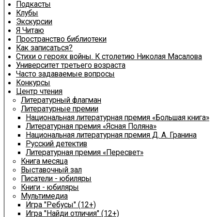
Подкасты
Клубы
Экскурсии
Я Читаю
Пространство библиотеки
Как записаться?
Стихи о героях войны. К столетию Николая Масалова
Университет третьего возраста
Часто задаваемые вопросы
Конкурсы
Центр чтения
Литературный флагман
Литературные премии
Национальная литературная премия «Большая книга»
Литературная премия «Ясная Поляна»
Национальная литературная премия Д. А. Гранина
Русский детектив
Литературная премия «Пересвет»
Книга месяца
Выставочный зал
Писатели - юбиляры
Книги - юбиляры
Мультимедиа
Игра "Ребусы" (12+)
Игра "Найди отличия" (12+)