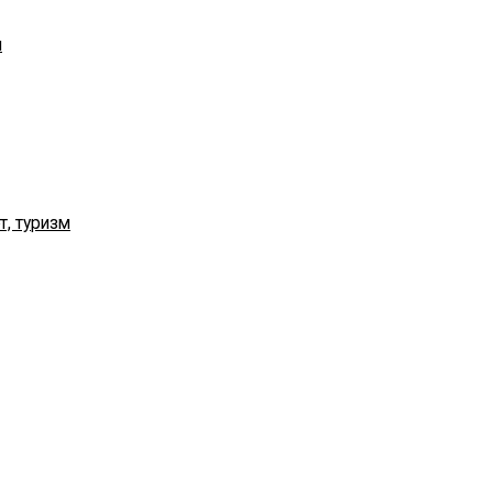
я
т, туризм