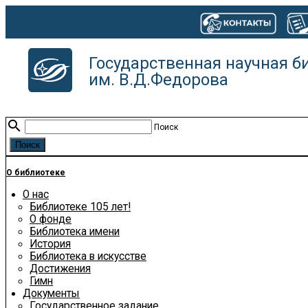
Государственная научная б
им. В.Д.Федорова
search
Поиск
О библиотеке
О нас
Библиотеке 105 лет!
О фонде
Библиотека имени
История
Библиотека в искусстве
Достижения
Гимн
Документы
Государственное задание