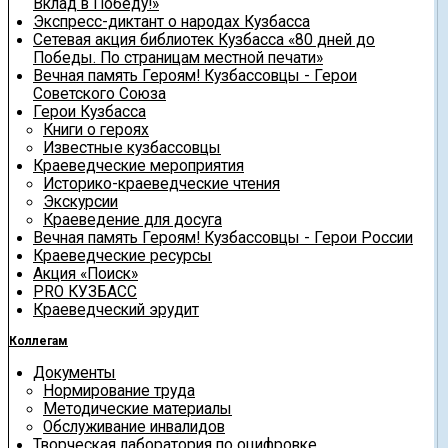
Вклад в Победу!»
Экспресс-диктант о народах Кузбасса
Сетевая акция библиотек Кузбасса «80 дней до
Победы. По страницам местной печати»
Вечная память Героям! Кузбассовцы - Герои
Советского Союза
Герои Кузбасса
Книги о героях
Известные кузбассовцы
Краеведческие мероприятия
Историко-краеведческие чтения
Экскурсии
Краеведение для досуга
Вечная память Героям! Кузбассовцы - Герои России
Краеведческие ресурсы
Акция «Поиск»
PRO КУЗБАСС
Краеведческий эрудит
Коллегам
Документы
Нормирование труда
Методические материалы
Обслуживание инвалидов
Творческая лаборатория по оцифровке