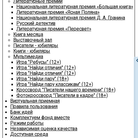
Литературные премии
Национальная литературная премия «Большая книга»
Литературная премия «Ясная Поляна»
Национальная литературная премия Д. А. Гранина
Русский детектив
Литературная премия «Пересвет»
Книга месяца
Выставочный зал
Писатели - юбиляры
Книги - юбиляры
Мультимедиа
chevron
Игра "Ребусы" (12+)
Игра "Найди отличия" (12+)
Игра "Найди отличия" (12+)
Игра "Найди пару" (18+)
Игра "Найди пару классикам" (12+)
Кроссворд "Писатели нашего времени" (18+)
Фотокроссворд "Писатели в кадре" (18+)
Виртуальная приемная
Правила пользования
Банк идей
Комплектуем фонд вместе
Режим работы
Независимая оценка качества
Доступная среда