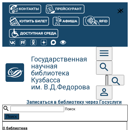
close
close
menu
Государственная
search
научная
библиотека
search
Кузбасса
им. В.Д.Федорова
person_outline
Записаться в библиотеку через Госуслуги
search
Поиск
О библиотеке