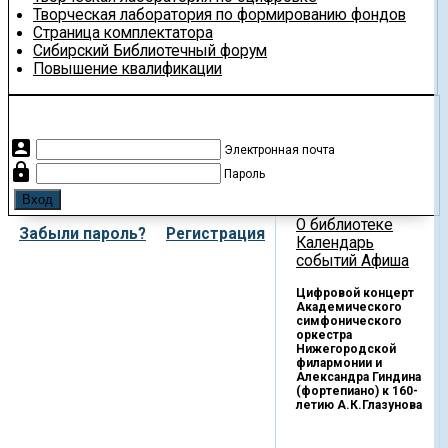
Творческая лаборатория по формированию фондов
Страница комплектатора
Сибирский Библиотечный форум
Повышение квалификации
account_box
Электронная почта
lock
Пароль
О библиотеке
Забыли пароль?
Регистрация
Календарь
событий
Афиша
Цифровой концерт
Академического
симфонического
оркестра
Нижегородской
филармонии и
Александра Гиндина
(фортепиано) к 160-
летию А.К.Глазунова