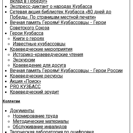
Вклад в Победу!»
Экспресс-диктант о народах Кузбасса
Сетевая акция библиотек Кузбасса «80 дней до
Победы. По страницам местной печати»
Вечная память Героям! Кузбассовцы - Герои
Советского Союза
Герои Кузбасса
Книги о героях
Известные кузбассовцы
Краеведческие мероприятия
Историко-краеведческие чтения
Экскурсии
Краеведение для досуга
Вечная память Героям! Кузбассовцы - Герои России
Краеведческие ресурсы
Акция «Поиск»
PRO КУЗБАСС
Краеведческий эрудит
Коллегам
Документы
Нормирование труда
Методические материалы
Обслуживание инвалидов
Творческая лаборатория по оцифровке