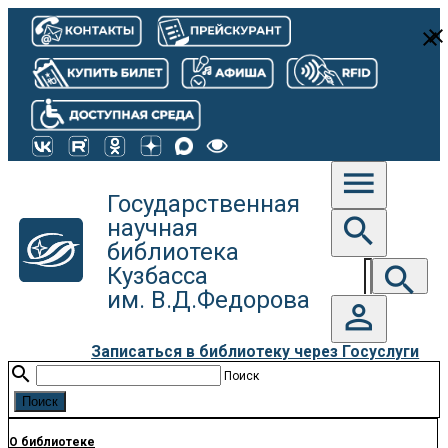
close
close
menu
Государственная
search
научная
библиотека
search
Кузбасса
им. В.Д.Федорова
person_outline
Записаться в библиотеку через Госуслуги
search
Поиск
О библиотеке