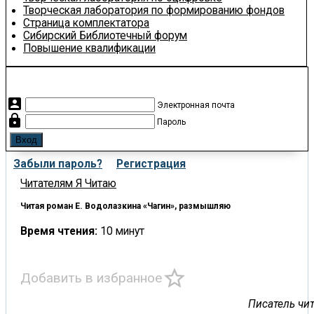
Творческая лаборатория по формированию фондов
Страница комплектатора
Сибирский Библиотечный форум
Повышение квалификации
account_box
Электронная почта
lock
Пароль
Забыли пароль?
Регистрация
Читателям
Я Читаю
Читая роман Е. Водолазкина «Чагин», размышляю
Время чтения:
10 минут
star_border
Добавить в избранное
Писатель чи