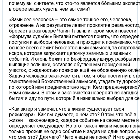
почему вы считаете, что кто-то является бόльшим экспер
в сфере ваших чувств, чем вы сами?
«Замысел человека – это самое точное его, человека,
отражение. А на результате лежит проклятие реальности»,
бросает в разговоре Чагин. Главный герой моей повести
«Формула судьбы» Виталий пытается понять, что определ
поступки и выборы человека, и приходит к пониманию, что
основе всего лежит Божественный замысел, та стартова
искра, которая запускает цепочку значимых и важных
событий. И огонь бежит по Бекфордову шнуру, разбрызги
шипящие вспышки, оставляя обугленным пройденный
участок, с жадностью пожирая ещё не обожжённую оплёт
Задача человека заключается в том, чтобы постигнуть эт
таинственный Божественный замысел, угадать ту дорожк
по которой нам предначертано идти. Кем предначертано?
Нами самими. В этом и заключается невероятная загадка
бытия: я иду по пути, который я изначально выбрал для се
«Как актёр я замечал, что в жизни существует своя
режиссура». Как вы думаете, о чём это? О том, что всё в
жизни – закономерно, каждое событие на своём месте и
определяет следующее. Но этот закон жизни можно поня
только прожив не одно событие и задав не один вопрос: 
что мне это? Для чего? Чего я ещё не понял? И что долж