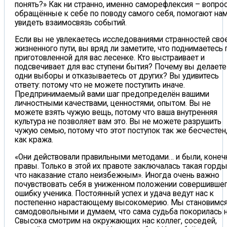
понять?» Как ни странно, именно саморефлексия – вопро
обращённые к себе по поводу самого себя, помогают на
увидеть взаимосвязь событий.
Если вы не увлекаетесь исследованиями странностей сво
жизненного пути, вы вряд ли заметите, что поднимаетесь 
приготовленной для вас лесенке. Кто выстраивает и
подсвечивает для вас ступени бытия? Почему вы делаете
одни выборы и отказываетесь от других? Вы удивитесь
ответу: потому что не можете поступить иначе.
Предпринимаемый вами шаг предопределён вашими
личностными качествами, ценностями, опытом. Вы не
можете взять чужую вещь, потому что ваша внутренняя
культура не позволяет вам это. Вы не можете разрушить
чужую семью, потому что этот поступок так же бесчестен
как кража.
«Они действовали правильными методами… и были, конеч
правы. Только в этой их правоте заключалась такая горды
что наказание стало неизбежным». Иногда очень важно
почувствовать себя в униженном положении совершивше
ошибку ученика. Постоянный успех и удача ведут нас к
постепенно нарастающему высокомерию. Мы становимс
самодовольными и думаем, что сама судьба покорилась 
Свысока смотрим на окружающих нас коллег, соседей,