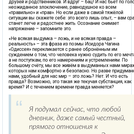
друзей и родственников. И вдруг – бац! И нас бьёт по гол
неожиданное злоключение, равнодушное ко всем
«правильно» и «прав». Но если даже в самой тяжёлой
ситуации вы скажете себе: это всего лишь опыт, – вам ср
станет легче и радостнее жить. Осознание снимает
напряжение – запомните это.
«Не всякая выдумка – ложь, и не всякая правда –
реальность» – эта фраза из поэмы Исидора Чагина
«Одиссея» перекликается с ранее обронённым им
суждением о том, что человека нужно судить по его мечт
а не поступкам, по его намерениям и устремлениям. По
большому счёту, мы все живём в выдуманных нами мирах
которых нам комфортно и безопасно. Но разве придуман
нами, удобный для нас мир – это ложь? Нет. И что есть
правда? Возможно, это такая же текучая субстанция, как
время? И с течением времени правда меняется?
Я подумал сейчас, что любой
дневник, даже самый честный,
прямого отношения к