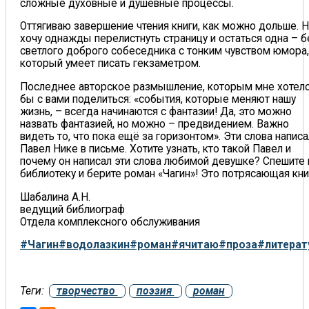
сложные духовные и душевные процессы.
Оттягиваю завершение чтения книги, как можно дольше. 
хочу однажды перелистнуть страницу и остаться одна – б
светлого доброго собеседника с тонким чувством юмора,
который умеет писать гекзаметром.
Последнее авторское размышление, которым мне хотел
бы с вами поделиться: «события, которые меняют нашу
жизнь, – всегда начинаются с фантазии! Да, это можно
назвать фантазией, но можно – предвидением. Важно
видеть то, что пока ещё за горизонтом». Эти слова написа
Павел Нике в письме. Хотите узнать, кто такой Павел и
почему он написал эти слова любимой девушке? Спешите 
библиотеку и берите роман «Чагин»! Это потрясающая кни
Шабалина А.Н.
ведущий библиограф
Отдела комплексного обслуживания
#Чагин
#водолазкин
#роман
#ячитаю
#проза
#литерат
Теги:
творчество
поэзия
роман