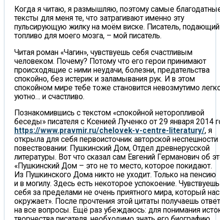
Когда я читаю, я размышляю, поэтому самые благодатны
тексты для меня те, что затрагивают именно эту
пульсирующую жилку на моём виске. Писатель, подающий
топливо для моего мозга, – мой писатель.
Читая роман «Чагин», чувствуешь себя счастливым
человеком. Почему? Потому что его герои принимают
происходящие с ними неудачи, болезни, предательства
спокойно, без истерик и заламывания рук. И в этом
спокойном мире тебе тоже становится невозмутимо легко
уютно… и счастливо.
Познакомившись с текстом «спокойной неторопливой
беседы» писателя с Ксенией Лученко от 29 января 2014 г
https://www.pravmir.ru/chelovek-v-centre-literatury/
, я
открыла для себя первоисточник авторской неспешности
повествовании: Пушкинский Дом, Отдел древнерусской
литературы. Вот что сказал сам Евгений Германович об эт
«Пушкинский Дом – это не то место, которое покидают.
Из Пушкинского Дома никто не уходит. Только на пенсию
и в могилу. Здесь есть некоторое успокоение. Чувствуешь
себя за пределами не очень приятного мира, который нас
окружает». После прочтения этой цитаты получаешь отве
на все вопросы. Ещё раз убеждаюсь: для понимания исто
творчества писателя, необходимо знать его биографию.