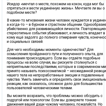
Исидор «мечтал о месте, похожем на кокон, куда мог бы
спрятаться и вести уединённую жизнь». Мечтаете ли вы о
подобном месте?
В какие-то мгновения жизни человек нуждается в уединен
а когда-то – в бурном и страстном общении. Однообрази
убийственно для развивающейся личности. Повторяющие
стереотипные события убаюкивают, и личность впадает в
кому ещё задолго до полного отмирания чувств, конечно
и социальных связей.
Для чего необходимы моменты одиночества? Для
осмысления пройденного пути и полученного опыта, для
понимания происходящего. Если вы отдаёте подобные
процессы на волю случая, вы рискуете столкнуться с
неприятными последствиями, которые в современном м
принято называть психосоматикой – неожиданной реакц
нашего тела на непроработанные эмоции и подавленные
чувства. Уметь замечать и определять свои эмоциональн
реакции, как оказалось, сложное дело для большинства
пользователей человеческими телами.
Вы можете возразить, что проблемы можно обсудить с
подругой или психологом. Если вы доверяете тонкие
движения вашей души чужому человеку, пожалуйста. Но