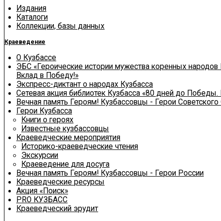
Издания
Каталоги
Коллекции, базы данных
Краеведение
О Кузбассе
ЭБС «Героические истории мужества коренных народов 
Вклад в Победу!»
Экспресс-диктант о народах Кузбасса
Сетевая акция библиотек Кузбасса «80 дней до Победы.
Вечная память Героям! Кузбассовцы - Герои Советского
Герои Кузбасса
Книги о героях
Известные кузбассовцы
Краеведческие мероприятия
Историко-краеведческие чтения
Экскурсии
Краеведение для досуга
Вечная память Героям! Кузбассовцы - Герои России
Краеведческие ресурсы
Акция «Поиск»
PRO КУЗБАСС
Краеведческий эрудит