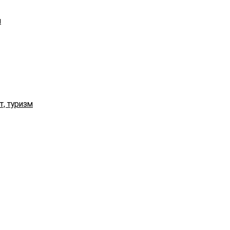
я
т, туризм