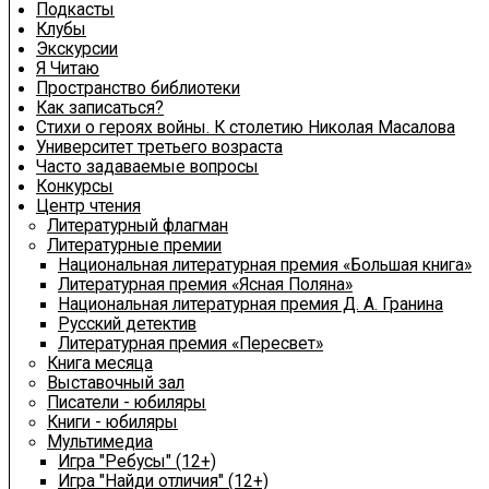
Подкасты
Клубы
Экскурсии
Я Читаю
Пространство библиотеки
Как записаться?
Стихи о героях войны. К столетию Николая Масалова
Университет третьего возраста
Часто задаваемые вопросы
Конкурсы
Центр чтения
Литературный флагман
Литературные премии
Национальная литературная премия «Большая книга»
Литературная премия «Ясная Поляна»
Национальная литературная премия Д. А. Гранина
Русский детектив
Литературная премия «Пересвет»
Книга месяца
Выставочный зал
Писатели - юбиляры
Книги - юбиляры
Мультимедиа
Игра "Ребусы" (12+)
Игра "Найди отличия" (12+)