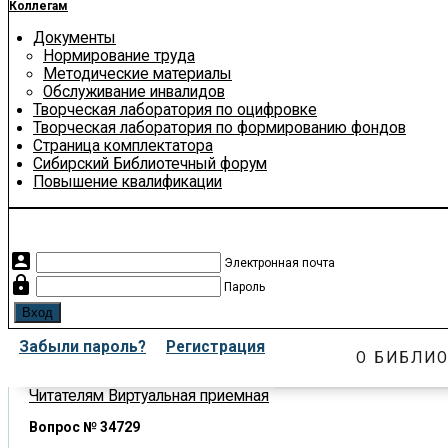
Коллегам
Документы
Нормирование труда
Методические материалы
Обслуживание инвалидов
Творческая лаборатория по оцифровке
Творческая лаборатория по формированию фондов
Страница комплектатора
Сибирский Библиотечный форум
Повышение квалификации
account_box
Электронная почта
lock
Пароль
Забыли пароль?
Регистрация
О БИБЛИО
Читателям
Виртуальная приемная
Вопрос № 34729