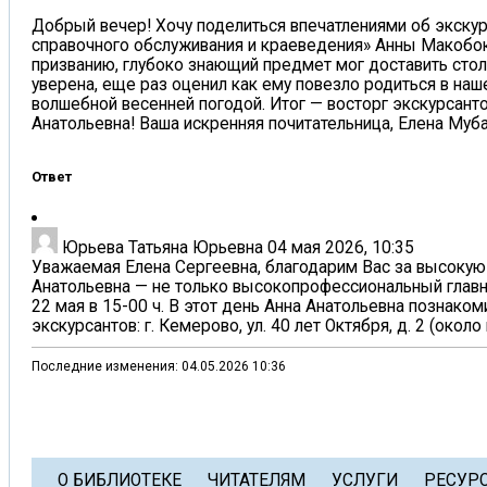
Добрый вечер! Хочу поделиться впечатлениями об экскурс
справочного обслуживания и краеведения» Анны Макобок.
призванию, глубоко знающий предмет мог доставить стол
уверена, еще раз оценил как ему повезло родиться в наш
волшебной весенней погодой. Итог — восторг экскурсанто
Анатольевна! Ваша искренняя почитательница, Елена Муб
Ответ
Юрьева Татьяна Юрьевна
04 мая 2026, 10:35
Уважаемая Елена Сергеевна, благодарим Вас за высокую
Анатольевна — не только высокопрофессиональный главн
22 мая в 15-00 ч. В этот день Анна Анатольевна познак
экскурсантов: г. Кемерово, ул. 40 лет Октября, д. 2 (ок
Последние изменения: 04.05.2026 10:36
О БИБЛИОТЕКЕ
ЧИТАТЕЛЯМ
УСЛУГИ
РЕСУР