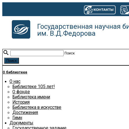
Государственная научная б
им. В.Д.Федорова
search
Поиск
О библиотеке
О нас
Библиотеке 105 лет!
О фонде
Библиотека имени
История
Библиотека в искусстве
Достижения
Гимн
Документы
Государственное задание