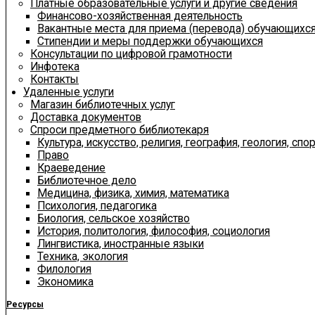
Платные образовательные услуги и другие сведения
Финансово-хозяйственная деятельность
Вакантные места для приема (перевода) обучающихс
Стипендии и меры поддержки обучающихся
Консультации по цифровой грамотности
Инфотека
Контакты
Удаленные услуги
Магазин библиотечных услуг
Доставка документов
Спроси предметного библиотекаря
Культура, искусство, религия, география, геология, спор
Право
Краеведение
Библиотечное дело
Медицина, физика, химия, математика
Психология, педагогика
Биология, сельское хозяйство
История, политология, философия, социология
Лингвистика, иностранные языки
Техника, экология
Филология
Экономика
Ресурсы