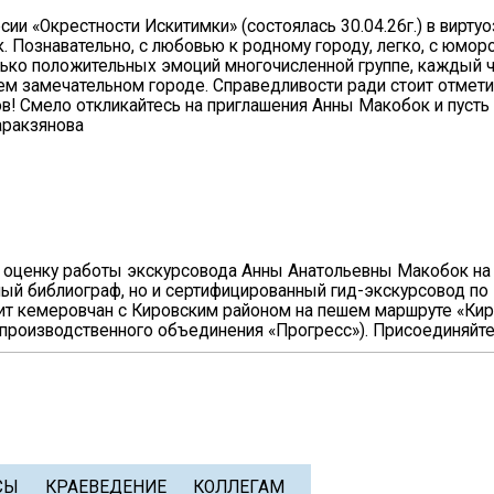
ии «Окрестности Искитимки» (состоялась 30.04.26г.) в вирту
 Познавательно, с любовью к родному городу, легко, с юмор
ько положительных эмоций многочисленной группе, каждый чл
ем замечательном городе. Справедливости ради стоит отметит
в! Смело откликайтесь на приглашения Анны Макобок и пусть 
аракзянова
 оценку работы экскурсовода Анны Анатольевны Макобок на
ый библиограф, но и сертифицированный гид-экскурсовод по 
омит кемеровчан с Кировским районом на пешем маршруте «Кир
оло производственного объединения «Прогресс»). Присоединяйте
СЫ
КРАЕВЕДЕНИЕ
КОЛЛЕГАМ