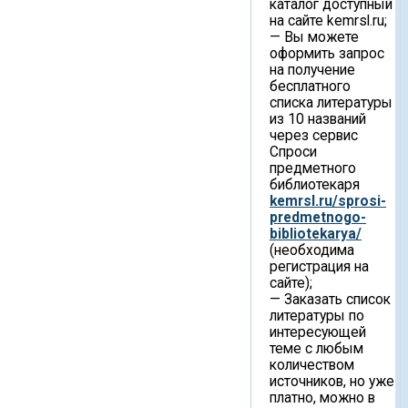
каталог доступный
на сайте kemrsl.ru;
— Вы можете
оформить запрос
на получение
бесплатного
списка литературы
из 10 названий
через сервис
Спроси
предметного
библиотекаря
kemrsl.ru/sprosi-
predmetnogo-
bibliotekarya/
(необходима
регистрация на
сайте);
— Заказать список
литературы по
интересующей
теме с любым
количеством
источников, но уже
платно, можно в