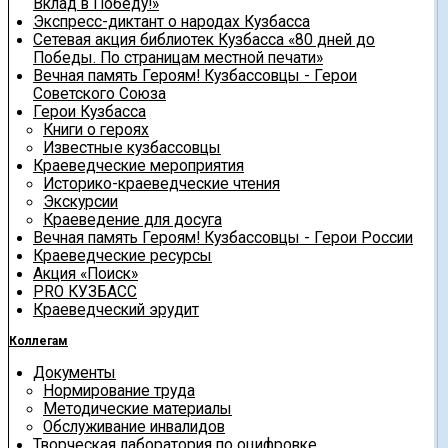
Вклад в Победу!»
Экспресс-диктант о народах Кузбасса
Сетевая акция библиотек Кузбасса «80 дней до
Победы. По страницам местной печати»
Вечная память Героям! Кузбассовцы - Герои
Советского Союза
Герои Кузбасса
Книги о героях
Известные кузбассовцы
Краеведческие мероприятия
Историко-краеведческие чтения
Экскурсии
Краеведение для досуга
Вечная память Героям! Кузбассовцы - Герои России
Краеведческие ресурсы
Акция «Поиск»
PRO КУЗБАСС
Краеведческий эрудит
Коллегам
Документы
Нормирование труда
Методические материалы
Обслуживание инвалидов
Творческая лаборатория по оцифровке