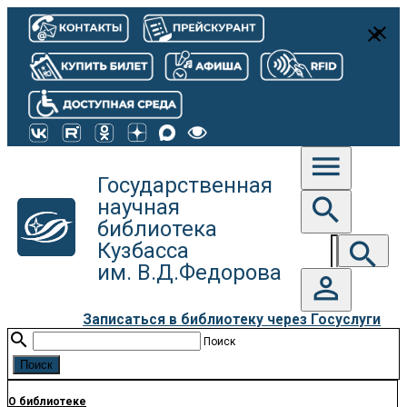
close
close
menu
Государственная
search
научная
библиотека
search
Кузбасса
им. В.Д.Федорова
person_outline
Записаться в библиотеку через Госуслуги
search
Поиск
О библиотеке