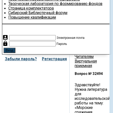
Творческая лаборатория по формированию фондов
Страница комплектатора
Сибирский Библиотечный форум
Повышение квалификации
account_box
Электронная почта
lock
Пароль
Читателям
Забыли пароль?
Регистрация
Виртуальная
приемная
Вопрос № 32494
Здравствуйте!
Нужна литература
для
исследовательской
работы на тему:
«Морские
сражения,