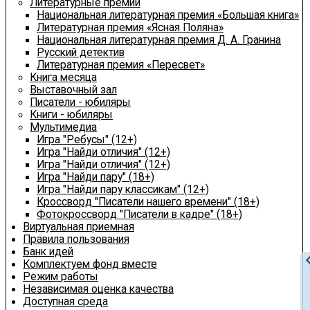
Литературные премии
Национальная литературная премия «Большая книга»
Литературная премия «Ясная Поляна»
Национальная литературная премия Д. А. Гранина
Русский детектив
Литературная премия «Пересвет»
Книга месяца
Выставочный зал
Писатели - юбиляры
Книги - юбиляры
Мультимедиа
Игра "Ребусы" (12+)
Игра "Найди отличия" (12+)
Игра "Найди отличия" (12+)
Игра "Найди пару" (18+)
Игра "Найди пару классикам" (12+)
Кроссворд "Писатели нашего времени" (18+)
Фотокроссворд "Писатели в кадре" (18+)
Виртуальная приемная
Правила пользования
Банк идей
chevron
Комплектуем фонд вместе
Режим работы
Независимая оценка качества
Доступная среда