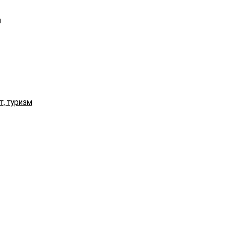
я
т, туризм