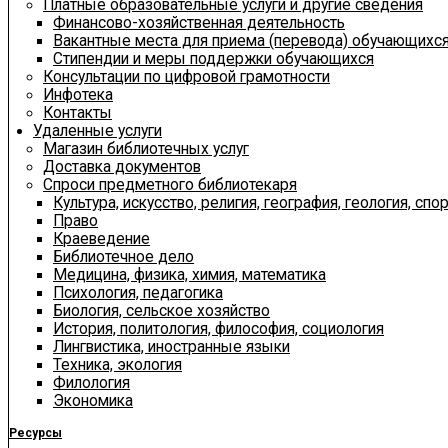
Платные образовательные услуги и другие сведения
Финансово-хозяйственная деятельность
Вакантные места для приема (перевода) обучающихс
Стипендии и меры поддержки обучающихся
Консультации по цифровой грамотности
Инфотека
Контакты
Удаленные услуги
Магазин библиотечных услуг
Доставка документов
Спроси предметного библиотекаря
Культура, искусство, религия, география, геология, спор
Право
Краеведение
Библиотечное дело
Медицина, физика, химия, математика
Психология, педагогика
Биология, сельское хозяйство
История, политология, философия, социология
Лингвистика, иностранные языки
Техника, экология
Филология
Экономика
Ресурсы