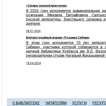
«Сатиры смелый властелин»
В 2026 году исполняется знаменательная д
рождения Михаила Евграфовича Салтыко
русской литературы, блестящего сатирика 
деятеля.
28.01.2026
Внутристудийный журнал «Родники Сибири»
В этом году исполняется 10 лет литерат
Сибири», участники которой собираются в 
научной библиотеки Кузбасса им. В.Д. Фёд
руководителем студии Натальей Аркадьевной 
18.04.2024
О БИБЛИОТЕКЕ
ЧИТАТЕЛЯМ
УСЛУГИ
РЕСУР