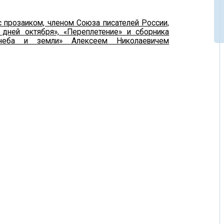
 прозаиком, членом Союза писателей России,
 дней октября», «Переплетение» и сборника
неба и земли» Алексеем Николаевичем