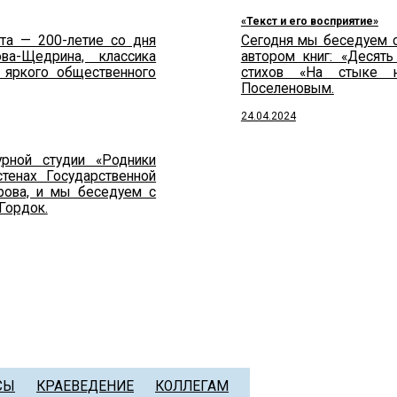
«Текст и его восприятие»
ата — 200-летие со дня
Сегодня мы беседуем с
ва-Щедрина, классика
автором книг: «Десять
и яркого общественного
стихов «На стыке 
Поселеновым.
24.04.2024
урной студии «Родники
стенах Государственной
орова, и мы беседуем с
Гордок.
СЫ
КРАЕВЕДЕНИЕ
КОЛЛЕГАМ