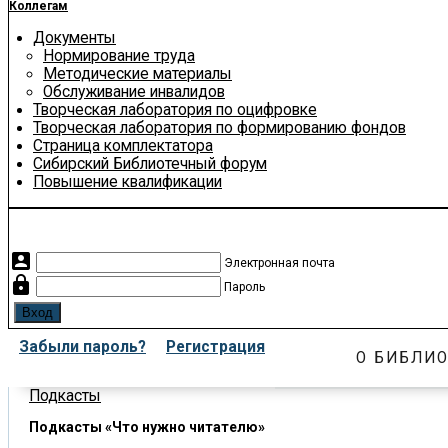
Коллегам
Документы
Нормирование труда
Методические материалы
Обслуживание инвалидов
Творческая лаборатория по оцифровке
Творческая лаборатория по формированию фондов
Страница комплектатора
Сибирский Библиотечный форум
Повышение квалификации
account_box
Электронная почта
lock
Пароль
Забыли пароль?
Регистрация
О БИБЛИО
Подкасты
Подкасты «Что нужно читателю»