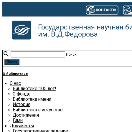
Государственная научная б
им. В.Д.Федорова
search
Поиск
О библиотеке
О нас
Библиотеке 105 лет!
О фонде
Библиотека имени
История
Библиотека в искусстве
Достижения
Гимн
Документы
Государственное задание