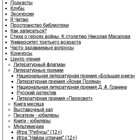
Подкасты
Клубы
Экскурсии
Я Читаю
Пространство библиотеки
Как записаться?
Стихи о героях войны. К столетию Николая Масалова
Университет третьего возраста
Часто задаваемые вопросы
Конкурсы
Центр чтения
Литературный флагман
Литературные премии
Национальная литературная премия «Большая книга»
Литературная премия «Ясная Поляна»
Национальная литературная премия Д. А. Гранина
Русский детектив
Литературная премия «Пересвет»
Книга месяца
Выставочный зал
Писатели - юбиляры
Книги - юбиляры
Мультимедиа
Игра "Ребусы" (12+)
Игра "Найди отличия" (12+)