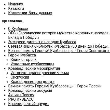
Издания
Каталоги
Коллекции, базы данных
Краеведение
О Кузбассе
ЭБС «Героические истории мужества коренных народов 
Вклад в Победу!»
Экспресс-диктант о народах Кузбасса
Сетевая акция библиотек Кузбасса «80 дней до Победы.
Вечная память Героям! Кузбассовцы - Герои Советского
Герои Кузбасса
Книги о героях
Известные кузбассовцы
Краеведческие мероприятия
Историко-краеведческие чтения
Экскурсии
Краеведение для досуга
Вечная память Героям! Кузбассовцы - Герои России
Краеведческие ресурсы
Акция «Поиск»
PRO КУЗБАСС
Краеведческий эрудит