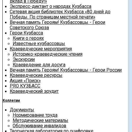
Вклад в Победу!»
Экспресс-диктант о народах Кузбасса
Сетевая акция библиотек Кузбасса «80 дней до
Победы. По страницам местной печати»
Вечная память Героям! Кузбассовцы - Герои
Советского Союза
Герои Кузбасса
Книги о героях
Известные кузбассовцы
Краеведческие мероприятия
Историко-краеведческие чтения
Экскурсии
Краеведение для досуга
Вечная память Героям! Кузбассовцы - Герои России
Краеведческие ресурсы
Акция «Поиск»
PRO КУЗБАСС
Краеведческий эрудит
Коллегам
Документы
Нормирование труда
Методические материалы
Обслуживание инвалидов
Творческая лаборатория по оцифровке