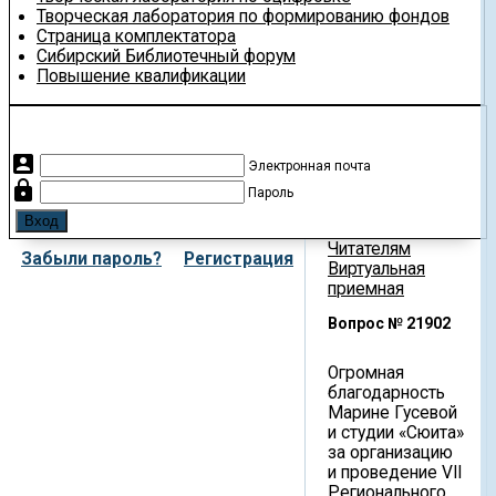
Творческая лаборатория по формированию фондов
Страница комплектатора
Сибирский Библиотечный форум
Повышение квалификации
account_box
Электронная почта
lock
Пароль
Читателям
Забыли пароль?
Регистрация
Виртуальная
приемная
Вопрос № 21902
Огромная
благодарность
Марине Гусевой
и студии «Сюита»
за организацию
и проведение VII
Регионального