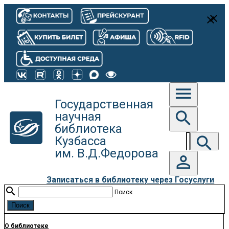
close
close
menu
Государственная
search
научная
библиотека
search
Кузбасса
им. В.Д.Федорова
person_outline
Записаться в библиотеку через Госуслуги
search
Поиск
О библиотеке