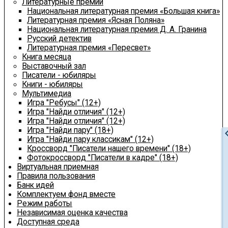
Литературные премии
Национальная литературная премия «Большая книга»
Литературная премия «Ясная Поляна»
Национальная литературная премия Д. А. Гранина
Русский детектив
Литературная премия «Пересвет»
Книга месяца
Выставочный зал
Писатели - юбиляры
Книги - юбиляры
Мультимедиа
Игра "Ребусы" (12+)
Игра "Найди отличия" (12+)
Игра "Найди отличия" (12+)
Игра "Найди пару" (18+)
chevron
Игра "Найди пару классикам" (12+)
Кроссворд "Писатели нашего времени" (18+)
Фотокроссворд "Писатели в кадре" (18+)
Виртуальная приемная
Правила пользования
Банк идей
Комплектуем фонд вместе
Режим работы
Независимая оценка качества
Доступная среда