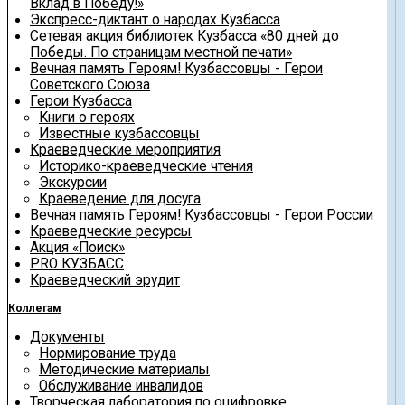
Вклад в Победу!»
Экспресс-диктант о народах Кузбасса
Сетевая акция библиотек Кузбасса «80 дней до
Победы. По страницам местной печати»
Вечная память Героям! Кузбассовцы - Герои
Советского Союза
Герои Кузбасса
Книги о героях
Известные кузбассовцы
Краеведческие мероприятия
Историко-краеведческие чтения
Экскурсии
Краеведение для досуга
Вечная память Героям! Кузбассовцы - Герои России
Краеведческие ресурсы
Акция «Поиск»
PRO КУЗБАСС
Краеведческий эрудит
Коллегам
Документы
Нормирование труда
Методические материалы
Обслуживание инвалидов
Творческая лаборатория по оцифровке