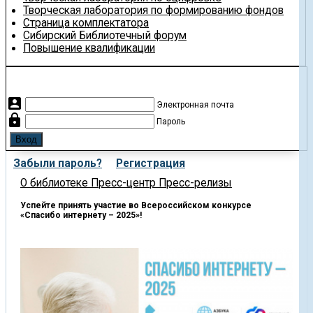
Творческая лаборатория по формированию фондов
Страница комплектатора
Сибирский Библиотечный форум
Повышение квалификации
account_box
Электронная почта
lock
Пароль
Забыли пароль?
Регистрация
О библиотеке
Пресс-центр
Пресс-релизы
Успейте принять участие во Всероссийском конкурсе
«Спасибо интернету – 2025»!