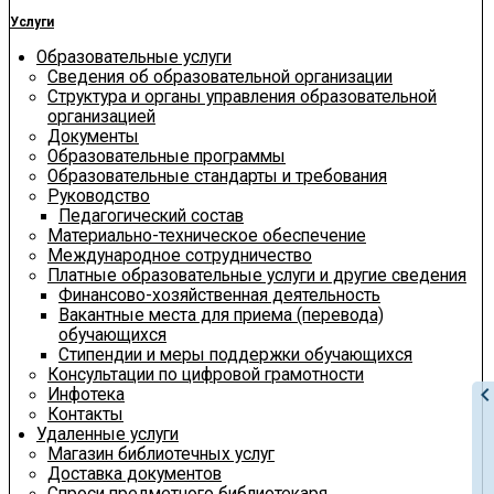
Услуги
Образовательные услуги
Сведения об образовательной организации
Структура и органы управления образовательной
организацией
Документы
Образовательные программы
Образовательные стандарты и требования
Руководство
Педагогический состав
Материально-техническое обеспечение
Международное сотрудничество
Платные образовательные услуги и другие сведения
Финансово-хозяйственная деятельность
Вакантные места для приема (перевода)
обучающихся
Стипендии и меры поддержки обучающихся
Консультации по цифровой грамотности
chevron_le
Инфотека
Контакты
Удаленные услуги
Магазин библиотечных услуг
Доставка документов
Спроси предметного библиотекаря