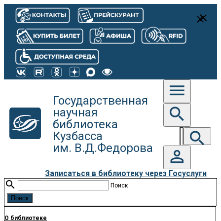
close
close
menu
Государственная
search
научная
библиотека
search
Кузбасса
им. В.Д.Федорова
person_outline
Записаться в библиотеку через Госуслуги
search
Поиск
О библиотеке