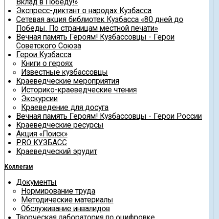
Вклад в Победу!»
Экспресс-диктант о народах Кузбасса
Сетевая акция библиотек Кузбасса «80 дней до
Победы. По страницам местной печати»
Вечная память Героям! Кузбассовцы - Герои
Советского Союза
Герои Кузбасса
Книги о героях
Известные кузбассовцы
Краеведческие мероприятия
Историко-краеведческие чтения
Экскурсии
Краеведение для досуга
Вечная память Героям! Кузбассовцы - Герои России
Краеведческие ресурсы
Акция «Поиск»
PRO КУЗБАСС
Краеведческий эрудит
Коллегам
Документы
Нормирование труда
Методические материалы
Обслуживание инвалидов
Творческая лаборатория по оцифровке