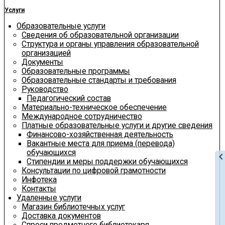
Услуги
Образовательные услуги
Сведения об образовательной организации
Структура и органы управления образовательной
организацией
Документы
Образовательные программы
Образовательные стандарты и требования
Руководство
Педагогический состав
Материально-техническое обеспечение
Международное сотрудничество
Платные образовательные услуги и другие сведения
Финансово-хозяйственная деятельность
Вакантные места для приема (перевода)
обучающихся
chevron_le
Стипендии и меры поддержки обучающихся
Консультации по цифровой грамотности
Инфотека
Контакты
Удаленные услуги
Магазин библиотечных услуг
Доставка документов
Спроси предметного библиотекаря