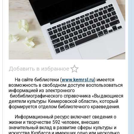
star_border
Добавить в избранное
На сайте библиотеки (
www.kemrsl.ru
) имеется
возможность в свободном доступе воспользоваться
информацией из электронного
биобиблиографического справочника «Выдающиеся
деятели культуры Кемеровской области», который
формируется отделом библиотечного краеведения.
Информационный ресурс включает сведения о
жизни и творчестве 592 человек, внесших
значительный вклад в развитие сферы культуры и
искусства Кузбасса и имеющих одно или несколько