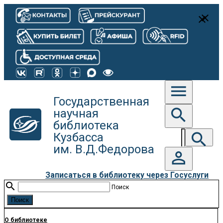
close
close
menu
Государственная
search
научная
библиотека
search
Кузбасса
им. В.Д.Федорова
person_outline
Записаться в библиотеку через Госуслуги
search
Поиск
О библиотеке