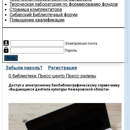
Творческая лаборатория по формированию фондов
Страница комплектатора
Сибирский Библиотечный форум
Повышение квалификации
account_box
Электронная почта
lock
Пароль
Забыли пароль?
Регистрация
О библиотеке
Пресс-центр
Пресс-релизы
Доступ к электронному биобиблиографическому справочнику
«Выдающиеся деятели культуры Кемеровской области»