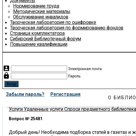
Документы
Нормирование труда
Методические материалы
Обслуживание инвалидов
Творческая лаборатория по оцифровке
Творческая лаборатория по формированию фондов
Страница комплектатора
Сибирский Библиотечный форум
Повышение квалификации
account_box
Электронная почта
lock
Пароль
Забыли пароль?
Регистрация
О БИБЛИО
Услуги
Удаленные услуги
Спроси предметного библиотек
Вопрос № 25481
Добрый день! Необходима подборка статей в газетах и жу