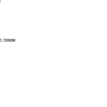
я
т, туризм