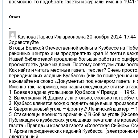
возможно, то подобрать газеты и журналы именно 1941-1
Ответ
Казнова Лариса Илларионовна
20 ноября 2024, 17:44
Здравствуйте.
В годы Великой Отечественной войны в Кузбассе на Побе
районных центрах и на предприятиях края. И почти в каж
Нашей библиотекой проделана большая работа по оцифров
просмотреть даже из дома. Поэтому советуем этим восп
Как найти и читать местные газеты тех лет? Очень просто: 
периодических изданий Кузбасса» (или по приведенной ниж
нажимайте на слово «Документы» под номером газеты и 
Именно так, например, мы нашли следующие статьи в газе
1. Боевая задача угольщиков Кузбасса // Правда. – 1942. – 
2. Вылегжанин И. Дадим угля столько, сколько потребуется 
3. Кузбасс клянется вождю поднять ещё выше производитель
4. Сверхплановый уголь – фронту // Ленинский шахтер. – 19
5. Стахановцы военного времени // В бой за уголь [Киселевс
Публикации о кузбасских угольщиках печатали и в краев
газета «Правда» и краевая газета «Советская Сибирь». С
1. Архив периодических изданий Кузбасса:: [электронная 
электронный