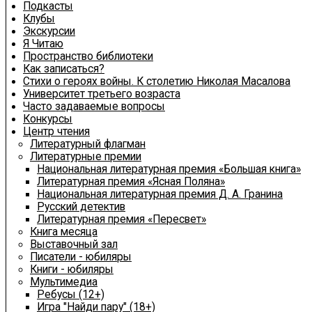
Подкасты
Клубы
Экскурсии
Я Читаю
Пространство библиотеки
Как записаться?
Стихи о героях войны. К столетию Николая Масалова
Университет третьего возраста
Часто задаваемые вопросы
Конкурсы
Центр чтения
Литературный флагман
Литературные премии
Национальная литературная премия «Большая книга»
Литературная премия «Ясная Поляна»
Национальная литературная премия Д. А. Гранина
Русский детектив
Литературная премия «Пересвет»
Книга месяца
Выставочный зал
Писатели - юбиляры
Книги - юбиляры
Мультимедиа
Ребусы (12+)
Игра "Найди пару" (18+)