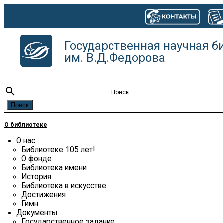
Государственная научная б
им. В.Д.Федорова
search
Поиск
О библиотеке
О нас
Библиотеке 105 лет!
О фонде
Библиотека имени
История
Библиотека в искусстве
Достижения
Гимн
Документы
Государственное задание