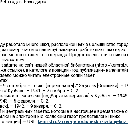
945 годов. Благодарю!
ду работало много шахт, расположенных в большинстве городо
дом номере можно найти публикации о работе шахт, шахтерах.
ке местных газет того периода. Представлены эти копии на 
ользоваться.
зайдите на сайт нашей областной библиотеки (https://kemrsl.ru
е ссылке), в каталоге в позиции «год публикации» напечатайт
смело можно читать электронные копии газет.
тах:
9 сентября. – То же: [перепечатка] // За уголь [Осинники]. – 19
// Кузбасс. – 1941. – 7 ноября. – С. 2.
ность своих сил: [подборка материалов] // Кузбасс. – 1945. –
43. – 5 февраля. – С. 2.
к]. – 1942. – 9 января. – С. 2.
ой и центральных газетах, которые в настоящее время также 
сылки на электронные коллекции газет представлены ниже:
коллекция]. — URL:
kemrsl.ru/arxiv-periodicheskix-izdanij-ku