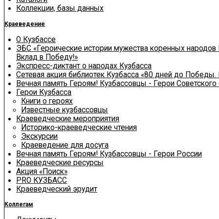
Коллекции, базы данных
Краеведение
О Кузбассе
ЭБС «Героические истории мужества коренных народов 
Вклад в Победу!»
Экспресс-диктант о народах Кузбасса
Сетевая акция библиотек Кузбасса «80 дней до Победы.
Вечная память Героям! Кузбассовцы - Герои Советского
Герои Кузбасса
Книги о героях
Известные кузбассовцы
Краеведческие мероприятия
Историко-краеведческие чтения
Экскурсии
Краеведение для досуга
Вечная память Героям! Кузбассовцы - Герои России
Краеведческие ресурсы
Акция «Поиск»
PRO КУЗБАСС
Краеведческий эрудит
Коллегам