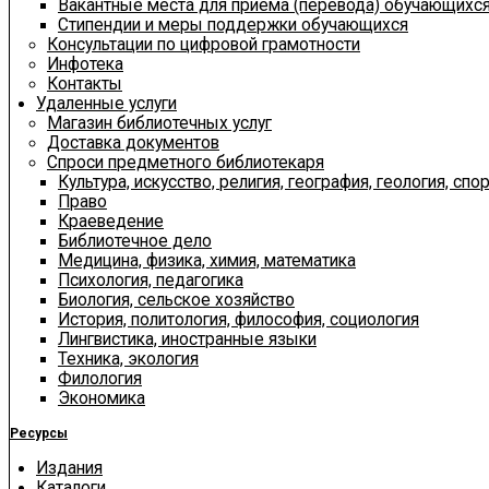
Вакантные места для приема (перевода) обучающихс
Стипендии и меры поддержки обучающихся
Консультации по цифровой грамотности
Инфотека
Контакты
Удаленные услуги
Магазин библиотечных услуг
Доставка документов
Спроси предметного библиотекаря
Культура, искусство, религия, география, геология, спор
Право
Краеведение
Библиотечное дело
Медицина, физика, химия, математика
Психология, педагогика
Биология, сельское хозяйство
История, политология, философия, социология
Лингвистика, иностранные языки
Техника, экология
Филология
Экономика
Ресурсы
Издания
Каталоги