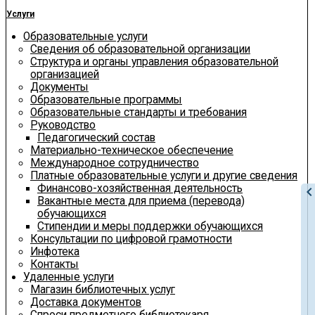
Услуги
Образовательные услуги
Сведения об образовательной организации
Структура и органы управления образовательной
организацией
Документы
Образовательные программы
Образовательные стандарты и требования
Руководство
Педагогический состав
Материально-техническое обеспечение
Международное сотрудничество
Платные образовательные услуги и другие сведения
Финансово-хозяйственная деятельность
chevron_le
Вакантные места для приема (перевода)
обучающихся
Стипендии и меры поддержки обучающихся
Консультации по цифровой грамотности
Инфотека
Контакты
Удаленные услуги
Магазин библиотечных услуг
Доставка документов
Спроси предметного библиотекаря