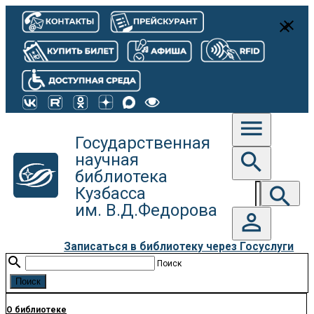
close
close
menu
Государственная
search
научная
библиотека
search
Кузбасса
им. В.Д.Федорова
person_outline
Записаться в библиотеку через Госуслуги
search
Поиск
О библиотеке