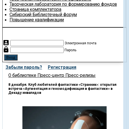
Творческая лаборатория по формированию фондов
Страница комплектатора
Сибирский Библиотечный форум
Повышение квалификации
account_box
Электронная почта
lock
Пароль
Забыли пароль?
Регистрация
О библиотеке
Пресс-центр
Пресс-релизы
8 декабря. Клуб любителей фантастики «Странник»: открытая
встреча «Аугментация и геномодификация в фантастике» в
Декаду инвалидов