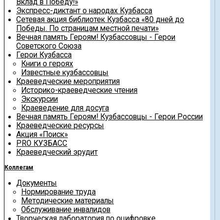
Вклад в Победу!»
Экспресс-диктант о народах Кузбасса
Сетевая акция библиотек Кузбасса «80 дней до
Победы. По страницам местной печати»
Вечная память Героям! Кузбассовцы - Герои
Советского Союза
Герои Кузбасса
Книги о героях
Известные кузбассовцы
Краеведческие мероприятия
Историко-краеведческие чтения
Экскурсии
Краеведение для досуга
Вечная память Героям! Кузбассовцы - Герои России
Краеведческие ресурсы
Акция «Поиск»
PRO КУЗБАСС
Краеведческий эрудит
Коллегам
Документы
Нормирование труда
Методические материалы
Обслуживание инвалидов
Творческая лаборатория по оцифровке