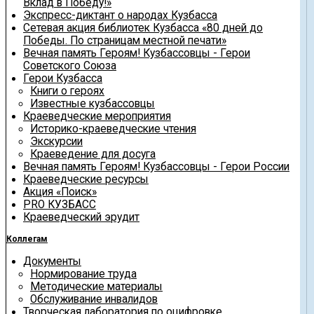
Вклад в Победу!»
Экспресс-диктант о народах Кузбасса
Сетевая акция библиотек Кузбасса «80 дней до
Победы. По страницам местной печати»
Вечная память Героям! Кузбассовцы - Герои
Советского Союза
Герои Кузбасса
Книги о героях
Известные кузбассовцы
Краеведческие мероприятия
Историко-краеведческие чтения
Экскурсии
Краеведение для досуга
Вечная память Героям! Кузбассовцы - Герои России
Краеведческие ресурсы
Акция «Поиск»
PRO КУЗБАСС
Краеведческий эрудит
Коллегам
Документы
Нормирование труда
Методические материалы
Обслуживание инвалидов
Творческая лаборатория по оцифровке