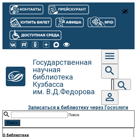
close
close
menu
Государственная
search
научная
библиотека
search
Кузбасса
им. В.Д.Федорова
person_outline
Записаться в библиотеку через Госуслуги
search
Поиск
О библиотеке