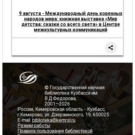
9 августа - Международный день коренных
народов мира: книжная выставка «Мир
детства: сказки со всего света» в Центре
межкультурных коммуникаций
© Государственная научная
библиотека Кузбасса им.
В.Д.Федорова,
2001—2026
Россия, Кемеровская область - Кузбасс,
г.Кемерово, ул. Дзержинского, 19, 650025
E-mail:
biblioteka@kemrsl.ru
Режим работы
Правила пользования библиотекой