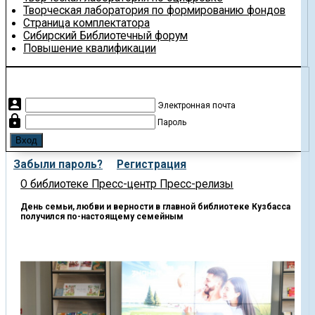
Творческая лаборатория по формированию фондов
Страница комплектатора
Сибирский Библиотечный форум
Повышение квалификации
account_box
Электронная почта
lock
Пароль
Забыли пароль?
Регистрация
О библиотеке
Пресс-центр
Пресс-релизы
День семьи, любви и верности в главной библиотеке Кузбасса
получился по-настоящему семейным