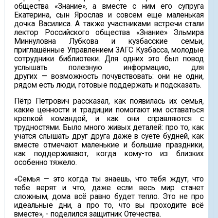
общества «Знание», а вместе с ним его супруга
Екатерина, сын Ярослав и совсем еще маленькая
дочка Василиса. А также участниками встречи стали
лектор Российского общества «Знание» Эльмира
Миннуловна Лубкова и кузбасские семьи,
приглашённые Управлением ЗАГС Кузбасса, молодые
сотрудники библиотеки. Для одних это был повод
услышать полезную информацию, для
других — возможность почувствовать: они не одни,
рядом есть люди, готовые поддержать и подсказать.
Пётр Петрович рассказал, как появилась их семья,
какие ценности и традиции помогают им оставаться
крепкой командой, и как они справляются с
трудностями. Было много живых деталей: про то, как
учатся слышать друг друга даже в суете будней, как
вместе отмечают маленькие и большие праздники,
как поддерживают, когда кому-то из близких
особенно тяжело.
«Семья — это когда ты знаешь, что тебя ждут, что
тебе верят и что, даже если весь мир станет
сложным, дома всё равно будет тепло. Это не про
идеальные дни, а про то, что вы проходите всё
вместе», - поделился защитник Отечества.