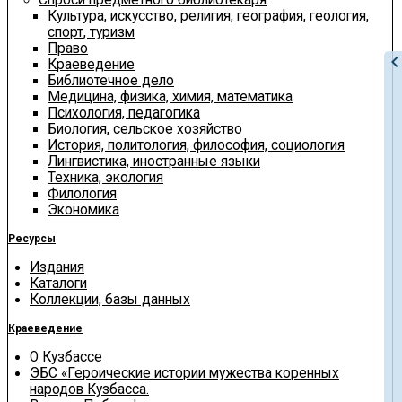
Культура, искусство, религия, география, геология,
спорт, туризм
Право
chevron_le
Краеведение
Библиотечное дело
Медицина, физика, химия, математика
Психология, педагогика
Биология, сельское хозяйство
История, политология, философия, социология
Лингвистика, иностранные языки
Техника, экология
Филология
Экономика
Ресурсы
Издания
Каталоги
Коллекции, базы данных
Краеведение
О Кузбассе
ЭБС «Героические истории мужества коренных
народов Кузбасса.